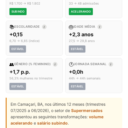
R$ 1.700 → R$ 1.802
33 → 48 admissões
SUBINDO
ACELERANDO
📚
🎂
ESCOLARIDADE
IDADE MÉDIA
I
I
+0,15
+2,3 anos
6,70 → 6,85 (índice)
27,5 → 29,8 anos
ESTÁVEL
ESTÁVEL
👥
🕐
GÊNERO (% FEMININO)
JORNADA SEMANAL
I
I
+1,7 p.p.
+0,0h
56,3% mulheres no trimestre
44h → 44h semanais
ESTÁVEL
ESTÁVEL
Em Camaçari, BA, nos últimos 12 meses (trimestres
07/2025 a 06/2026), o setor de
Supermercados
apresentou as seguintes transformações:
volume
acelerando
e
salário subindo
.