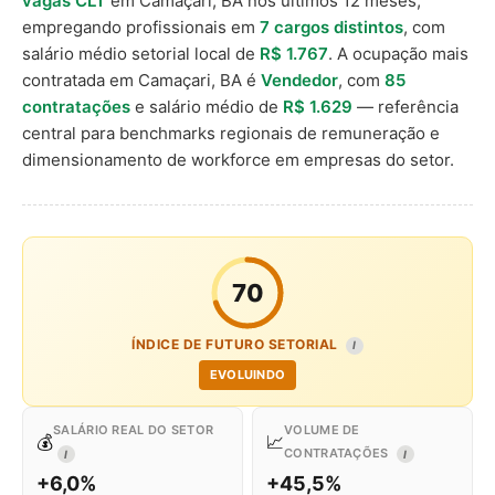
vagas CLT
em Camaçari, BA nos últimos 12 meses,
empregando profissionais em
7 cargos distintos
, com
salário médio setorial local de
R$ 1.767
. A ocupação mais
contratada em Camaçari, BA é
Vendedor
, com
85
contratações
e salário médio de
R$ 1.629
— referência
central para benchmarks regionais de remuneração e
dimensionamento de workforce em empresas do setor.
70
ÍNDICE DE FUTURO SETORIAL
I
EVOLUINDO
SALÁRIO REAL DO SETOR
VOLUME DE
💰
📈
CONTRATAÇÕES
I
I
+6,0%
+45,5%