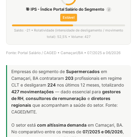
🎯 IPS - Índice Portal Salário do Segmento
i
Estável
Saldo: -21 • Rotatividade (intensidade de desligamento / movimento
total): 52,5% • Volume: 427
Fonte: Portal Salário / CAGED • Camaçari/BA • 07/2025 a 06/2026
Empresas do segmento de
Supermercados
em
Camaçari, BA contrataram
203
profissionais em regime
CLT e desligaram
224
nos últimos 12 meses, totalizando
427 movimentações
— dado essencial para
gestores
de RH
,
consultores de remuneração
e
diretores
regionais
que acompanham a saúde do setor. Fonte:
CAGED/MTE.
O setor está
com altíssima demanda
em Camaçari, BA.
No comparativo entre os meses de
07/2025 e 06/2026
,