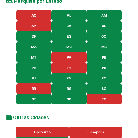
🗺️ Pesquisa por Estado
AC
AL
AM
AP
BA
CE
DF
ES
GO
MA
MG
MS
MT
PA
PB
PE
PI
PR
RJ
RN
RO
RR
RS
SC
SE
SP
TO
🏙️ Outras Cidades
Barreiras
Eunápolis