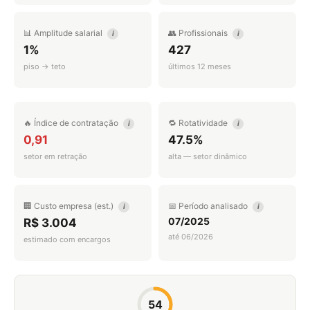
📊 Amplitude salarial
👥 Profissionais
i
i
1%
427
piso → teto
últimos 12 meses
🔥 Índice de contratação
🔁 Rotatividade
i
i
0,91
47.5%
setor em retração
alta — setor dinâmico
🏢 Custo empresa (est.)
📅 Período analisado
i
i
07/2025
R$ 3.004
até 06/2026
estimado com encargos
54