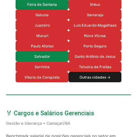
Feira de Santana
Ilhéus
Itabuna
Itamaraju
Juazeiro
Luís Eduardo Magalhaes
Mucuri
Nova Vicosa
Paulo Afonso
Porto Seguro
Salvador
Santo Antônio de Jesus
Serrinha
Teixeira de Freitas
Vitoria da Conquista
Outras cidades →
🏅 Cargos e Salários Gerenciais
Gestão e liderança • Camaçari/BA
Benchmark salarial de posições gerenciais no setor em