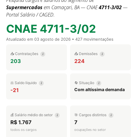
Pesquisa cargos e salários do segmento de
Supermercados
em Camaçari, BA — CNAE
4711-3/02
—
Portal Salário / CAGED.
CNAE 4711-3/02
Atualizado em
03 agosto de 2026
• 427 movimentações
📥 Contratações
📤 Demissões
i
i
203
224
⚖️ Saldo líquido
🔄 Situação
i
i
Com altíssima demanda
-21
💰 Salário médio do setor
🎯 Cargos distintos
i
i
R$ 1.767
7
todos os cargos
ocupações no setor