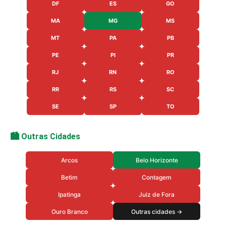
DF
ES
GO
MA
MG
MS
MT
PA
PB
PE
PI
PR
RJ
RN
RO
RR
RS
SC
SE
SP
TO
🏙️ Outras Cidades
Arcos
Belo Horizonte
Betim
Contagem
Ipatinga
Juiz de Fora
Ouro Branco
Outras cidades →