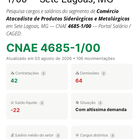
Pesquisa cargos e salários do segmento de
Comércio
Atacadista de Produtos Siderúrgicos e Metalúrgicos
em Sete Lagoas, MG — CNAE
4685-1/00
— Portal Salário /
CAGED.
CNAE 4685-1/00
Atualizado em
03 agosto de 2026
• 106 movimentações
📥 Contratações
📤 Demissões
i
i
42
64
⚖️ Saldo líquido
🔄 Situação
i
i
Com altíssima demanda
-22
💰 Salário médio do setor
🎯 Cargos distintos
i
i