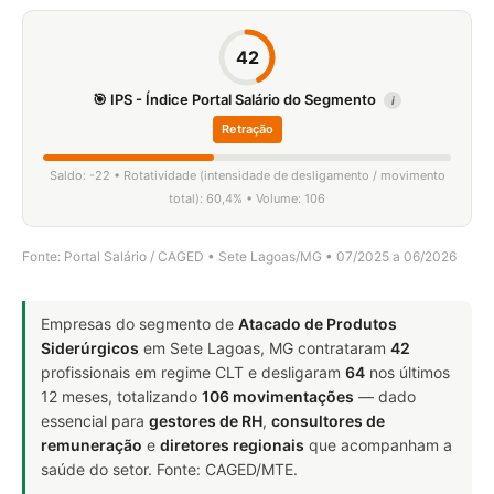
42
🎯 IPS - Índice Portal Salário do Segmento
i
Retração
Saldo: -22 • Rotatividade (intensidade de desligamento / movimento
total): 60,4% • Volume: 106
Fonte: Portal Salário / CAGED • Sete Lagoas/MG • 07/2025 a 06/2026
Empresas do segmento de
Atacado de Produtos
Siderúrgicos
em Sete Lagoas, MG contrataram
42
profissionais em regime CLT e desligaram
64
nos últimos
12 meses, totalizando
106 movimentações
— dado
essencial para
gestores de RH
,
consultores de
remuneração
e
diretores regionais
que acompanham a
saúde do setor. Fonte: CAGED/MTE.