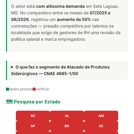
O setor está
com altíssima demanda
em Sete Lagoas,
MG. No comparativo entre os meses de
07/2025 e
06/2026
, registrou um
aumento de 50%
nas
contratações — pressão competitiva por talentos na
localidade que exige de gestores de RH uma revisão da
política salarial e marca empregadora.
O que faz o segmento de Atacado de Produtos
Siderúrgicos — CNAE 4685-1/00
dados prontos
verificar
🗺️ Pesquisa por Estado
AC
AL
AM
AP
BA
CE