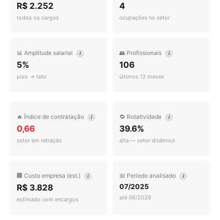
R$ 2.252
4
todos os cargos
ocupações no setor
📊 Amplitude salarial
👥 Profissionais
i
i
5%
106
piso → teto
últimos 12 meses
🔥 Índice de contratação
🔁 Rotatividade
i
i
0,66
39.6%
setor em retração
alta — setor dinâmico
🏢 Custo empresa (est.)
📅 Período analisado
i
i
07/2025
R$ 3.828
até 06/2026
estimado com encargos