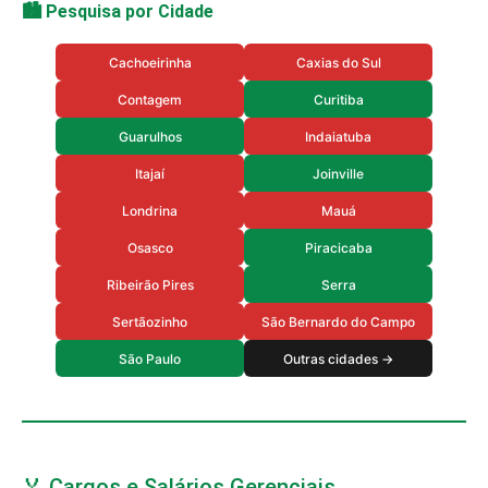
🏙️ Pesquisa por Cidade
Cachoeirinha
Caxias do Sul
Contagem
Curitiba
Guarulhos
Indaiatuba
Itajaí
Joinville
Londrina
Mauá
Osasco
Piracicaba
Ribeirão Pires
Serra
Sertãozinho
São Bernardo do Campo
São Paulo
Outras cidades →
🏅 Cargos e Salários Gerenciais