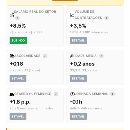
SALÁRIO REAL DO SETOR
VOLUME DE
💰
📈
CONTRATAÇÕES
I
I
+8,5%
+3,5%
R$ 2.200 → R$ 2.387
1.818 → 1.881 admissões
SUBINDO
ESTÁVEL
📚
🎂
ESCOLARIDADE
IDADE MÉDIA
I
I
+0,18
+0,2 anos
8,23 → 8,41 (índice)
33,3 → 33,5 anos
ESTÁVEL
ESTÁVEL
👥
🕐
GÊNERO (% FEMININO)
JORNADA SEMANAL
I
I
+1,8 p.p.
-0,1h
23,9% mulheres no trimestre
44h → 44h semanais
ESTÁVEL
ESTÁVEL