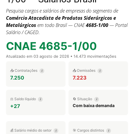
Pesquisa cargos e salários de empresas do segmento de
Comércio Atacadista de Produtos Siderúrgicos e
Metalúrgicos
em todo Brasil — CNAE
4685-1/00
— Portal
Salário / CAGED.
CNAE 4685-1/00
Atualizado em
03 agosto de 2026
• 14.473 movimentações
📥 Contratações
📤 Demissões
i
i
7.250
7.223
⚖️ Saldo líquido
🔄 Situação
i
i
Com baixa demanda
+27
💰 Salário médio do setor
🎯 Cargos distintos
i
i