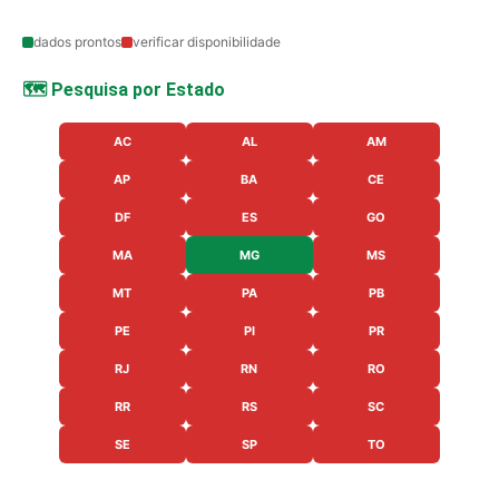
dados prontos
verificar disponibilidade
🗺️ Pesquisa por Estado
AC
AL
AM
AP
BA
CE
DF
ES
GO
MA
MG
MS
MT
PA
PB
PE
PI
PR
RJ
RN
RO
RR
RS
SC
SE
SP
TO