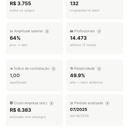
R$ 3.755
132
todos os cargos
ocupações no setor
📊 Amplitude salarial
👥 Profissionais
i
i
64%
14.473
piso → teto
últimos 12 meses
🔥 Índice de contratação
🔁 Rotatividade
i
i
1,00
49.9%
equilibrado
alta — setor dinâmico
🏢 Custo empresa (est.)
📅 Período analisado
i
i
07/2025
R$ 6.383
até 06/2026
estimado com encargos