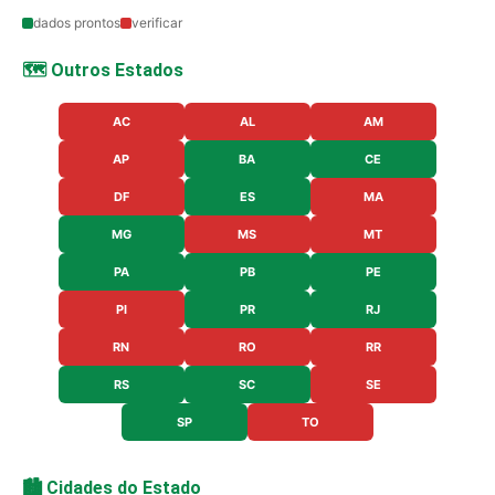
dados prontos
verificar
🗺️ Outros Estados
AC
AL
AM
AP
BA
CE
DF
ES
MA
MG
MS
MT
PA
PB
PE
PI
PR
RJ
RN
RO
RR
RS
SC
SE
SP
TO
🏙️ Cidades do Estado