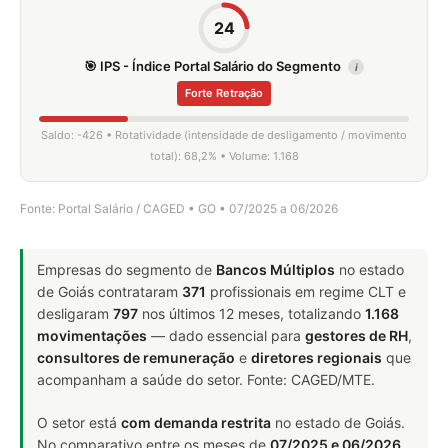
24
🎯 IPS - Índice Portal Salário do Segmento
i
Forte Retração
Saldo: -426 • Rotatividade (intensidade de desligamento / movimento
total): 68,2% • Volume: 1.168
Fonte: Portal Salário / CAGED • GO • 07/2025 a 06/2026
Empresas do segmento de
Bancos Múltiplos
no estado
de Goiás contrataram
371
profissionais em regime CLT e
desligaram
797
nos últimos 12 meses, totalizando
1.168
movimentações
— dado essencial para
gestores de RH
,
consultores de remuneração
e
diretores regionais
que
acompanham a saúde do setor. Fonte: CAGED/MTE.
O setor está
com demanda restrita
no estado de Goiás.
No comparativo entre os meses de
07/2025 e 06/2026
,