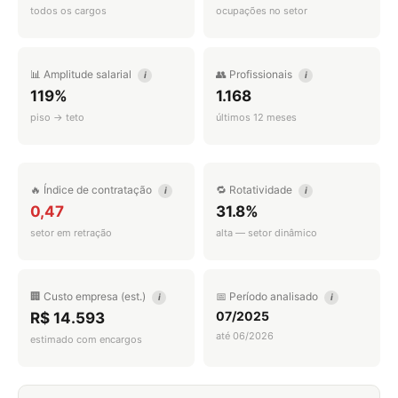
todos os cargos
ocupações no setor
📊 Amplitude salarial
👥 Profissionais
i
i
119%
1.168
piso → teto
últimos 12 meses
🔥 Índice de contratação
🔁 Rotatividade
i
i
0,47
31.8%
setor em retração
alta — setor dinâmico
🏢 Custo empresa (est.)
📅 Período analisado
i
i
07/2025
R$ 14.593
até 06/2026
estimado com encargos