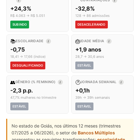
CONTRATAÇÕES
I
I
+24,3%
-32,8%
R$ 4.063 → R$ 5.051
128 → 86 admissões
SUBINDO
DESACELERANDO
📚
🎂
ESCOLARIDADE
IDADE MÉDIA
I
I
-0,75
+1,9 anos
18,41 → 17,66 (índice)
28,7 → 30,6 anos
DESQUALIFICANDO
ESTÁVEL
👥
🕐
GÊNERO (% FEMININO)
JORNADA SEMANAL
I
I
-2,3 p.p.
+0,1h
47,7% mulheres no trimestre
39h → 39h semanais
ESTÁVEL
ESTÁVEL
No estado de Goiás, nos últimos 12 meses (trimestres
07/2025 a 06/2026), o setor de
Bancos Múltiplos
apresentou as seguintes transformações:
escolaridade