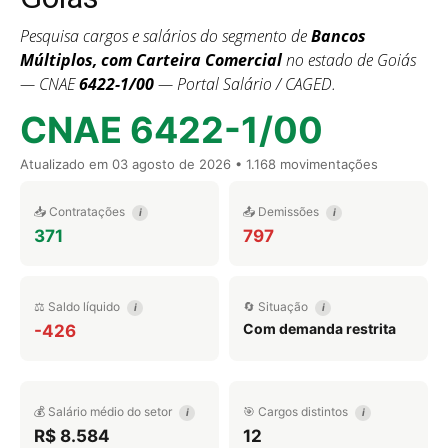
Pesquisa cargos e salários do segmento de
Bancos
Múltiplos, com Carteira Comercial
no estado de Goiás
— CNAE
6422-1/00
— Portal Salário / CAGED.
CNAE 6422-1/00
Atualizado em
03 agosto de 2026
• 1.168 movimentações
📥 Contratações
📤 Demissões
i
i
371
797
⚖️ Saldo líquido
🔄 Situação
i
i
Com demanda restrita
-426
💰 Salário médio do setor
🎯 Cargos distintos
i
i
R$ 8.584
12