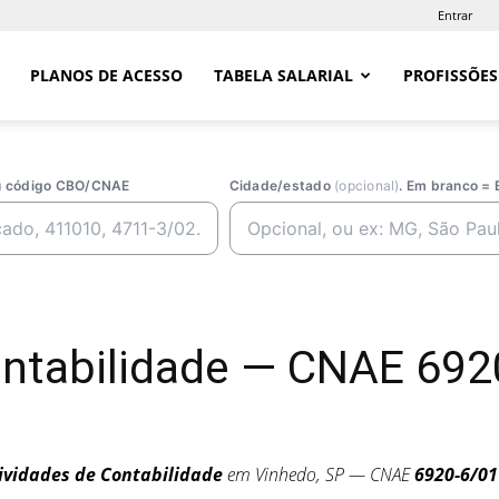
Entrar
PLANOS DE ACESSO
TABELA SALARIAL
PROFISSÕES
ou código CBO/CNAE
Cidade/estado
(opcional)
. Em branco = 
Contabilidade — CNAE 69
ividades de Contabilidade
em Vinhedo, SP — CNAE
6920-6/01