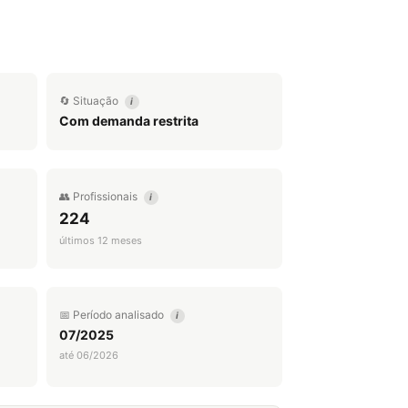
🔄 Situação
i
Com demanda restrita
👥 Profissionais
i
224
últimos 12 meses
📅 Período analisado
i
07/2025
até 06/2026