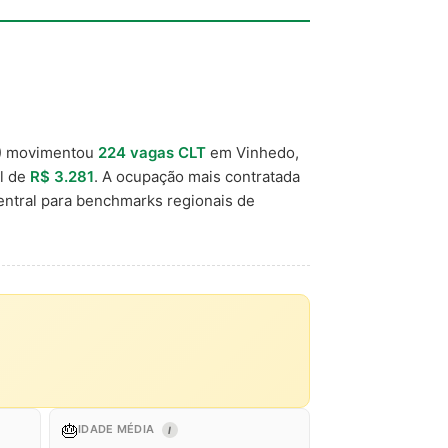
) movimentou
224 vagas CLT
em Vinhedo,
al de
R$ 3.281
. A ocupação mais contratada
entral para benchmarks regionais de
🎂
IDADE MÉDIA
I