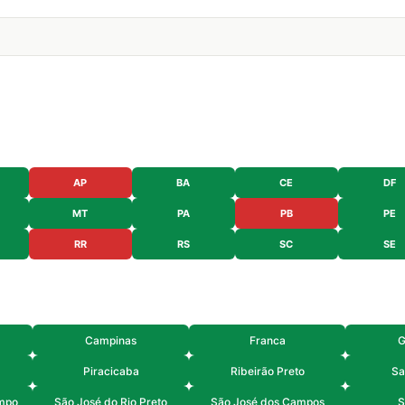
AP
BA
CE
DF
MT
PA
PB
PE
RR
RS
SC
SE
Campinas
Franca
G
Piracicaba
Ribeirão Preto
Sa
mpo
São José do Rio Preto
São José dos Campos
S