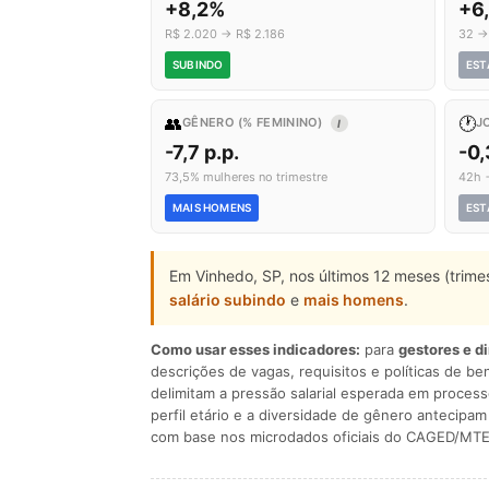
+8,2%
+6
R$ 2.020 → R$ 2.186
32 →
SUBINDO
EST
👥
🕐
GÊNERO (% FEMININO)
J
I
-7,7 p.p.
-0
73,5% mulheres no trimestre
42h 
MAIS HOMENS
EST
Em Vinhedo, SP, nos últimos 12 meses (trime
salário subindo
e
mais homens
.
Como usar esses indicadores:
para
gestores e d
descrições de vagas, requisitos e políticas de be
delimitam a pressão salarial esperada em process
perfil etário e a diversidade de gênero antecip
com base nos microdados oficiais do CAGED/MTE