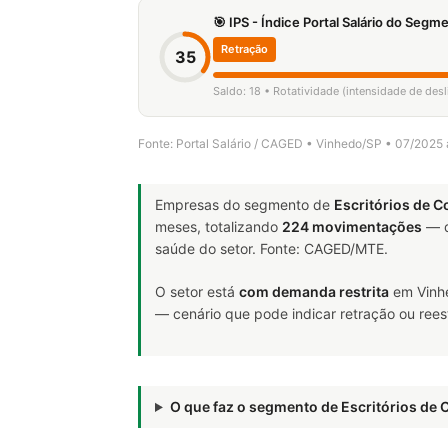
🎯 IPS - Índice Portal Salário do Seg
Retração
35
Saldo: 18 • Rotatividade (intensidade de de
Fonte: Portal Salário / CAGED • Vinhedo/SP • 07/2025
Empresas do segmento de
Escritórios de C
meses, totalizando
224 movimentações
— d
saúde do setor. Fonte: CAGED/MTE.
O setor está
com demanda restrita
em Vinhe
— cenário que pode indicar retração ou rees
O que faz o segmento de Escritórios de