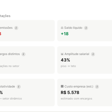
tações
emissões
⚖️ Saldo líquido
i
i
3
+18
argos distintos
📊 Amplitude salarial
i
i
43%
ações no setor
piso → teto
otatividade
🏢 Custo empresa (est.)
i
i
%
R$ 5.578
 — setor dinâmico
estimado com encargos