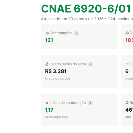
CNAE 6920-6/01
Atualizado em
03 agosto de 2026
• 224 movimen
📥 Contratações
📤 D
i
121
10
💰 Salário médio do setor
🎯 C
i
R$ 3.281
6
todos os cargos
ocup
🔥 Índice de contratação
🔁 R
i
1,17
46
setor aquecido
alta