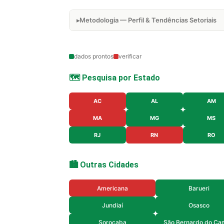
Metodologia — Perfil & Tendências Setoriais
dados prontos
verificar
🗺️ Pesquisa por Estado
AC
AL
AM
MA
MG
MS
RJ
RN
RO
🏙️ Outras Cidades
Americana
Barueri
Jundiaí
Osasco
Sorocaba
São Bernardo do Ca