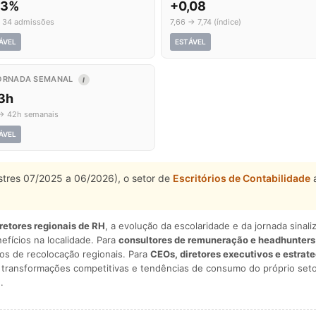
,3%
+0,08
 34 admissões
7,66 → 7,74 (índice)
ÁVEL
ESTÁVEL
ORNADA SEMANAL
I
,3h
→ 42h semanais
ÁVEL
stres 07/2025 a 06/2026), o setor de
Escritórios de Contabilidade
a
iretores regionais de RH
, a evolução da escolaridade e da jornada sina
nefícios na localidade. Para
consultores de remuneração e headhunters
os de recolocação regionais. Para
CEOs, diretores executivos e estrat
am transformações competitivas e tendências de consumo do próprio seto
.