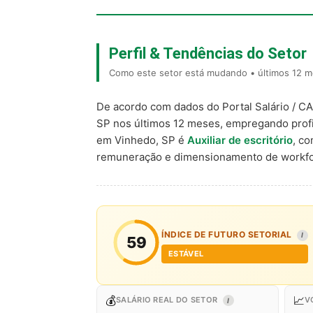
Perfil & Tendências do Setor
Como este setor está mudando • últimos 12 m
De acordo com dados do Portal Salário / C
SP nos últimos 12 meses, empregando prof
em Vinhedo, SP é
Auxiliar de escritório
, c
remuneração e dimensionamento de workfo
ÍNDICE DE FUTURO SETORIAL
I
59
ESTÁVEL
💰
📈
SALÁRIO REAL DO SETOR
V
I