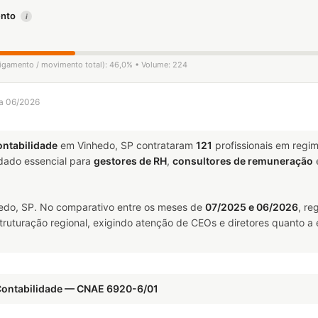
mento
i
sligamento / movimento total): 46,0% • Volume: 224
 a 06/2026
ontabilidade
em Vinhedo, SP contrataram
121
profissionais em regi
ado essencial para
gestores de RH
,
consultores de remuneração
do, SP. No comparativo entre os meses de
07/2025 e 06/2026
, re
truturação regional, exigindo atenção de CEOs e diretores quanto a 
 Contabilidade — CNAE 6920-6/01