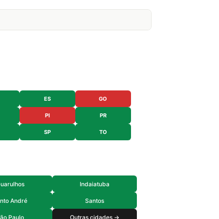
ES
GO
PI
PR
SP
TO
uarulhos
Indaiatuba
nto André
Santos
ão Paulo
Outras cidades →