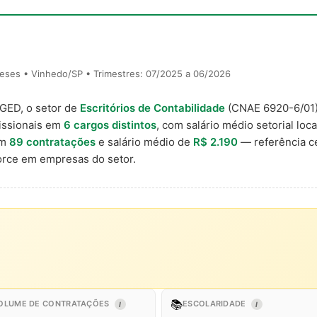
eses • Vinhedo/SP • Trimestres: 07/2025 a 06/2026
AGED, o setor de
Escritórios de Contabilidade
(CNAE 6920-6/01
issionais em
6 cargos distintos
, com salário médio setorial loc
om
89 contratações
e salário médio de
R$ 2.190
— referência c
rce em empresas do setor.
📚
OLUME DE CONTRATAÇÕES
ESCOLARIDADE
I
I