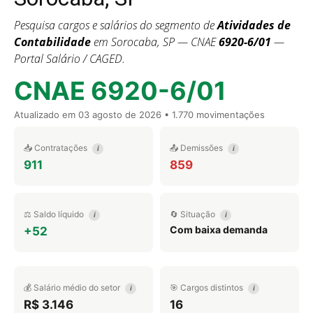
Pesquisa cargos e salários do segmento de
Atividades de
Contabilidade
em Sorocaba, SP — CNAE
6920-6/01
—
Portal Salário / CAGED.
CNAE 6920-6/01
Atualizado em
03 agosto de 2026
• 1.770 movimentações
📥 Contratações
📤 Demissões
i
i
911
859
⚖️ Saldo líquido
🔄 Situação
i
i
Com baixa demanda
+52
💰 Salário médio do setor
🎯 Cargos distintos
i
i
R$ 3.146
16