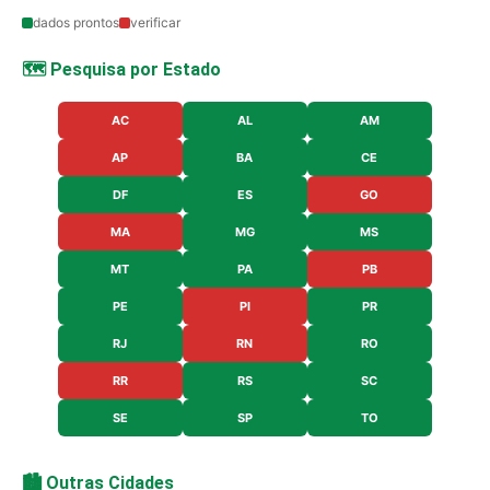
dados prontos
verificar
🗺️ Pesquisa por Estado
AC
AL
AM
AP
BA
CE
DF
ES
GO
MA
MG
MS
MT
PA
PB
PE
PI
PR
RJ
RN
RO
RR
RS
SC
SE
SP
TO
🏙️ Outras Cidades