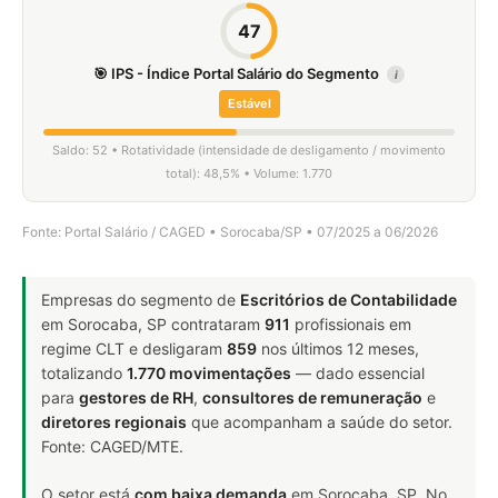
47
🎯 IPS - Índice Portal Salário do Segmento
i
Estável
Saldo: 52 • Rotatividade (intensidade de desligamento / movimento
total): 48,5% • Volume: 1.770
Fonte: Portal Salário / CAGED • Sorocaba/SP • 07/2025 a 06/2026
Empresas do segmento de
Escritórios de Contabilidade
em Sorocaba, SP contrataram
911
profissionais em
regime CLT e desligaram
859
nos últimos 12 meses,
totalizando
1.770 movimentações
— dado essencial
para
gestores de RH
,
consultores de remuneração
e
diretores regionais
que acompanham a saúde do setor.
Fonte: CAGED/MTE.
O setor está
com baixa demanda
em Sorocaba, SP. No