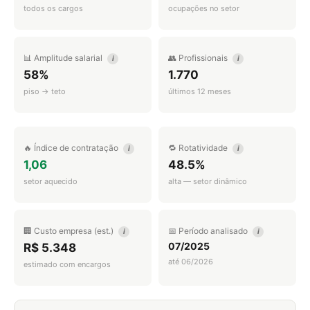
todos os cargos
ocupações no setor
📊 Amplitude salarial
👥 Profissionais
i
i
58%
1.770
piso → teto
últimos 12 meses
🔥 Índice de contratação
🔁 Rotatividade
i
i
1,06
48.5%
setor aquecido
alta — setor dinâmico
🏢 Custo empresa (est.)
📅 Período analisado
i
i
07/2025
R$ 5.348
até 06/2026
estimado com encargos