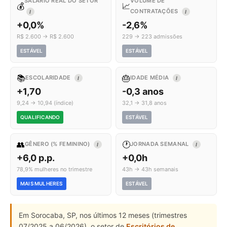
SALÁRIO REAL DO SETOR
VOLUME DE
💰
📈
CONTRATAÇÕES
I
I
+0,0%
-2,6%
R$ 2.600 → R$ 2.600
229 → 223 admissões
ESTÁVEL
ESTÁVEL
📚
🎂
ESCOLARIDADE
IDADE MÉDIA
I
I
+1,70
-0,3 anos
9,24 → 10,94 (índice)
32,1 → 31,8 anos
QUALIFICANDO
ESTÁVEL
👥
🕐
GÊNERO (% FEMININO)
JORNADA SEMANAL
I
I
+6,0 p.p.
+0,0h
78,9% mulheres no trimestre
43h → 43h semanais
MAIS MULHERES
ESTÁVEL
Em Sorocaba, SP, nos últimos 12 meses (trimestres
07/2025 a 06/2026), o setor de
Escritórios de