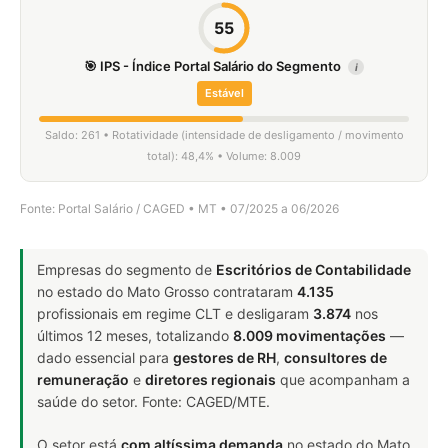
55
🎯 IPS - Índice Portal Salário do Segmento
i
Estável
Saldo: 261 • Rotatividade (intensidade de desligamento / movimento
total): 48,4% • Volume: 8.009
Fonte: Portal Salário / CAGED • MT • 07/2025 a 06/2026
Empresas do segmento de
Escritórios de Contabilidade
no estado do Mato Grosso contrataram
4.135
profissionais em regime CLT e desligaram
3.874
nos
últimos 12 meses, totalizando
8.009 movimentações
—
dado essencial para
gestores de RH
,
consultores de
remuneração
e
diretores regionais
que acompanham a
saúde do setor. Fonte: CAGED/MTE.
O setor está
com altíssima demanda
no estado do Mato