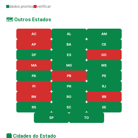
dados prontos
verificar
🗺️ Outros Estados
AC
AL
AM
AP
BA
CE
DF
ES
GO
MA
MG
MS
PA
PB
PE
PI
PR
RJ
RN
RO
RR
RS
SC
SE
SP
TO
🏙️ Cidades do Estado