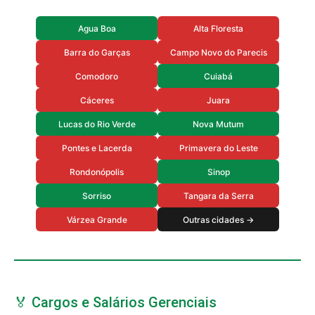
Agua Boa
Alta Floresta
Barra do Garças
Campo Novo do Parecis
Comodoro
Cuiabá
Cáceres
Juara
Lucas do Rio Verde
Nova Mutum
Pontes e Lacerda
Primavera do Leste
Rondonópolis
Sinop
Sorriso
Tangara da Serra
Várzea Grande
Outras cidades →
🏅 Cargos e Salários Gerenciais