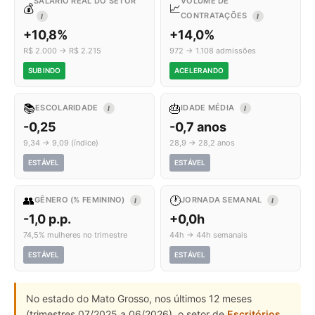
SALÁRIO REAL DO SETOR
VOLUME DE
💰
📈
CONTRATAÇÕES
I
I
+10,8%
+14,0%
R$ 2.000 → R$ 2.215
972 → 1.108 admissões
SUBINDO
ACELERANDO
📚
🎂
ESCOLARIDADE
IDADE MÉDIA
I
I
-0,25
-0,7 anos
9,34 → 9,09 (índice)
28,9 → 28,2 anos
ESTÁVEL
ESTÁVEL
👥
🕐
GÊNERO (% FEMININO)
JORNADA SEMANAL
I
I
-1,0 p.p.
+0,0h
74,5% mulheres no trimestre
44h → 44h semanais
ESTÁVEL
ESTÁVEL
No estado do Mato Grosso, nos últimos 12 meses
(trimestres 07/2025 a 06/2026), o setor de
Escritórios