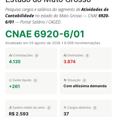
Pesquisa cargos e salários do segmento de
Atividades de
Contabilidade
no estado do Mato Grosso — CNAE
6920-
6/01
— Portal Salário / CAGED.
CNAE 6920-6/01
Atualizado em
03 agosto de 2026
• 8.009 movimentações
📥 Contratações
📤 Demissões
i
i
4.135
3.874
⚖️ Saldo líquido
🔄 Situação
i
i
Com altíssima demanda
+261
💰 Salário médio do setor
🎯 Cargos distintos
i
i
R$ 2.593
37