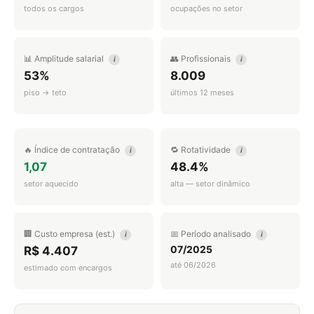
todos os cargos
ocupações no setor
📊 Amplitude salarial
👥 Profissionais
i
i
53%
8.009
piso → teto
últimos 12 meses
🔥 Índice de contratação
🔁 Rotatividade
i
i
1,07
48.4%
setor aquecido
alta — setor dinâmico
🏢 Custo empresa (est.)
📅 Período analisado
i
i
07/2025
R$ 4.407
até 06/2026
estimado com encargos