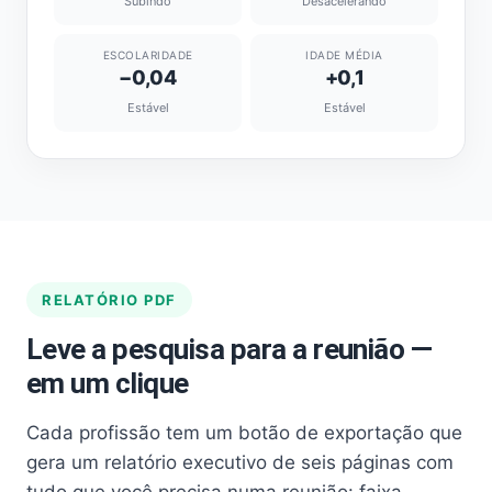
Subindo
Desacelerando
ESCOLARIDADE
IDADE MÉDIA
−0,04
+0,1
Estável
Estável
RELATÓRIO PDF
Leve a pesquisa para a reunião —
em um clique
Cada profissão tem um botão de exportação que
gera um relatório executivo de seis páginas com