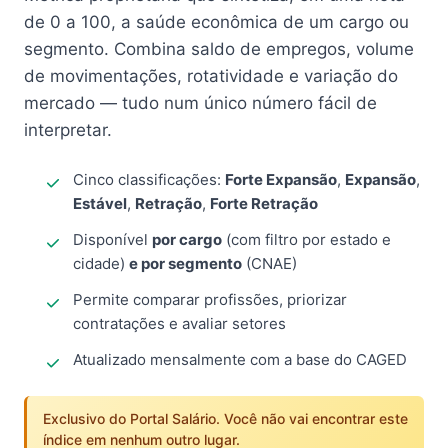
de 0 a 100, a saúde econômica de um cargo ou
segmento. Combina saldo de empregos, volume
de movimentações, rotatividade e variação do
mercado — tudo num único número fácil de
interpretar.
Cinco classificações:
Forte Expansão
,
Expansão
,
Estável
,
Retração
,
Forte Retração
Disponível
por cargo
(com filtro por estado e
cidade)
e por segmento
(CNAE)
Permite comparar profissões, priorizar
contratações e avaliar setores
Atualizado mensalmente com a base do CAGED
Exclusivo do Portal Salário. Você não vai encontrar este
índice em nenhum outro lugar.