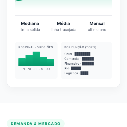
Mediana
Média
Mensal
linha sólida
linha tracejada
último ano
REGIONAL · 5 REGIÕES
POR FUNÇÃO (TOP 5)
Geral · ████████
Comercial · ██████
Financeiro · ██████
RH · █████
N · NE · SE · S · CO
Logística · ████
DEMANDA & MERCADO