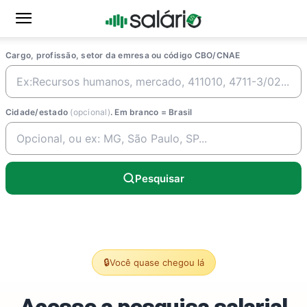
Cargo, profissão, setor da emresa ou código CBO/CNAE
Cidade/estado
(opcional)
. Em branco = Brasil
Pesquisar
🔒
Você quase chegou lá