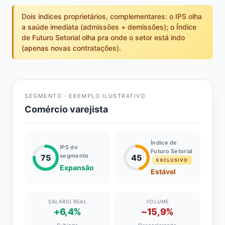
Dois índices proprietários, complementares: o IPS olha
a saúde imediata (admissões + demissões); o Índice
de Futuro Setorial olha pra onde o setor está indo
(apenas novas contratações).
SEGMENTO · EXEMPLO ILUSTRATIVO
Comércio varejista
Índice de
IPS do
Futuro Setorial
segmento
75
45
EXCLUSIVO
Expansão
Estável
SALÁRIO REAL
VOLUME
+6,4%
−15,9%