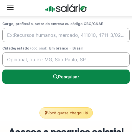
Cargo, profissão, setor da emresa ou código CBO/CNAE
Cidade/estado
(opcional)
. Em branco = Brasil
Pesquisar
🔒
Você quase chegou lá