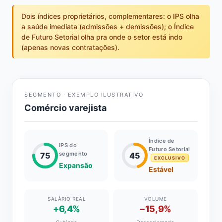
Dois índices proprietários, complementares: o IPS olha
a saúde imediata (admissões + demissões); o Índice
de Futuro Setorial olha pra onde o setor está indo
(apenas novas contratações).
SEGMENTO · EXEMPLO ILUSTRATIVO
Comércio varejista
Índice de
IPS do
Futuro Setorial
segmento
75
45
EXCLUSIVO
Expansão
Estável
SALÁRIO REAL
VOLUME
+6,4%
−15,9%