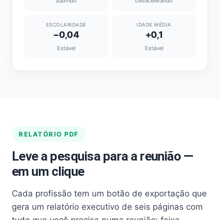
Subindo
Desacelerando
ESCOLARIDADE
IDADE MÉDIA
−0,04
+0,1
Estável
Estável
RELATÓRIO PDF
Leve a pesquisa para a reunião —
em um clique
Cada profissão tem um botão de exportação que
gera um relatório executivo de seis páginas com