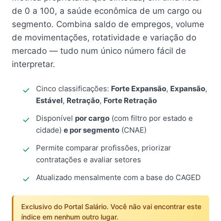
de 0 a 100, a saúde econômica de um cargo ou
segmento. Combina saldo de empregos, volume
de movimentações, rotatividade e variação do
mercado — tudo num único número fácil de
interpretar.
Cinco classificações:
Forte Expansão
,
Expansão
,
Estável
,
Retração
,
Forte Retração
Disponível
por cargo
(com filtro por estado e
cidade)
e por segmento
(CNAE)
Permite comparar profissões, priorizar
contratações e avaliar setores
Atualizado mensalmente com a base do CAGED
Exclusivo do Portal Salário. Você não vai encontrar este
índice em nenhum outro lugar.