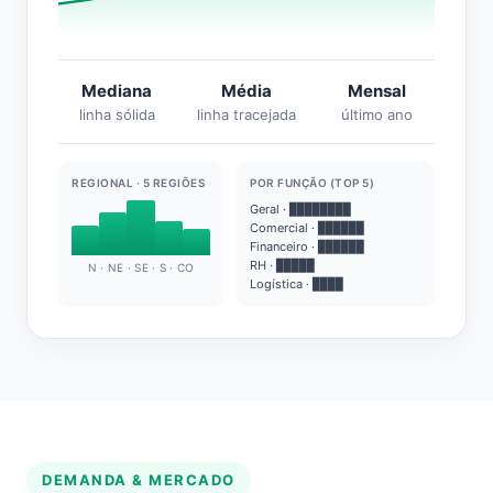
Mediana
Média
Mensal
linha sólida
linha tracejada
último ano
REGIONAL · 5 REGIÕES
POR FUNÇÃO (TOP 5)
Geral · ████████
Comercial · ██████
Financeiro · ██████
RH · █████
N · NE · SE · S · CO
Logística · ████
DEMANDA & MERCADO