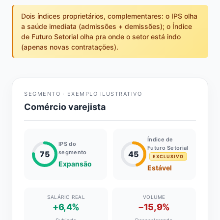
Dois índices proprietários, complementares: o IPS olha
a saúde imediata (admissões + demissões); o Índice
de Futuro Setorial olha pra onde o setor está indo
(apenas novas contratações).
SEGMENTO · EXEMPLO ILUSTRATIVO
Comércio varejista
Índice de
IPS do
Futuro Setorial
segmento
75
45
EXCLUSIVO
Expansão
Estável
SALÁRIO REAL
VOLUME
+6,4%
−15,9%