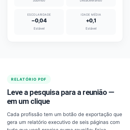
Subindo
Desacelerando
ESCOLARIDADE
IDADE MÉDIA
−0,04
+0,1
Estável
Estável
RELATÓRIO PDF
Leve a pesquisa para a reunião —
em um clique
Cada profissão tem um botão de exportação que
gera um relatório executivo de seis páginas com