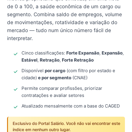
de 0 a 100, a saúde econômica de um cargo ou
segmento. Combina saldo de empregos, volume
de movimentações, rotatividade e variação do
mercado — tudo num único número fácil de
interpretar.
Cinco classificações:
Forte Expansão
,
Expansão
,
Estável
,
Retração
,
Forte Retração
Disponível
por cargo
(com filtro por estado e
cidade)
e por segmento
(CNAE)
Permite comparar profissões, priorizar
contratações e avaliar setores
Atualizado mensalmente com a base do CAGED
Exclusivo do Portal Salário. Você não vai encontrar este
índice em nenhum outro lugar.