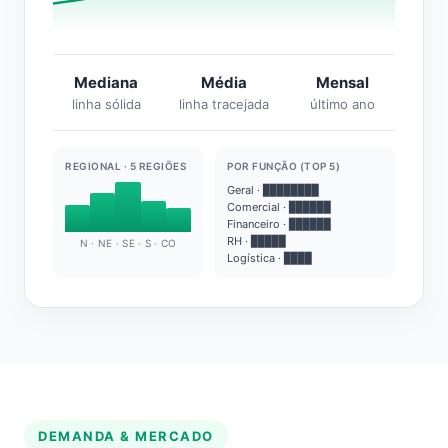
Mediana
Média
Mensal
linha sólida
linha tracejada
último ano
REGIONAL · 5 REGIÕES
POR FUNÇÃO (TOP 5)
Geral · ████████
Comercial · ██████
Financeiro · ██████
RH · █████
N · NE · SE · S · CO
Logística · ████
DEMANDA & MERCADO