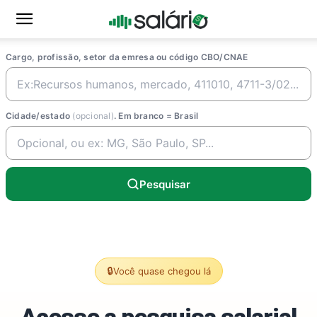
Cargo, profissão, setor da emresa ou código CBO/CNAE
Cidade/estado
(opcional)
. Em branco = Brasil
Pesquisar
🔒
Você quase chegou lá