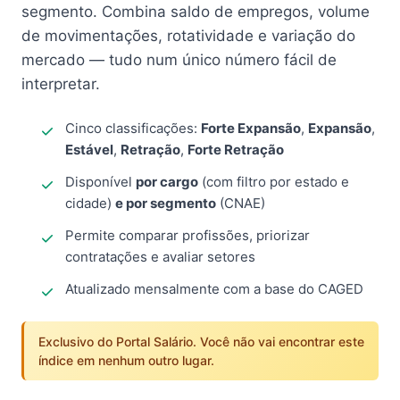
segmento. Combina saldo de empregos, volume
de movimentações, rotatividade e variação do
mercado — tudo num único número fácil de
interpretar.
Cinco classificações:
Forte Expansão
,
Expansão
,
Estável
,
Retração
,
Forte Retração
Disponível
por cargo
(com filtro por estado e
cidade)
e por segmento
(CNAE)
Permite comparar profissões, priorizar
contratações e avaliar setores
Atualizado mensalmente com a base do CAGED
Exclusivo do Portal Salário. Você não vai encontrar este
índice em nenhum outro lugar.