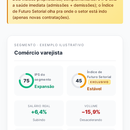
a saúde imediata (admissões + demissões); o Índice
de Futuro Setorial olha pra onde o setor está indo
(apenas novas contratações).
SEGMENTO · EXEMPLO ILUSTRATIVO
Comércio varejista
Índice de
IPS do
Futuro Setorial
segmento
75
45
EXCLUSIVO
Expansão
Estável
SALÁRIO REAL
VOLUME
+6,4%
−15,9%
Subindo
Desacelerando