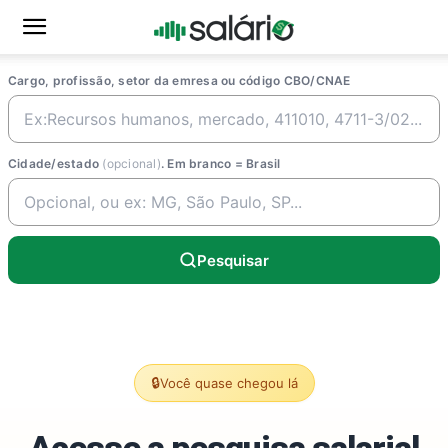
Cargo, profissão, setor da emresa ou código CBO/CNAE
Cidade/estado
(opcional)
. Em branco = Brasil
Pesquisar
🔒
Você quase chegou lá