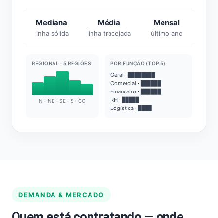
Mediana
Média
Mensal
linha sólida
linha tracejada
último ano
REGIONAL · 5 REGIÕES
POR FUNÇÃO (TOP 5)
Geral · ████████
Comercial · ██████
Financeiro · ██████
RH · █████
N · NE · SE · S · CO
Logística · ████
DEMANDA & MERCADO
Quem está contratando — onde,