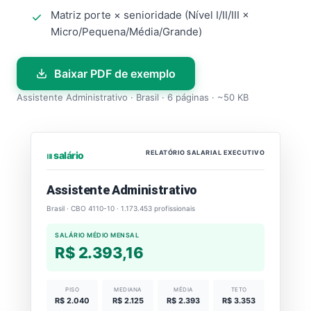
Matriz porte × senioridade (Nível I/II/III ×
Micro/Pequena/Média/Grande)
Baixar PDF de exemplo
Assistente Administrativo · Brasil · 6 páginas · ~50 KB
RELATÓRIO SALARIAL EXECUTIVO
⏐⏐⏐ salário
Assistente Administrativo
Brasil · CBO 4110-10 · 1.173.453 profissionais
SALÁRIO MÉDIO MENSAL
R$ 2.393,16
PISO
MEDIANA
MÉDIA
TETO
R$ 2.040
R$ 2.125
R$ 2.393
R$ 3.353