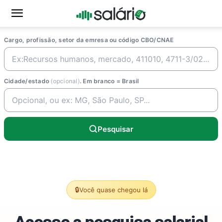
Cargo, profissão, setor da emresa ou código CBO/CNAE
Cidade/estado
(opcional)
. Em branco = Brasil
Pesquisar
🔒
Você quase chegou lá