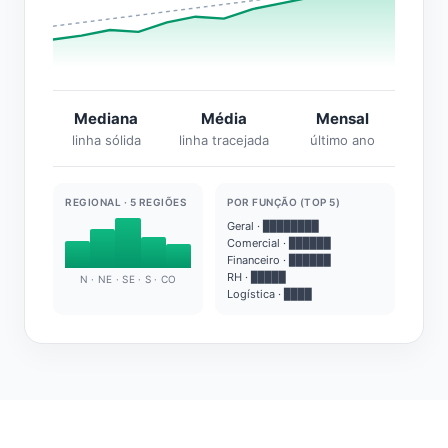
Mediana
Média
Mensal
linha sólida
linha tracejada
último ano
REGIONAL · 5 REGIÕES
POR FUNÇÃO (TOP 5)
Geral · ████████
Comercial · ██████
Financeiro · ██████
RH · █████
N · NE · SE · S · CO
Logística · ████