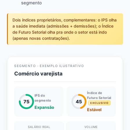
segmento
Dois índices proprietários, complementares: o IPS olha
a saúde imediata (admissões + demissões); o Índice
de Futuro Setorial olha pra onde o setor está indo
(apenas novas contratações).
SEGMENTO · EXEMPLO ILUSTRATIVO
Comércio varejista
Índice de
IPS do
Futuro Setorial
segmento
75
45
EXCLUSIVO
Expansão
Estável
SALÁRIO REAL
VOLUME