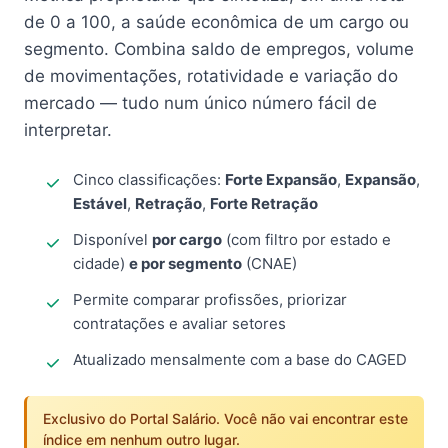
de 0 a 100, a saúde econômica de um cargo ou
segmento. Combina saldo de empregos, volume
de movimentações, rotatividade e variação do
mercado — tudo num único número fácil de
interpretar.
Cinco classificações:
Forte Expansão
,
Expansão
,
Estável
,
Retração
,
Forte Retração
Disponível
por cargo
(com filtro por estado e
cidade)
e por segmento
(CNAE)
Permite comparar profissões, priorizar
contratações e avaliar setores
Atualizado mensalmente com a base do CAGED
Exclusivo do Portal Salário. Você não vai encontrar este
índice em nenhum outro lugar.