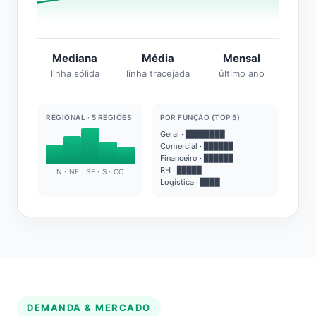
Mediana
Média
Mensal
linha sólida
linha tracejada
último ano
REGIONAL · 5 REGIÕES
POR FUNÇÃO (TOP 5)
Geral · ████████
Comercial · ██████
Financeiro · ██████
RH · █████
N · NE · SE · S · CO
Logística · ████
DEMANDA & MERCADO