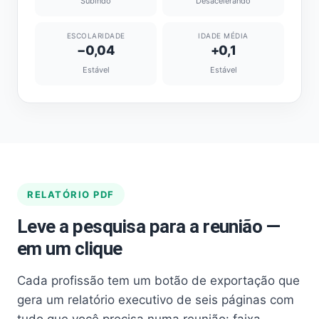
Subindo
Desacelerando
ESCOLARIDADE
IDADE MÉDIA
−0,04
+0,1
Estável
Estável
RELATÓRIO PDF
Leve a pesquisa para a reunião —
em um clique
Cada profissão tem um botão de exportação que
gera um relatório executivo de seis páginas com