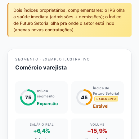
Dois índices proprietários, complementares: o IPS olha
a saúde imediata (admissões + demissões); o Índice
de Futuro Setorial olha pra onde o setor está indo
(apenas novas contratações).
SEGMENTO · EXEMPLO ILUSTRATIVO
Comércio varejista
Índice de
IPS do
Futuro Setorial
segmento
75
45
EXCLUSIVO
Expansão
Estável
SALÁRIO REAL
VOLUME
+6,4%
−15,9%