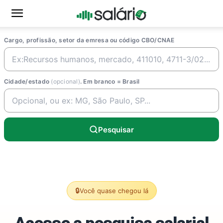
Cargo, profissão, setor da emresa ou código CBO/CNAE
Cidade/estado
(opcional)
. Em branco = Brasil
Pesquisar
🔒
Você quase chegou lá