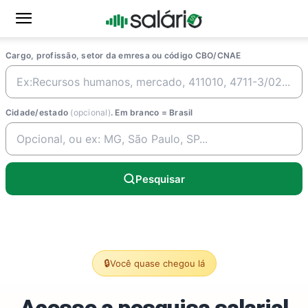
Cargo, profissão, setor da emresa ou código CBO/CNAE
Cidade/estado
(opcional)
. Em branco = Brasil
Pesquisar
🔒
Você quase chegou lá