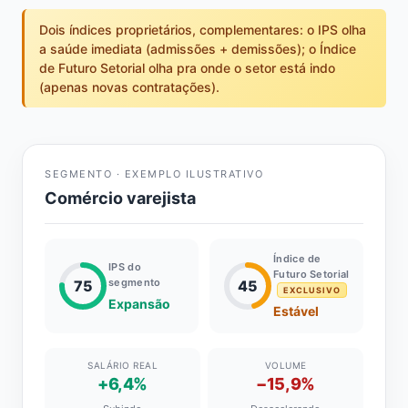
Dois índices proprietários, complementares: o IPS olha
a saúde imediata (admissões + demissões); o Índice
de Futuro Setorial olha pra onde o setor está indo
(apenas novas contratações).
SEGMENTO · EXEMPLO ILUSTRATIVO
Comércio varejista
Índice de
IPS do
Futuro Setorial
segmento
75
45
EXCLUSIVO
Expansão
Estável
SALÁRIO REAL
VOLUME
+6,4%
−15,9%