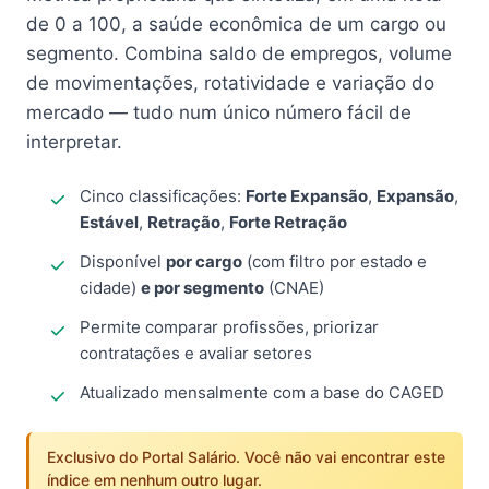
de 0 a 100, a saúde econômica de um cargo ou
segmento. Combina saldo de empregos, volume
de movimentações, rotatividade e variação do
mercado — tudo num único número fácil de
interpretar.
Cinco classificações:
Forte Expansão
,
Expansão
,
Estável
,
Retração
,
Forte Retração
Disponível
por cargo
(com filtro por estado e
cidade)
e por segmento
(CNAE)
Permite comparar profissões, priorizar
contratações e avaliar setores
Atualizado mensalmente com a base do CAGED
Exclusivo do Portal Salário. Você não vai encontrar este
índice em nenhum outro lugar.