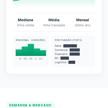
Mediana
Média
Mensal
linha sólida
linha tracejada
último ano
REGIONAL · 5 REGIÕES
POR FUNÇÃO (TOP 5)
Geral · ████████
Comercial · ██████
Financeiro · ██████
RH · █████
N · NE · SE · S · CO
Logística · ████
DEMANDA & MERCADO