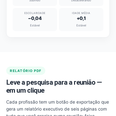
Subindo
Desacelerando
ESCOLARIDADE
IDADE MÉDIA
−0,04
+0,1
Estável
Estável
RELATÓRIO PDF
Leve a pesquisa para a reunião —
em um clique
Cada profissão tem um botão de exportação que
gera um relatório executivo de seis páginas com