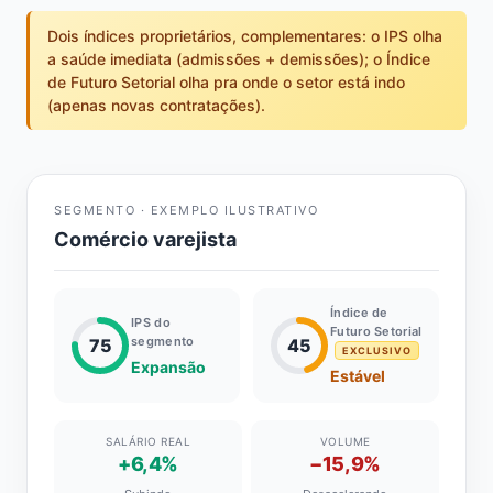
Dois índices proprietários, complementares: o IPS olha
a saúde imediata (admissões + demissões); o Índice
de Futuro Setorial olha pra onde o setor está indo
(apenas novas contratações).
SEGMENTO · EXEMPLO ILUSTRATIVO
Comércio varejista
Índice de
IPS do
Futuro Setorial
segmento
75
45
EXCLUSIVO
Expansão
Estável
SALÁRIO REAL
VOLUME
+6,4%
−15,9%