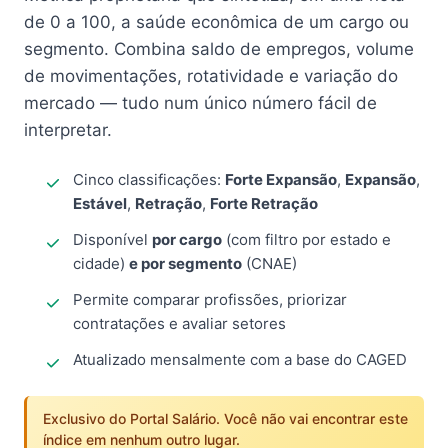
de 0 a 100, a saúde econômica de um cargo ou
segmento. Combina saldo de empregos, volume
de movimentações, rotatividade e variação do
mercado — tudo num único número fácil de
interpretar.
Cinco classificações:
Forte Expansão
,
Expansão
,
Estável
,
Retração
,
Forte Retração
Disponível
por cargo
(com filtro por estado e
cidade)
e por segmento
(CNAE)
Permite comparar profissões, priorizar
contratações e avaliar setores
Atualizado mensalmente com a base do CAGED
Exclusivo do Portal Salário. Você não vai encontrar este
índice em nenhum outro lugar.