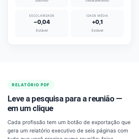
Subindo
Desacelerando
ESCOLARIDADE
IDADE MÉDIA
−0,04
+0,1
Estável
Estável
RELATÓRIO PDF
Leve a pesquisa para a reunião —
em um clique
Cada profissão tem um botão de exportação que
gera um relatório executivo de seis páginas com