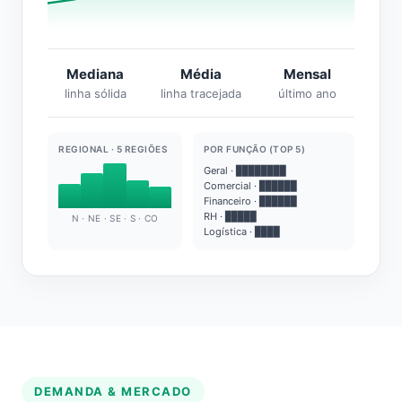
Mediana
Média
Mensal
linha sólida
linha tracejada
último ano
REGIONAL · 5 REGIÕES
POR FUNÇÃO (TOP 5)
Geral · ████████
Comercial · ██████
Financeiro · ██████
RH · █████
N · NE · SE · S · CO
Logística · ████
DEMANDA & MERCADO