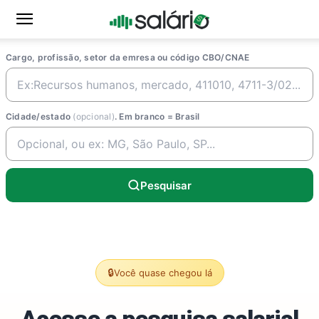
Cargo, profissão, setor da emresa ou código CBO/CNAE
Cidade/estado
(opcional)
. Em branco = Brasil
Pesquisar
🔒
Você quase chegou lá