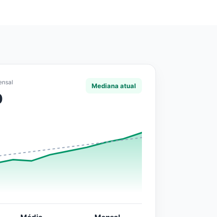
ensal
Mediana atual
0