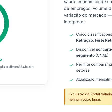
saúde econômica de um
de empregos, volume d
variação do mercado — 
interpretar.
Cinco classificaçõe
Retração
,
Forte Re
Disponível
por carg
segmento
(CNAE)
o
Permite comparar pro
mpla e diversidade de
setores
Atualizado mensal
Exclusivo do Portal Salári
nenhum outro lugar.