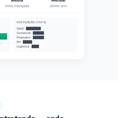
Média
Mensal
linha tracejada
último ano
POR FUNÇÃO (TOP 5)
Geral · ████████
Comercial · ██████
Financeiro · ██████
RH · █████
Logística · ████