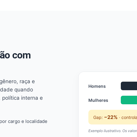
não com
 gênero, raça e
Homens
ridade quando
 política interna e
Mulheres
−22%
Gap:
· control
or cargo e localidade
Exemplo ilustrativo. Os valo