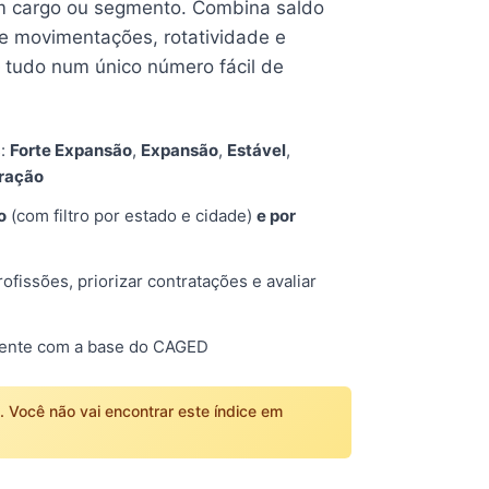
 cargo ou segmento. Combina saldo
e movimentações, rotatividade e
tudo num único número fácil de
s:
Forte Expansão
,
Expansão
,
Estável
,
tração
o
(com filtro por estado e cidade)
e por
fissões, priorizar contratações e avaliar
mente com a base do CAGED
o. Você não vai encontrar este índice em