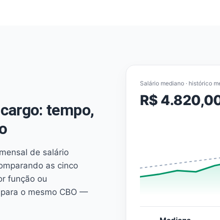
Salário mediano · histórico m
R$ 4.820,0
cargo: tempo,
o
mensal de salário
comparando as cinco
or função ou
es para o mesmo CBO —