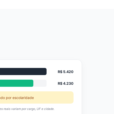
R$ 5.420
R$ 4.230
ado por escolaridade
res reais variam por cargo, UF e cidade.