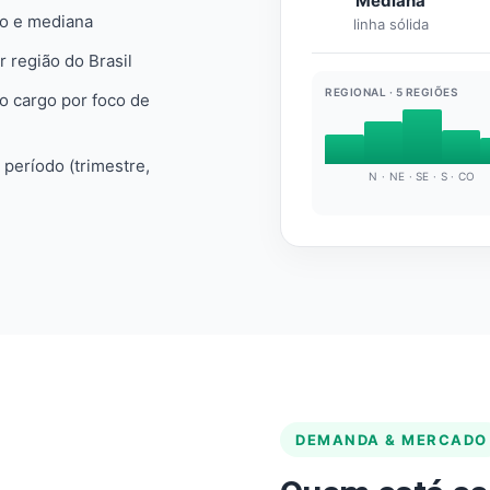
Mediana
io e mediana
linha sólida
r região do Brasil
REGIONAL · 5 REGIÕES
do cargo por foco de
e período (trimestre,
N · NE · SE · S · CO
DEMANDA & MERCADO