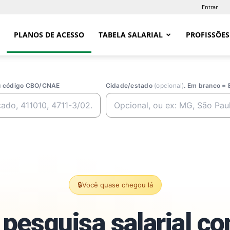
Entrar
PLANOS DE ACESSO
TABELA SALARIAL
PROFISSÕES
ou código CBO/CNAE
Cidade/estado
(opcional)
. Em branco = 
🔒
Você quase chegou lá
pesquisa salarial c