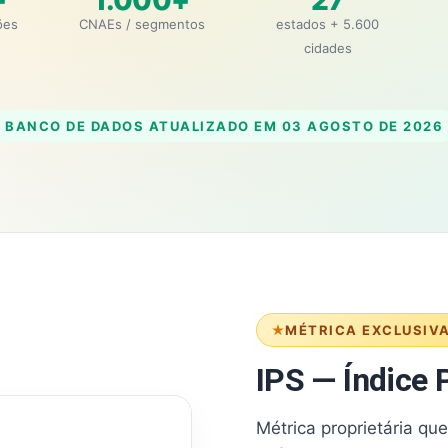
+
1.000+
27
ões
CNAEs / segmentos
estados + 5.600
cidades
BANCO DE DADOS ATUALIZADO EM
03 AGOSTO DE 2026
MÉTRICA EXCLUSIV
IPS — Índice P
Métrica proprietária qu