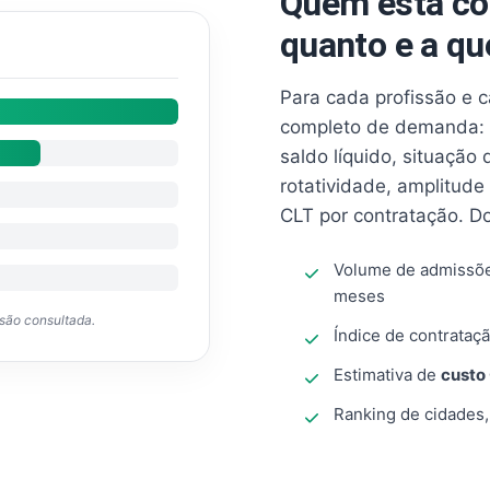
Quem está co
quanto e a qu
Para cada profissão e 
completo de demanda: 
saldo líquido, situação
rotatividade, amplitude
CLT por contratação. D
Volume de admissõ
meses
ssão consultada.
Índice de contrataçã
Estimativa de
custo
Ranking de cidades