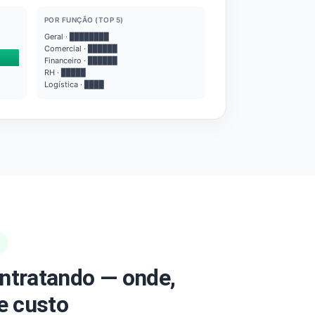
POR FUNÇÃO (TOP 5)
Geral · ████████
Comercial · ██████
Financeiro · ██████
RH · █████
Logística · ████
ntratando — onde,
e custo