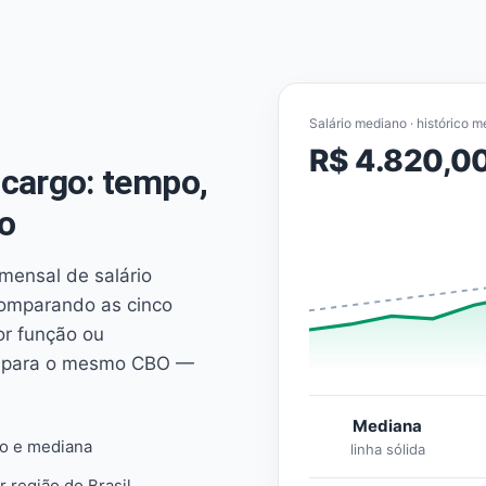
Salário mediano · histórico m
R$ 4.820,0
cargo: tempo,
o
mensal de salário
comparando as cinco
or função ou
es para o mesmo CBO —
Mediana
io e mediana
linha sólida
r região do Brasil