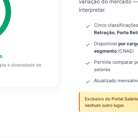
variação do mercado — 
interpretar.
Cinco classificaçõe
Retração
,
Forte Re
Disponível
por carg
segmento
(CNAE)
o
Permite comparar pro
mpla e diversidade de
setores
Atualizado mensal
Exclusivo do Portal Salári
nenhum outro lugar.