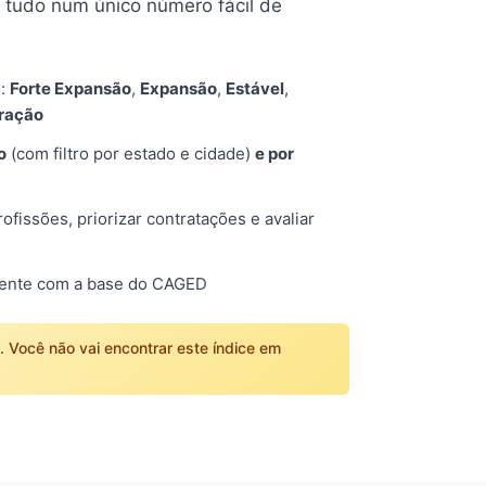
tudo num único número fácil de
s:
Forte Expansão
,
Expansão
,
Estável
,
tração
o
(com filtro por estado e cidade)
e por
fissões, priorizar contratações e avaliar
mente com a base do CAGED
o. Você não vai encontrar este índice em