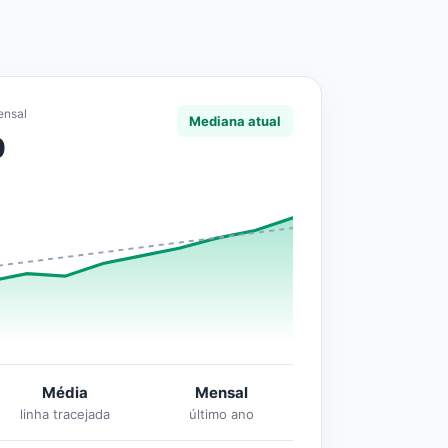
ensal
Mediana atual
0
Média
Mensal
linha tracejada
último ano