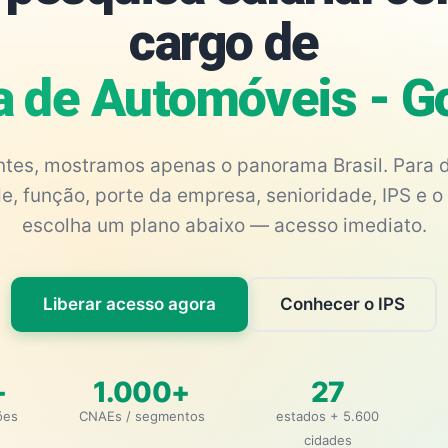
cargo de
a de Automóveis - G
antes, mostramos apenas o panorama Brasil. Para d
e, função, porte da empresa, senioridade, IPS e o 
escolha um plano abaixo — acesso imediato.
Liberar acesso agora
Conhecer o IPS
+
1.000+
27
ões
CNAEs / segmentos
estados + 5.600
cidades