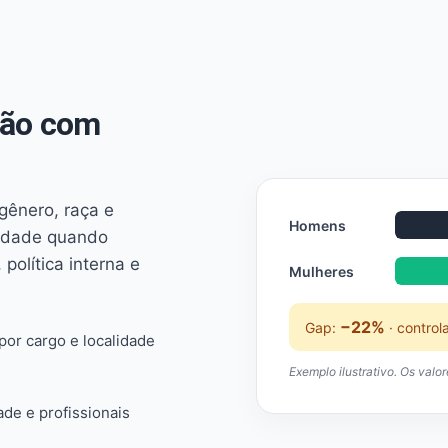
não com
 gênero, raça e
Homens
ridade quando
 política interna e
Mulheres
−22%
Gap:
· control
or cargo e localidade
Exemplo ilustrativo. Os valo
ade e profissionais