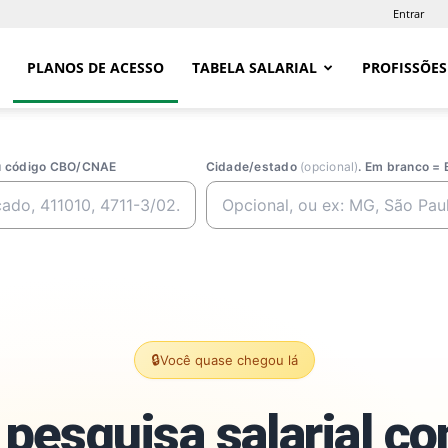
Entrar
PLANOS DE ACESSO
TABELA SALARIAL
PROFISSÕES
ou código CBO/CNAE
Cidade/estado
(opcional)
. Em branco = 
🔒
Você quase chegou lá
pesquisa salarial c