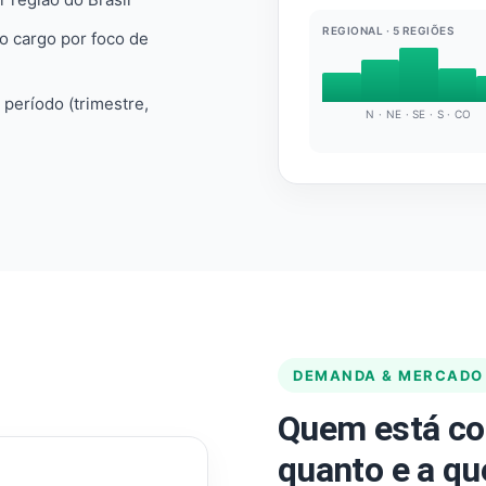
REGIONAL · 5 REGIÕES
do cargo por foco de
e período (trimestre,
N · NE · SE · S · CO
DEMANDA & MERCADO
Quem está co
quanto e a qu