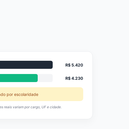
R$ 5.420
R$ 4.230
ado por escolaridade
res reais variam por cargo, UF e cidade.