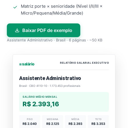
Matriz porte × senioridade (Nível I/II/III ×
Micro/Pequena/Média/Grande)
Baixar PDF de exemplo
Assistente Administrativo · Brasil · 6 páginas · ~50 KB
RELATÓRIO SALARIAL EXECUTIVO
⏐⏐⏐ salário
Assistente Administrativo
Brasil · CBO 4110-10 · 1.173.453 profissionais
SALÁRIO MÉDIO MENSAL
R$ 2.393,16
PISO
MEDIANA
MÉDIA
TETO
R$ 2.040
R$ 2.125
R$ 2.393
R$ 3.353