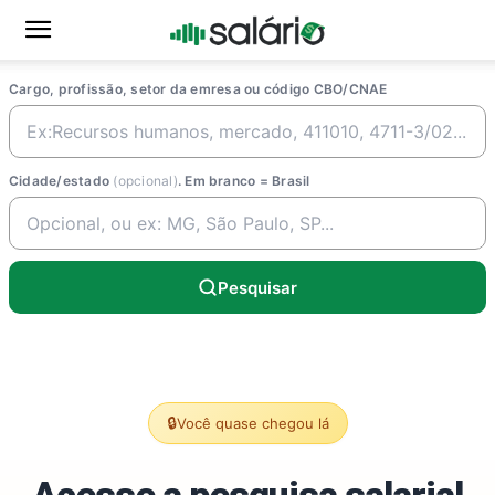
Cargo, profissão, setor da emresa ou código CBO/CNAE
Cidade/estado
(opcional)
. Em branco = Brasil
Pesquisar
🔒
Você quase chegou lá