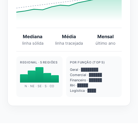
Mediana
Média
Mensal
linha sólida
linha tracejada
último ano
REGIONAL · 5 REGIÕES
POR FUNÇÃO (TOP 5)
Geral · ████████
Comercial · ██████
Financeiro · ██████
RH · █████
N · NE · SE · S · CO
Logística · ████