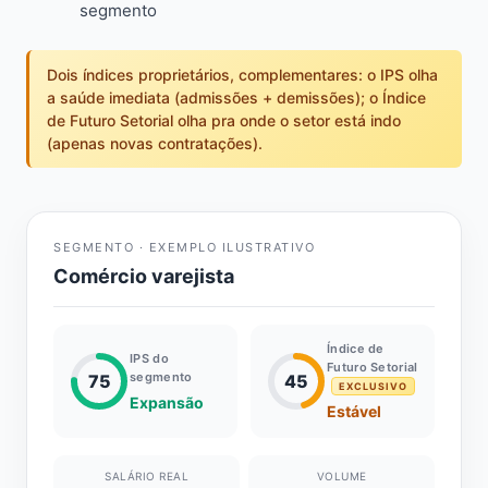
segmento
Dois índices proprietários, complementares: o IPS olha
a saúde imediata (admissões + demissões); o Índice
de Futuro Setorial olha pra onde o setor está indo
(apenas novas contratações).
SEGMENTO · EXEMPLO ILUSTRATIVO
Comércio varejista
Índice de
IPS do
Futuro Setorial
segmento
75
45
EXCLUSIVO
Expansão
Estável
SALÁRIO REAL
VOLUME