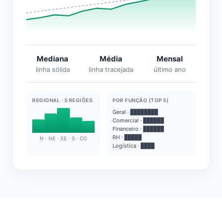
Mediana
Média
Mensal
linha sólida
linha tracejada
último ano
REGIONAL · 5 REGIÕES
POR FUNÇÃO (TOP 5)
Geral · ████████
Comercial · ██████
Financeiro · ██████
RH · █████
N · NE · SE · S · CO
Logística · ████