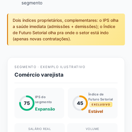
segmento
Dois índices proprietários, complementares: o IPS olha
a saúde imediata (admissões + demissões); o Índice
de Futuro Setorial olha pra onde o setor está indo
(apenas novas contratações).
SEGMENTO · EXEMPLO ILUSTRATIVO
Comércio varejista
Índice de
IPS do
Futuro Setorial
segmento
75
45
EXCLUSIVO
Expansão
Estável
SALÁRIO REAL
VOLUME