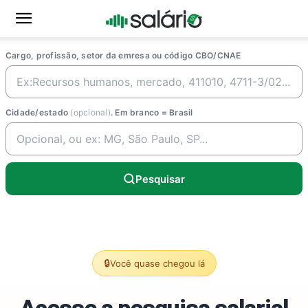
Cargo, profissão, setor da emresa ou código CBO/CNAE
Cidade/estado
(opcional)
. Em branco = Brasil
Pesquisar
🔒
Você quase chegou lá