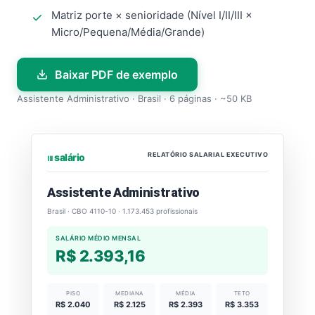
Matriz porte × senioridade (Nível I/II/III ×
Micro/Pequena/Média/Grande)
Baixar PDF de exemplo
Assistente Administrativo · Brasil · 6 páginas · ~50 KB
RELATÓRIO SALARIAL EXECUTIVO
⏐⏐⏐ salário
Assistente Administrativo
Brasil · CBO 4110-10 · 1.173.453 profissionais
SALÁRIO MÉDIO MENSAL
R$ 2.393,16
PISO
MEDIANA
MÉDIA
TETO
R$ 2.040
R$ 2.125
R$ 2.393
R$ 3.353