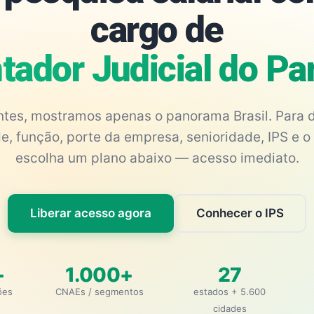
cargo de
tador Judicial do Pa
antes, mostramos apenas o panorama Brasil. Para d
e, função, porte da empresa, senioridade, IPS e o 
escolha um plano abaixo — acesso imediato.
Liberar acesso agora
Conhecer o IPS
+
1.000+
27
ões
CNAEs / segmentos
estados + 5.600
cidades