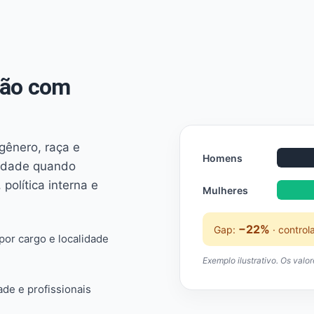
não com
 gênero, raça e
Homens
ridade quando
 política interna e
Mulheres
−22%
Gap:
· control
or cargo e localidade
Exemplo ilustrativo. Os valo
ade e profissionais