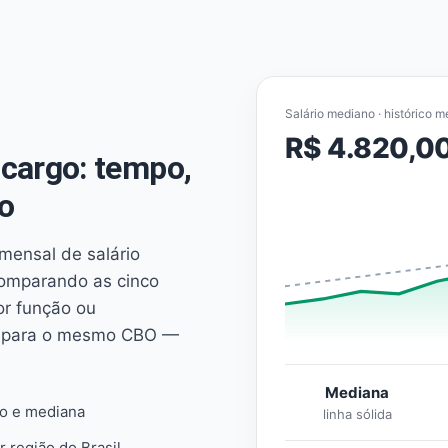
Salário mediano · histórico m
R$ 4.820,0
cargo: tempo,
o
mensal de salário
comparando as cinco
or função ou
es para o mesmo CBO —
Mediana
io e mediana
linha sólida
r região do Brasil