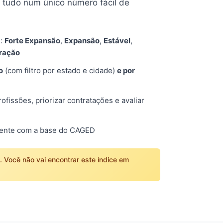
tudo num único número fácil de
s:
Forte Expansão
,
Expansão
,
Estável
,
tração
o
(com filtro por estado e cidade)
e por
fissões, priorizar contratações e avaliar
mente com a base do CAGED
o. Você não vai encontrar este índice em