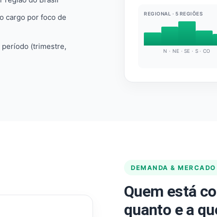
REGIONAL · 5 REGIÕES
do cargo por foco de
e período (trimestre,
N · NE · SE · S · CO
DEMANDA & MERCADO
Quem está co
quanto e a qu