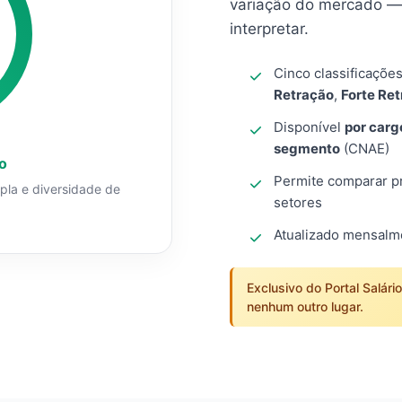
variação do mercado — 
interpretar.
Cinco classificaçõe
Retração
,
Forte Re
Disponível
por carg
segmento
(CNAE)
o
Permite comparar pro
mpla e diversidade de
setores
Atualizado mensal
Exclusivo do Portal Salári
nenhum outro lugar.