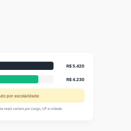
R$ 5.420
R$ 4.230
ado por escolaridade
res reais variam por cargo, UF e cidade.