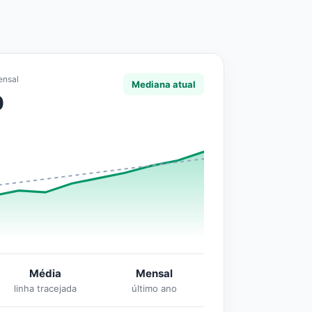
ensal
Mediana atual
0
Média
Mensal
linha tracejada
último ano