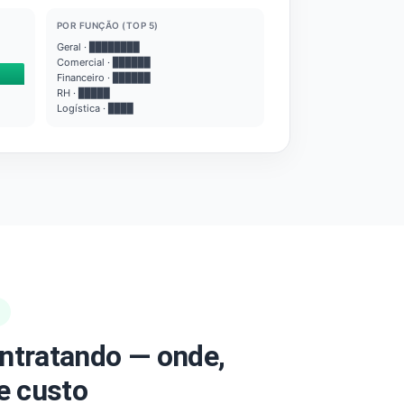
POR FUNÇÃO (TOP 5)
Geral · ████████
Comercial · ██████
Financeiro · ██████
RH · █████
Logística · ████
ntratando — onde,
e custo