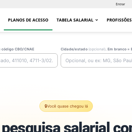
Entrar
PLANOS DE ACESSO
TABELA SALARIAL
PROFISSÕES
ou código CBO/CNAE
Cidade/estado
(opcional)
. Em branco = 
🔒
Você quase chegou lá
pesquisa salarial c