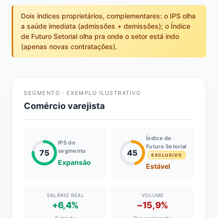
Dois índices proprietários, complementares: o IPS olha
a saúde imediata (admissões + demissões); o Índice
de Futuro Setorial olha pra onde o setor está indo
(apenas novas contratações).
SEGMENTO · EXEMPLO ILUSTRATIVO
Comércio varejista
Índice de
IPS do
Futuro Setorial
segmento
75
45
EXCLUSIVO
Expansão
Estável
SALÁRIO REAL
VOLUME
+6,4%
−15,9%