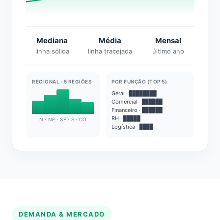
Mediana
Média
Mensal
linha sólida
linha tracejada
último ano
REGIONAL · 5 REGIÕES
POR FUNÇÃO (TOP 5)
Geral · ████████
Comercial · ██████
Financeiro · ██████
RH · █████
N · NE · SE · S · CO
Logística · ████
DEMANDA & MERCADO