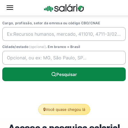
Cargo, profissão, setor da emresa ou código CBO/CNAE
Cidade/estado
(opcional)
. Em branco = Brasil
Pesquisar
🔒
Você quase chegou lá