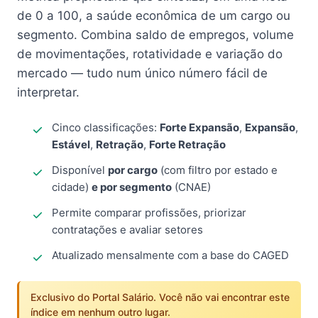
de 0 a 100, a saúde econômica de um cargo ou
segmento. Combina saldo de empregos, volume
de movimentações, rotatividade e variação do
mercado — tudo num único número fácil de
interpretar.
Cinco classificações:
Forte Expansão
,
Expansão
,
Estável
,
Retração
,
Forte Retração
Disponível
por cargo
(com filtro por estado e
cidade)
e por segmento
(CNAE)
Permite comparar profissões, priorizar
contratações e avaliar setores
Atualizado mensalmente com a base do CAGED
Exclusivo do Portal Salário. Você não vai encontrar este
índice em nenhum outro lugar.