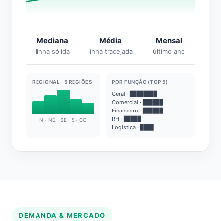
Mediana
Média
Mensal
linha sólida
linha tracejada
último ano
REGIONAL · 5 REGIÕES
POR FUNÇÃO (TOP 5)
Geral · ████████
Comercial · ██████
Financeiro · ██████
RH · █████
N · NE · SE · S · CO
Logística · ████
DEMANDA & MERCADO