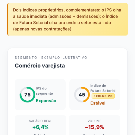
Dois índices proprietários, complementares: o IPS olha
a saúde imediata (admissões + demissões); o Índice
de Futuro Setorial olha pra onde o setor está indo
(apenas novas contratações).
SEGMENTO · EXEMPLO ILUSTRATIVO
Comércio varejista
Índice de
IPS do
Futuro Setorial
segmento
75
45
EXCLUSIVO
Expansão
Estável
SALÁRIO REAL
VOLUME
+6,4%
−15,9%