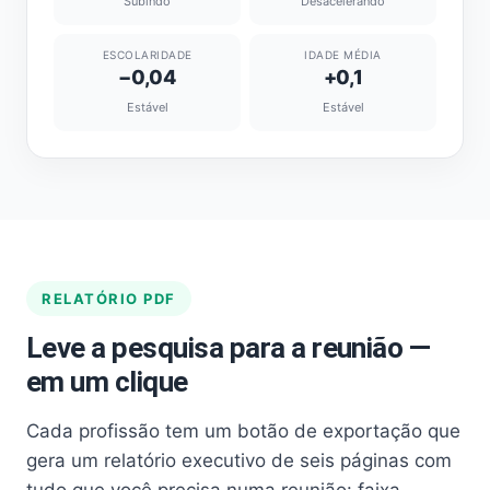
Subindo
Desacelerando
ESCOLARIDADE
IDADE MÉDIA
−0,04
+0,1
Estável
Estável
RELATÓRIO PDF
Leve a pesquisa para a reunião —
em um clique
Cada profissão tem um botão de exportação que
gera um relatório executivo de seis páginas com