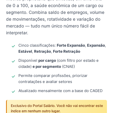
de 0 a 100, a saúde econômica de um cargo ou
segmento. Combina saldo de empregos, volume
de movimentações, rotatividade e variação do
mercado — tudo num único número fácil de
interpretar.
Cinco classificações:
Forte Expansão
,
Expansão
,
Estável
,
Retração
,
Forte Retração
Disponível
por cargo
(com filtro por estado e
cidade)
e por segmento
(CNAE)
Permite comparar profissões, priorizar
contratações e avaliar setores
Atualizado mensalmente com a base do CAGED
Exclusivo do Portal Salário. Você não vai encontrar este
índice em nenhum outro lugar.