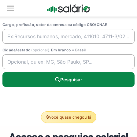
Cargo, profissão, setor da emresa ou código CBO/CNAE
Cidade/estado
(opcional)
. Em branco = Brasil
Pesquisar
🔒
Você quase chegou lá