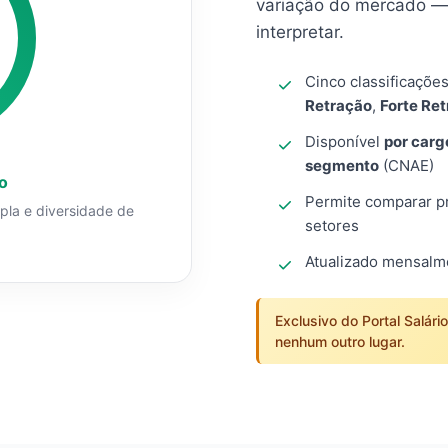
variação do mercado — 
interpretar.
Cinco classificaçõe
Retração
,
Forte Re
Disponível
por carg
segmento
(CNAE)
o
Permite comparar pro
mpla e diversidade de
setores
Atualizado mensal
Exclusivo do Portal Salári
nenhum outro lugar.