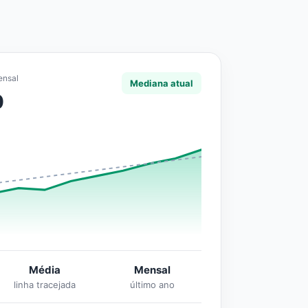
ensal
Mediana atual
0
Média
Mensal
linha tracejada
último ano