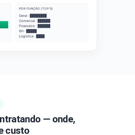
POR FUNÇÃO (TOP 5)
Geral · ████████
Comercial · ██████
Financeiro · ██████
RH · █████
Logística · ████
ntratando — onde,
e custo