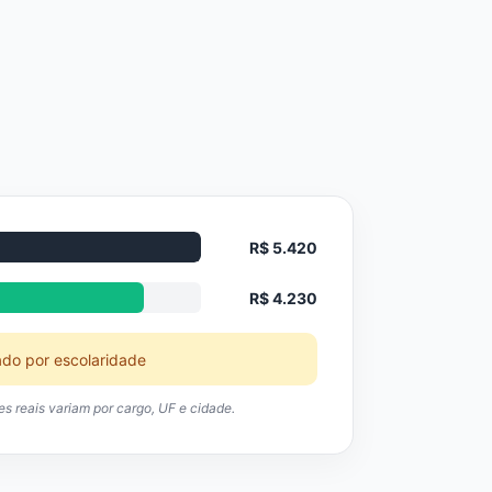
R$ 5.420
R$ 4.230
ado por escolaridade
res reais variam por cargo, UF e cidade.