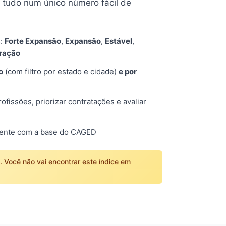
tudo num único número fácil de
s:
Forte Expansão
,
Expansão
,
Estável
,
tração
o
(com filtro por estado e cidade)
e por
fissões, priorizar contratações e avaliar
mente com a base do CAGED
o. Você não vai encontrar este índice em