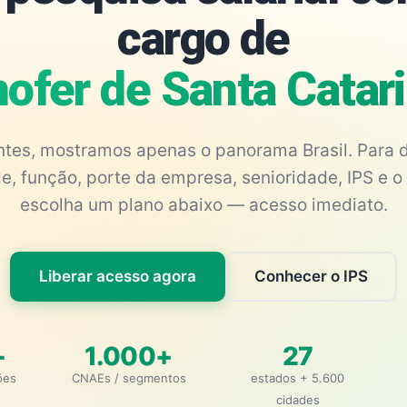
cargo de
ofer de Santa Catar
antes, mostramos apenas o panorama Brasil. Para d
e, função, porte da empresa, senioridade, IPS e o 
escolha um plano abaixo — acesso imediato.
Liberar acesso agora
Conhecer o IPS
+
1.000+
27
ões
CNAEs / segmentos
estados + 5.600
cidades