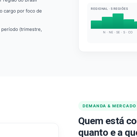
REGIONAL · 5 REGIÕES
do cargo por foco de
e período (trimestre,
N · NE · SE · S · CO
DEMANDA & MERCADO
Quem está co
quanto e a qu