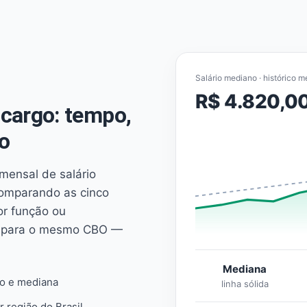
Salário mediano · histórico m
R$ 4.820,0
cargo: tempo,
o
mensal de salário
comparando as cinco
or função ou
es para o mesmo CBO —
Mediana
io e mediana
linha sólida
r região do Brasil