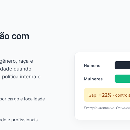
não com
 gênero, raça e
Homens
ridade quando
 política interna e
Mulheres
−22%
Gap:
· control
or cargo e localidade
Exemplo ilustrativo. Os valo
ade e profissionais