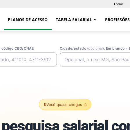
Entrar
PLANOS DE ACESSO
TABELA SALARIAL
PROFISSÕES
ou código CBO/CNAE
Cidade/estado
(opcional)
. Em branco = 
🔒
Você quase chegou lá
pesquisa salarial c