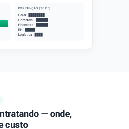
POR FUNÇÃO (TOP 5)
Geral · ████████
Comercial · ██████
Financeiro · ██████
RH · █████
Logística · ████
ntratando — onde,
e custo