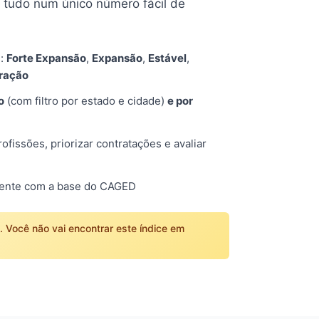
tudo num único número fácil de
s:
Forte Expansão
,
Expansão
,
Estável
,
tração
o
(com filtro por estado e cidade)
e por
fissões, priorizar contratações e avaliar
mente com a base do CAGED
o. Você não vai encontrar este índice em