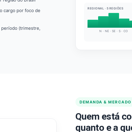
REGIONAL · 5 REGIÕES
do cargo por foco de
e período (trimestre,
N · NE · SE · S · CO
DEMANDA & MERCADO
Quem está co
quanto e a qu