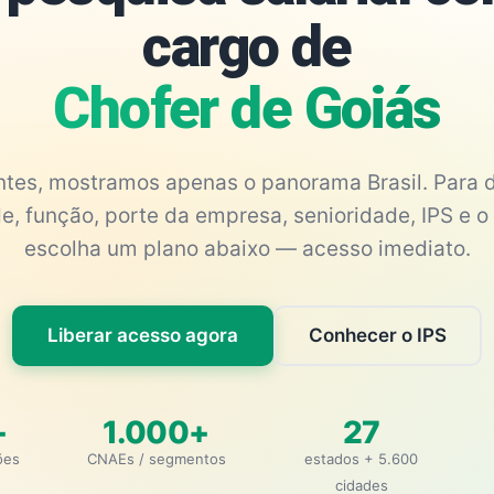
cargo de
Chofer de Goiás
antes, mostramos apenas o panorama Brasil. Para d
e, função, porte da empresa, senioridade, IPS e o 
escolha um plano abaixo — acesso imediato.
Liberar acesso agora
Conhecer o IPS
+
1.000+
27
ões
CNAEs / segmentos
estados + 5.600
cidades