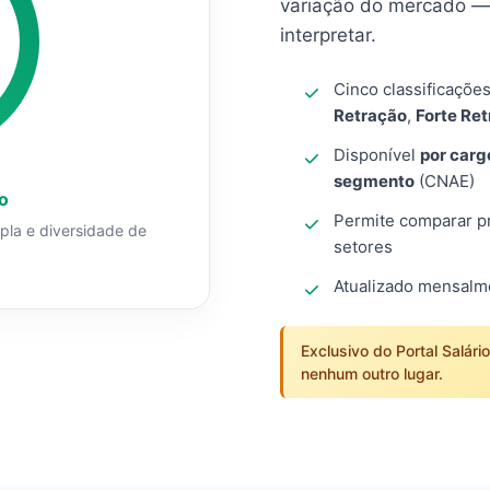
variação do mercado — 
interpretar.
Cinco classificaçõe
Retração
,
Forte Re
Disponível
por carg
segmento
(CNAE)
o
Permite comparar pro
mpla e diversidade de
setores
Atualizado mensal
Exclusivo do Portal Salári
nenhum outro lugar.