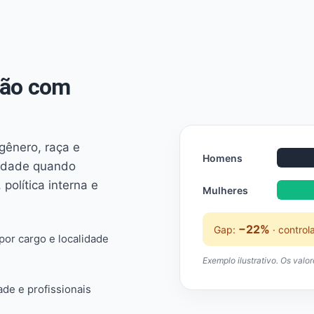
não com
 gênero, raça e
Homens
ridade quando
 política interna e
Mulheres
−22%
Gap:
· control
or cargo e localidade
Exemplo ilustrativo. Os valo
ade e profissionais