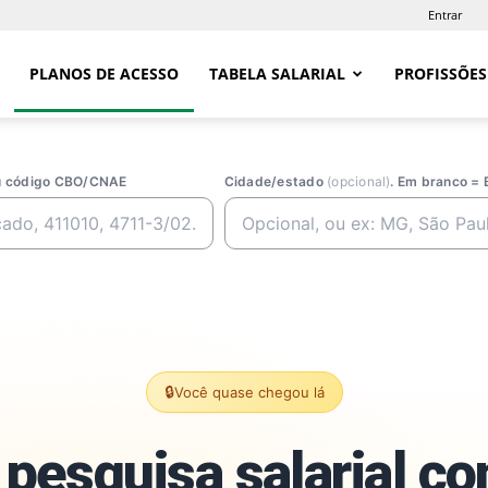
Entrar
PLANOS DE ACESSO
TABELA SALARIAL
PROFISSÕES
ou código CBO/CNAE
Cidade/estado
(opcional)
. Em branco = 
🔒
Você quase chegou lá
pesquisa salarial c