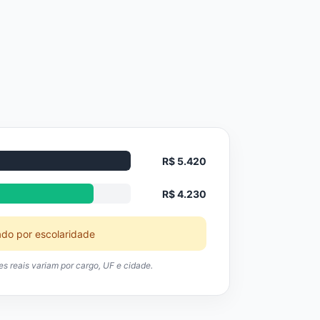
R$ 5.420
R$ 4.230
ado por escolaridade
res reais variam por cargo, UF e cidade.