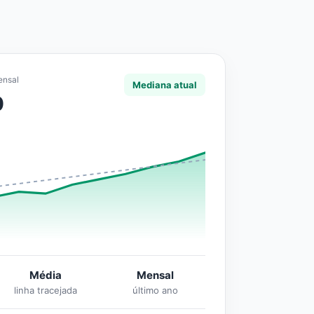
ensal
Mediana atual
0
Média
Mensal
linha tracejada
último ano