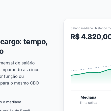
Salário mediano · histórico m
R$ 4.820,0
cargo: tempo,
o
mensal de salário
comparando as cinco
or função ou
es para o mesmo CBO —
Mediana
io e mediana
linha sólida
r região do Brasil