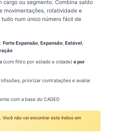
 cargo ou segmento. Combina saldo
e movimentações, rotatividade e
tudo num único número fácil de
s:
Forte Expansão
,
Expansão
,
Estável
,
tração
o
(com filtro por estado e cidade)
e por
fissões, priorizar contratações e avaliar
mente com a base do CAGED
o. Você não vai encontrar este índice em