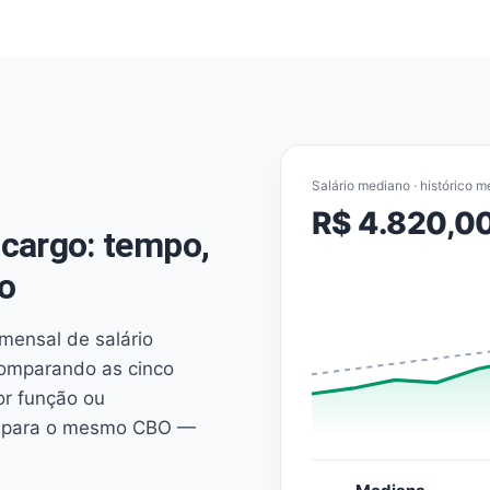
Salário mediano · histórico m
R$ 4.820,0
cargo: tempo,
o
mensal de salário
comparando as cinco
or função ou
es para o mesmo CBO —