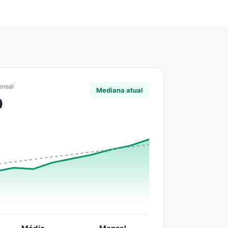
ensal
Mediana atual
0