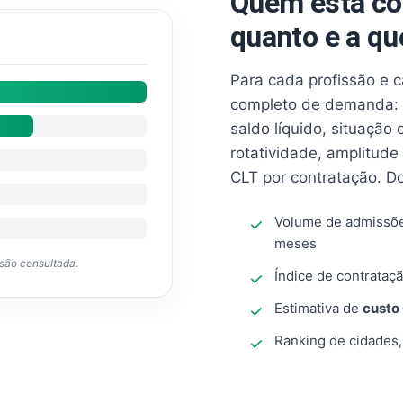
Quem está co
quanto e a qu
Para cada profissão e 
completo de demanda: 
saldo líquido, situação
rotatividade, amplitude
CLT por contratação. D
Volume de admissõ
meses
ssão consultada.
Índice de contrataçã
Estimativa de
custo
Ranking de cidades