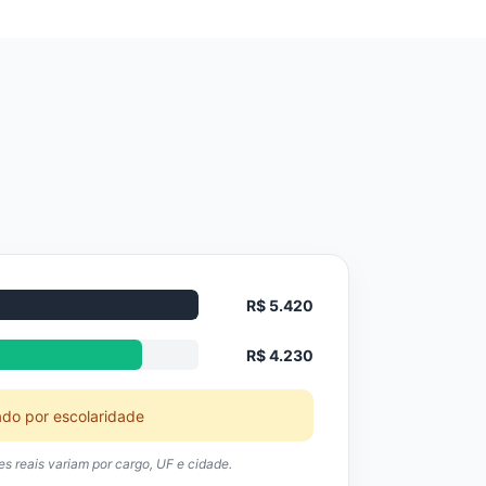
R$ 5.420
R$ 4.230
ado por escolaridade
res reais variam por cargo, UF e cidade.