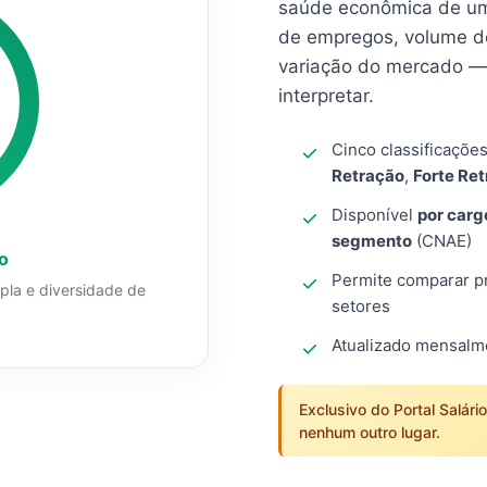
saúde econômica de um
de empregos, volume d
variação do mercado — 
interpretar.
Cinco classificaçõe
Retração
,
Forte Re
Disponível
por carg
segmento
(CNAE)
o
Permite comparar pro
mpla e diversidade de
setores
Atualizado mensal
Exclusivo do Portal Salári
nenhum outro lugar.