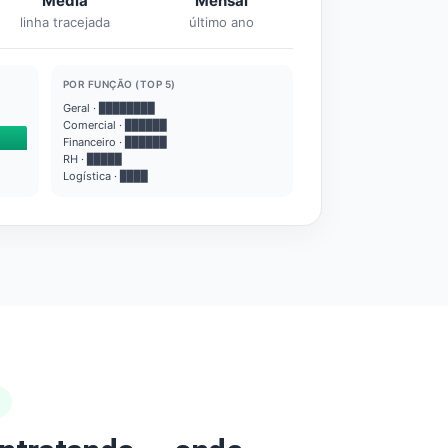
Média
Mensal
linha tracejada
último ano
POR FUNÇÃO (TOP 5)
Geral · ████████
Comercial · ██████
Financeiro · ██████
RH · █████
Logística · ████