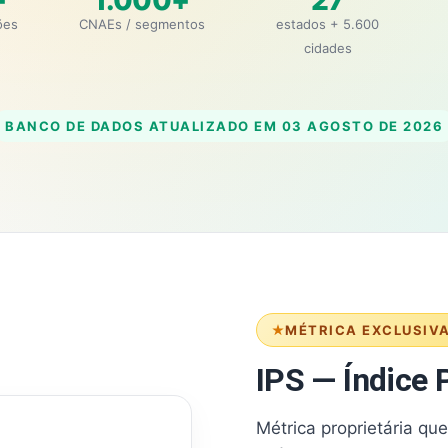
+
1.000+
27
ões
CNAEs / segmentos
estados + 5.600
cidades
BANCO DE DADOS ATUALIZADO EM
03 AGOSTO DE 2026
MÉTRICA EXCLUSIV
IPS — Índice P
Métrica proprietária qu