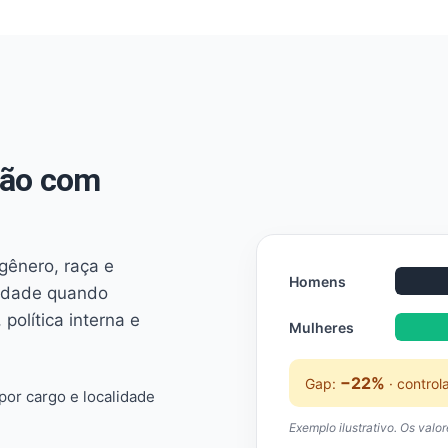
não com
 gênero, raça e
Homens
ridade quando
 política interna e
Mulheres
−22%
Gap:
· control
or cargo e localidade
Exemplo ilustrativo. Os valo