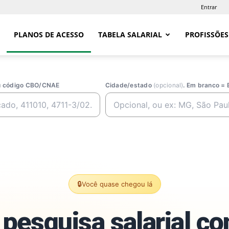
Entrar
PLANOS DE ACESSO
TABELA SALARIAL
PROFISSÕES
ou código CBO/CNAE
Cidade/estado
(opcional)
. Em branco = 
🔒
Você quase chegou lá
pesquisa salarial c