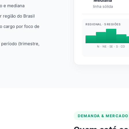
Mediana
io e mediana
linha sólida
r região do Brasil
REGIONAL · 5 REGIÕES
do cargo por foco de
e período (trimestre,
N · NE · SE · S · CO
DEMANDA & MERCADO