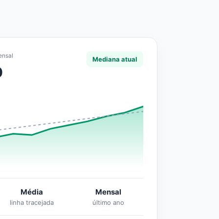
ensal
Mediana atual
0
Média
Mensal
linha tracejada
último ano