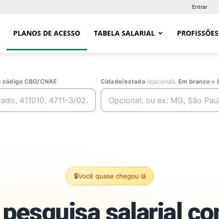
Entrar
PLANOS DE ACESSO
TABELA SALARIAL
PROFISSÕES
ou código CBO/CNAE
Cidade/estado
(opcional)
. Em branco = 
🔒
Você quase chegou lá
pesquisa salarial c