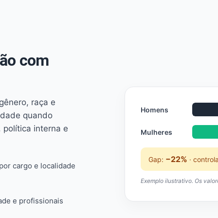
não com
 gênero, raça e
Homens
ridade quando
 política interna e
Mulheres
−22%
Gap:
· control
or cargo e localidade
Exemplo ilustrativo. Os valo
ade e profissionais