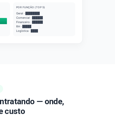
POR FUNÇÃO (TOP 5)
Geral · ████████
Comercial · ██████
Financeiro · ██████
RH · █████
Logística · ████
ntratando — onde,
e custo