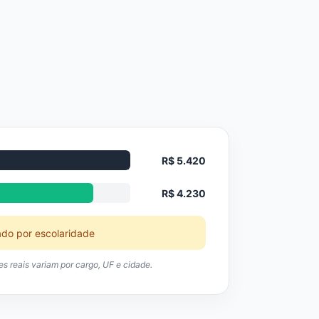
R$ 5.420
R$ 4.230
ado por escolaridade
res reais variam por cargo, UF e cidade.