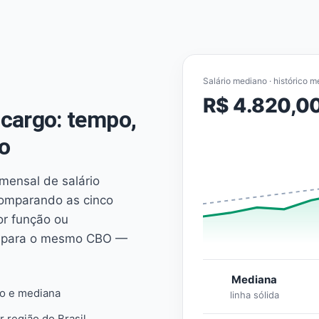
Salário mediano · histórico m
R$ 4.820,0
cargo: tempo,
o
mensal de salário
comparando as cinco
or função ou
es para o mesmo CBO —
Mediana
io e mediana
linha sólida
r região do Brasil