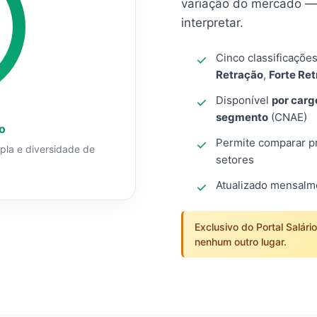
variação do mercado — 
interpretar.
Cinco classificaçõe
Retração
,
Forte Re
Disponível
por carg
segmento
(CNAE)
o
Permite comparar pro
mpla e diversidade de
setores
Atualizado mensal
Exclusivo do Portal Salári
nenhum outro lugar.