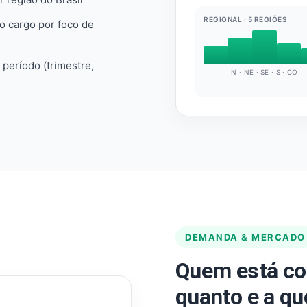
REGIONAL · 5 REGIÕES
do cargo por foco de
e período (trimestre,
N · NE · SE · S · CO
DEMANDA & MERCADO
Quem está co
quanto e a qu