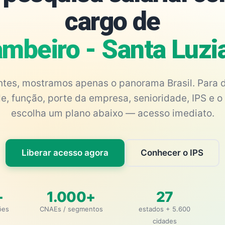
cargo de
mbeiro - Santa Luz
antes, mostramos apenas o panorama Brasil. Para d
e, função, porte da empresa, senioridade, IPS e o 
escolha um plano abaixo — acesso imediato.
Liberar acesso agora
Conhecer o IPS
+
1.000+
27
ões
CNAEs / segmentos
estados + 5.600
cidades