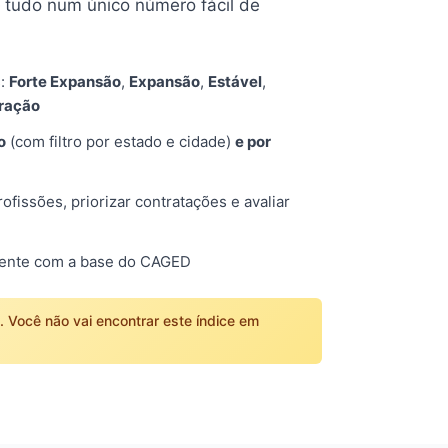
tudo num único número fácil de
s:
Forte Expansão
,
Expansão
,
Estável
,
tração
o
(com filtro por estado e cidade)
e por
fissões, priorizar contratações e avaliar
mente com a base do CAGED
o. Você não vai encontrar este índice em