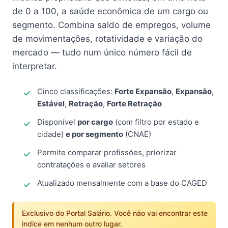
de 0 a 100, a saúde econômica de um cargo ou
segmento. Combina saldo de empregos, volume
de movimentações, rotatividade e variação do
mercado — tudo num único número fácil de
interpretar.
Cinco classificações:
Forte Expansão
,
Expansão
,
Estável
,
Retração
,
Forte Retração
Disponível
por cargo
(com filtro por estado e
cidade)
e por segmento
(CNAE)
Permite comparar profissões, priorizar
contratações e avaliar setores
Atualizado mensalmente com a base do CAGED
Exclusivo do Portal Salário. Você não vai encontrar este
índice em nenhum outro lugar.