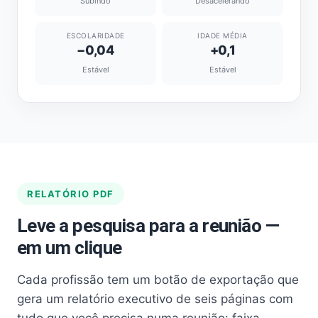
Subindo
Desacelerando
ESCOLARIDADE
IDADE MÉDIA
−0,04
+0,1
Estável
Estável
RELATÓRIO PDF
Leve a pesquisa para a reunião —
em um clique
Cada profissão tem um botão de exportação que
gera um relatório executivo de seis páginas com