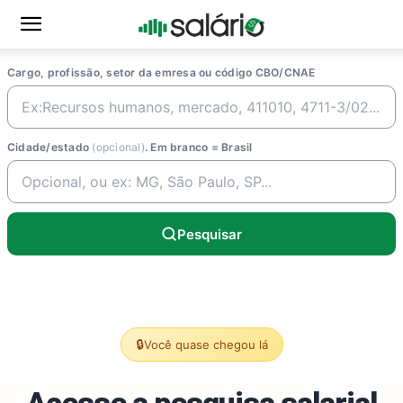
Cargo, profissão, setor da emresa ou código CBO/CNAE
Cidade/estado
(opcional)
. Em branco = Brasil
Pesquisar
🔒
Você quase chegou lá