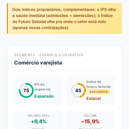
Dois índices proprietários, complementares: o IPS olha
a saúde imediata (admissões + demissões); o Índice
de Futuro Setorial olha pra onde o setor está indo
(apenas novas contratações).
SEGMENTO · EXEMPLO ILUSTRATIVO
Comércio varejista
Índice de
IPS do
Futuro Setorial
segmento
75
45
EXCLUSIVO
Expansão
Estável
SALÁRIO REAL
VOLUME
+6,4%
−15,9%