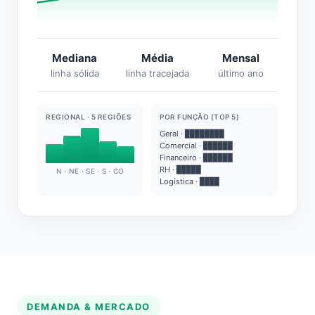
Mediana
Média
Mensal
linha sólida
linha tracejada
último ano
REGIONAL · 5 REGIÕES
POR FUNÇÃO (TOP 5)
Geral · ████████
Comercial · ██████
Financeiro · ██████
RH · █████
N · NE · SE · S · CO
Logística · ████
DEMANDA & MERCADO