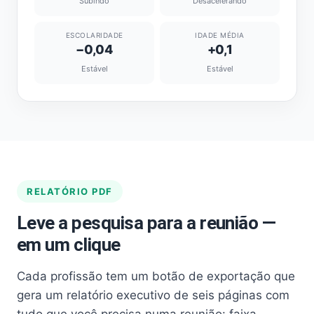
Subindo
Desacelerando
ESCOLARIDADE
IDADE MÉDIA
−0,04
+0,1
Estável
Estável
RELATÓRIO PDF
Leve a pesquisa para a reunião —
em um clique
Cada profissão tem um botão de exportação que
gera um relatório executivo de seis páginas com