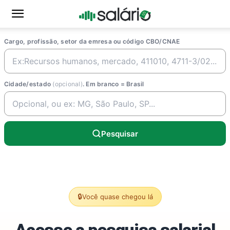
Cargo, profissão, setor da emresa ou código CBO/CNAE
Cidade/estado
(opcional)
. Em branco = Brasil
Pesquisar
🔒
Você quase chegou lá