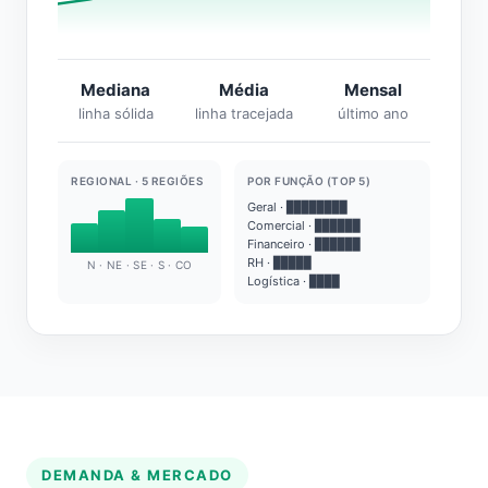
Mediana
Média
Mensal
linha sólida
linha tracejada
último ano
REGIONAL · 5 REGIÕES
POR FUNÇÃO (TOP 5)
Geral · ████████
Comercial · ██████
Financeiro · ██████
RH · █████
N · NE · SE · S · CO
Logística · ████
DEMANDA & MERCADO