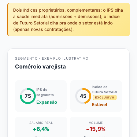
Dois índices proprietários, complementares: o IPS olha
a saúde imediata (admissões + demissões); o Índice
de Futuro Setorial olha pra onde o setor está indo
(apenas novas contratações).
SEGMENTO · EXEMPLO ILUSTRATIVO
Comércio varejista
Índice de
IPS do
Futuro Setorial
segmento
75
45
EXCLUSIVO
Expansão
Estável
SALÁRIO REAL
VOLUME
+6,4%
−15,9%