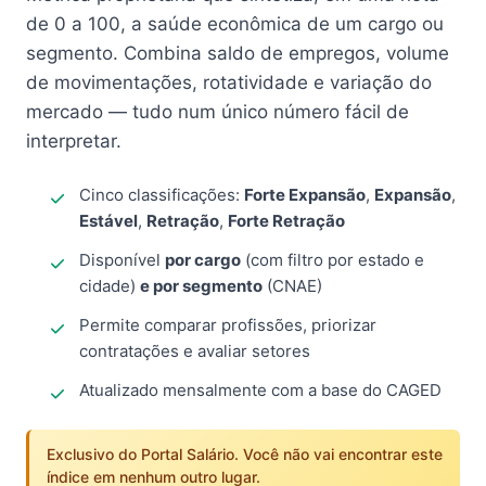
de 0 a 100, a saúde econômica de um cargo ou
segmento. Combina saldo de empregos, volume
de movimentações, rotatividade e variação do
mercado — tudo num único número fácil de
interpretar.
Cinco classificações:
Forte Expansão
,
Expansão
,
Estável
,
Retração
,
Forte Retração
Disponível
por cargo
(com filtro por estado e
cidade)
e por segmento
(CNAE)
Permite comparar profissões, priorizar
contratações e avaliar setores
Atualizado mensalmente com a base do CAGED
Exclusivo do Portal Salário. Você não vai encontrar este
índice em nenhum outro lugar.