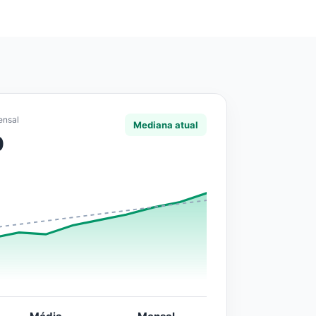
ensal
Mediana atual
0