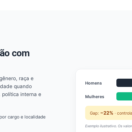
não com
 gênero, raça e
Homens
ridade quando
 política interna e
Mulheres
−22%
Gap:
· control
or cargo e localidade
Exemplo ilustrativo. Os valo