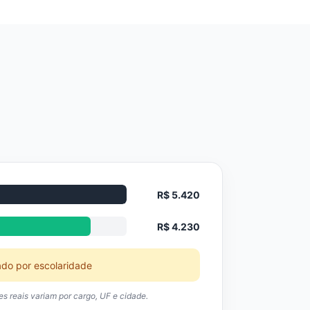
R$ 5.420
R$ 4.230
ado por escolaridade
res reais variam por cargo, UF e cidade.