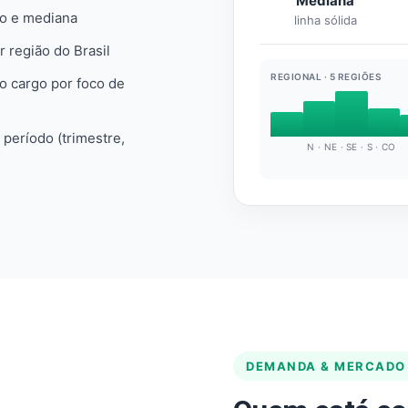
Mediana
io e mediana
linha sólida
r região do Brasil
REGIONAL · 5 REGIÕES
do cargo por foco de
e período (trimestre,
N · NE · SE · S · CO
DEMANDA & MERCADO