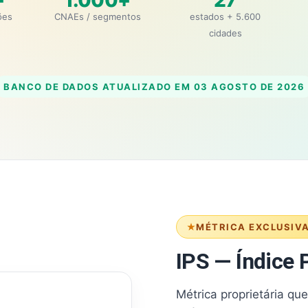
+
1.000+
27
ões
CNAEs / segmentos
estados + 5.600
cidades
BANCO DE DADOS ATUALIZADO EM
03 AGOSTO DE 2026
MÉTRICA EXCLUSIV
IPS — Índice P
Métrica proprietária qu