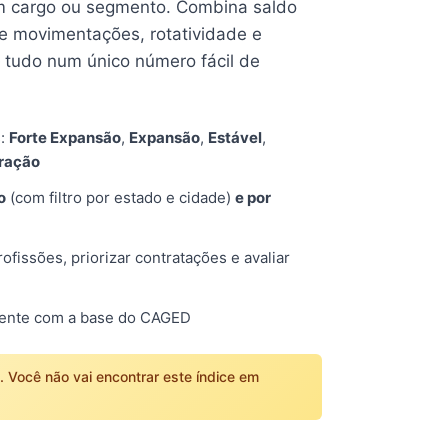
 cargo ou segmento. Combina saldo
e movimentações, rotatividade e
tudo num único número fácil de
s:
Forte Expansão
,
Expansão
,
Estável
,
tração
o
(com filtro por estado e cidade)
e por
fissões, priorizar contratações e avaliar
mente com a base do CAGED
o. Você não vai encontrar este índice em