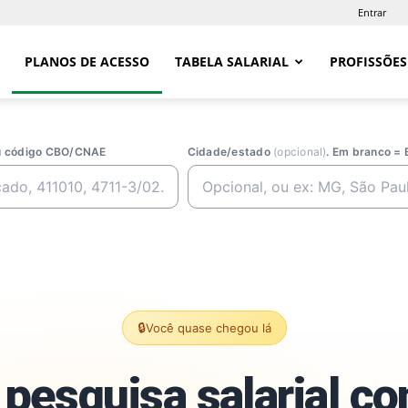
Entrar
PLANOS DE ACESSO
TABELA SALARIAL
PROFISSÕES
ou código CBO/CNAE
Cidade/estado
(opcional)
. Em branco = 
🔒
Você quase chegou lá
pesquisa salarial c