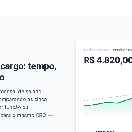
Salário mediano · histórico m
R$ 4.820,0
cargo: tempo,
o
mensal de salário
comparando as cinco
or função ou
es para o mesmo CBO —