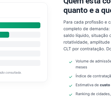
Quem está co
quanto e a qu
Para cada profissão e 
completo de demanda: 
saldo líquido, situação
rotatividade, amplitude
CLT por contratação. D
Volume de admissõ
meses
ssão consultada.
Índice de contrataçã
Estimativa de
custo
Ranking de cidades