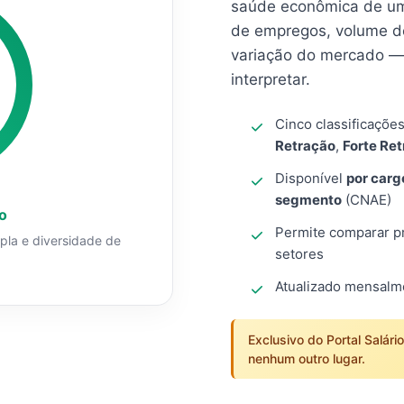
saúde econômica de um
de empregos, volume d
variação do mercado — 
interpretar.
Cinco classificaçõe
Retração
,
Forte Re
Disponível
por carg
segmento
(CNAE)
o
Permite comparar pro
mpla e diversidade de
setores
Atualizado mensal
Exclusivo do Portal Salári
nenhum outro lugar.