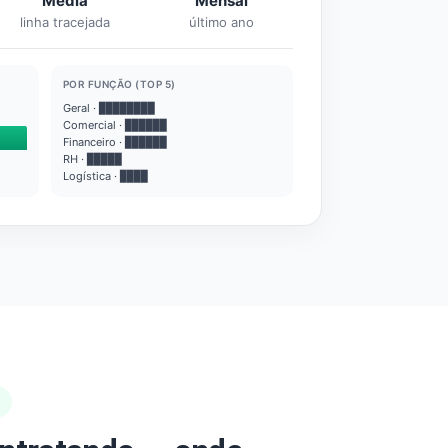
Média
Mensal
linha tracejada
último ano
POR FUNÇÃO (TOP 5)
Geral · ████████
Comercial · ██████
Financeiro · ██████
RH · █████
Logística · ████