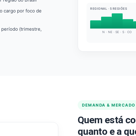
REGIONAL · 5 REGIÕES
do cargo por foco de
e período (trimestre,
N · NE · SE · S · CO
DEMANDA & MERCADO
Quem está co
quanto e a qu