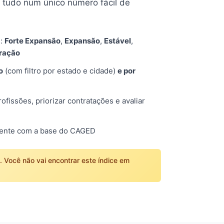
tudo num único número fácil de
s:
Forte Expansão
,
Expansão
,
Estável
,
tração
o
(com filtro por estado e cidade)
e por
fissões, priorizar contratações e avaliar
mente com a base do CAGED
o. Você não vai encontrar este índice em