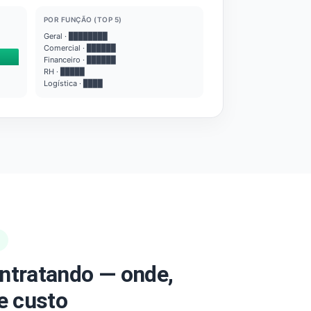
POR FUNÇÃO (TOP 5)
Geral · ████████
Comercial · ██████
Financeiro · ██████
RH · █████
Logística · ████
ntratando — onde,
e custo