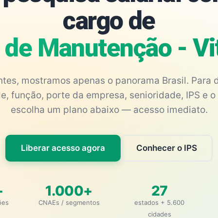
cargo de
e de Manutenção - Vi
antes, mostramos apenas o panorama Brasil. Para d
e, função, porte da empresa, senioridade, IPS e o 
escolha um plano abaixo — acesso imediato.
Liberar acesso agora
Conhecer o IPS
+
1.000+
27
ões
CNAEs / segmentos
estados + 5.600
cidades