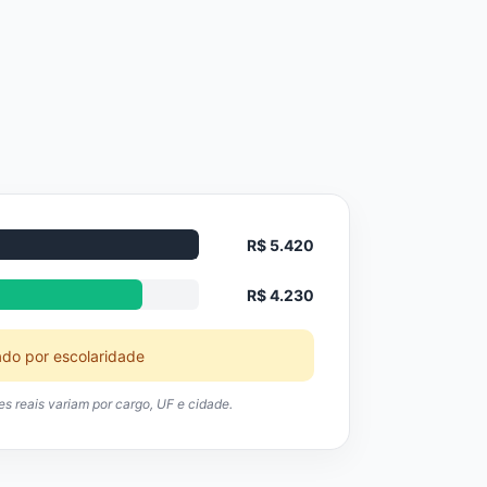
R$ 5.420
R$ 4.230
ado por escolaridade
res reais variam por cargo, UF e cidade.