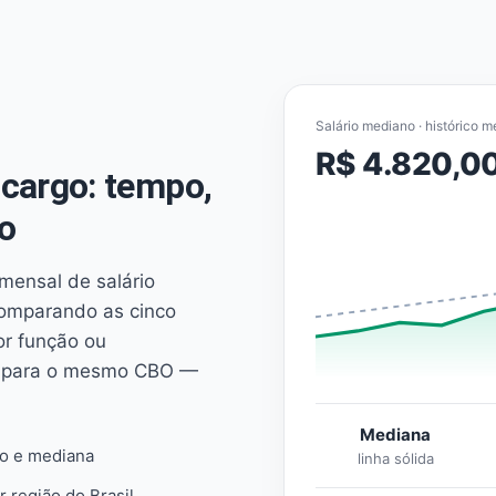
Salário mediano · histórico m
R$ 4.820,0
cargo: tempo,
o
mensal de salário
comparando as cinco
or função ou
es para o mesmo CBO —
Mediana
io e mediana
linha sólida
r região do Brasil