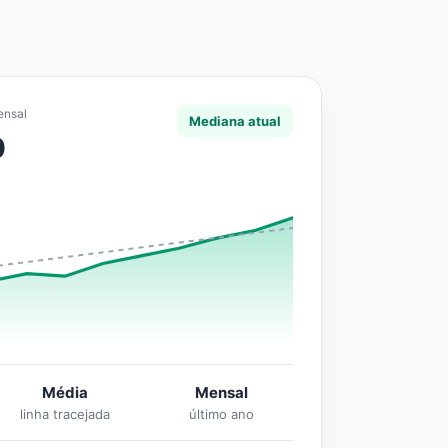
ensal
Mediana atual
0
Média
Mensal
linha tracejada
último ano