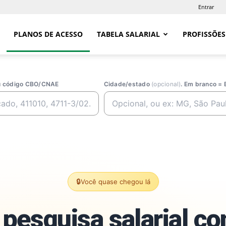
Entrar
PLANOS DE ACESSO
TABELA SALARIAL
PROFISSÕES
ou código CBO/CNAE
Cidade/estado
(opcional)
. Em branco = 
🔒
Você quase chegou lá
pesquisa salarial c