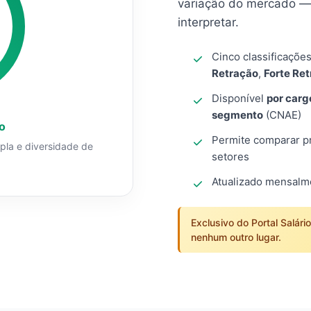
variação do mercado — 
interpretar.
Cinco classificaçõe
Retração
,
Forte Re
Disponível
por carg
segmento
(CNAE)
o
Permite comparar pro
mpla e diversidade de
setores
Atualizado mensal
Exclusivo do Portal Salári
nenhum outro lugar.