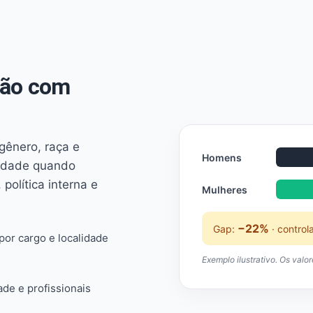
não com
 gênero, raça e
Homens
ridade quando
 política interna e
Mulheres
−22%
Gap:
· control
or cargo e localidade
Exemplo ilustrativo. Os valo
ade e profissionais