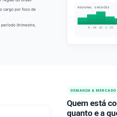
REGIONAL · 5 REGIÕES
do cargo por foco de
e período (trimestre,
N · NE · SE · S · CO
DEMANDA & MERCADO
Quem está co
quanto e a qu