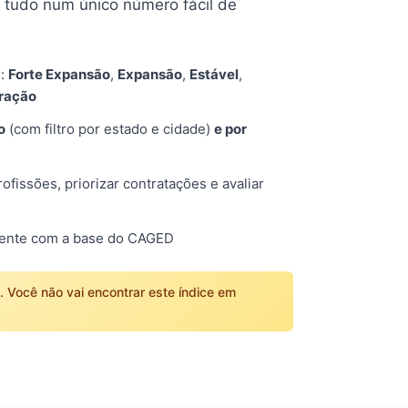
tudo num único número fácil de
s:
Forte Expansão
,
Expansão
,
Estável
,
tração
o
(com filtro por estado e cidade)
e por
fissões, priorizar contratações e avaliar
mente com a base do CAGED
o. Você não vai encontrar este índice em