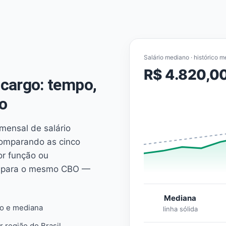
Salário mediano · histórico m
R$ 4.820,0
cargo: tempo,
o
mensal de salário
comparando as cinco
or função ou
es para o mesmo CBO —
Mediana
io e mediana
linha sólida
r região do Brasil