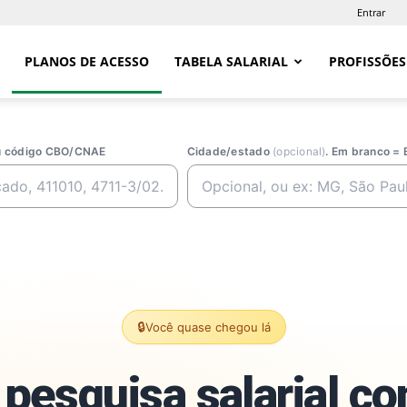
Entrar
PLANOS DE ACESSO
TABELA SALARIAL
PROFISSÕES
ou código CBO/CNAE
Cidade/estado
(opcional)
. Em branco = 
🔒
Você quase chegou lá
pesquisa salarial c