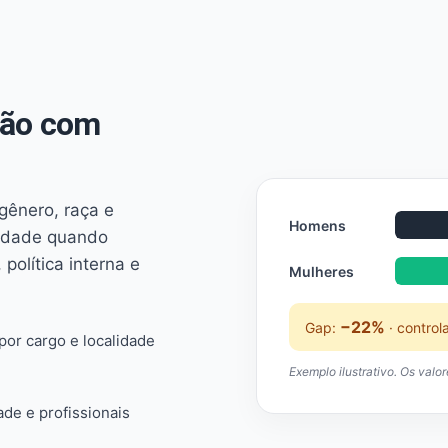
não com
 gênero, raça e
Homens
ridade quando
 política interna e
Mulheres
−22%
Gap:
· control
or cargo e localidade
Exemplo ilustrativo. Os valo
ade e profissionais