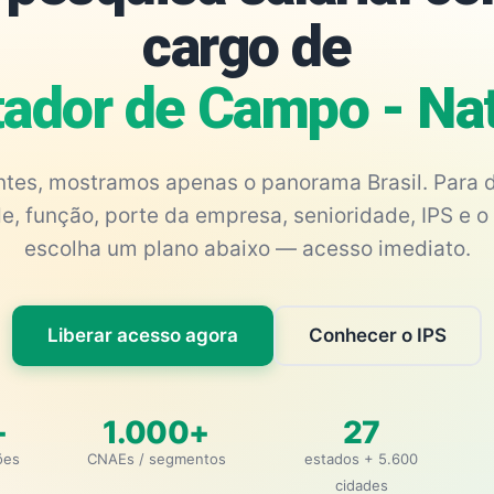
cargo de
ador de Campo - Na
antes, mostramos apenas o panorama Brasil. Para d
e, função, porte da empresa, senioridade, IPS e o 
escolha um plano abaixo — acesso imediato.
Liberar acesso agora
Conhecer o IPS
+
1.000+
27
ões
CNAEs / segmentos
estados + 5.600
cidades