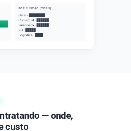
POR FUNÇÃO (TOP 5)
Geral · ████████
Comercial · ██████
Financeiro · ██████
RH · █████
Logística · ████
ntratando — onde,
e custo