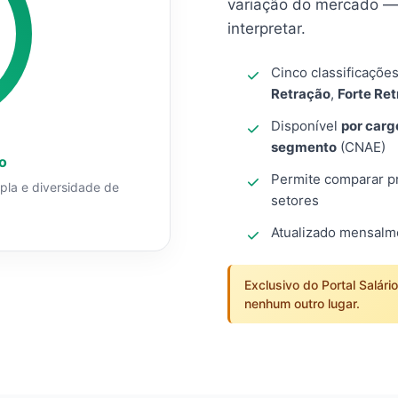
variação do mercado — 
interpretar.
Cinco classificaçõe
Retração
,
Forte Re
Disponível
por carg
segmento
(CNAE)
o
Permite comparar pro
mpla e diversidade de
setores
Atualizado mensal
Exclusivo do Portal Salári
nenhum outro lugar.