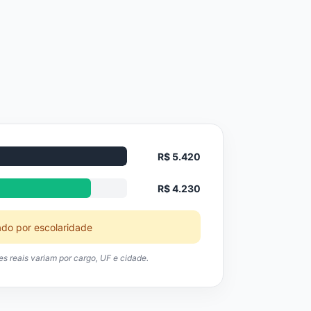
R$ 5.420
R$ 4.230
ado por escolaridade
res reais variam por cargo, UF e cidade.