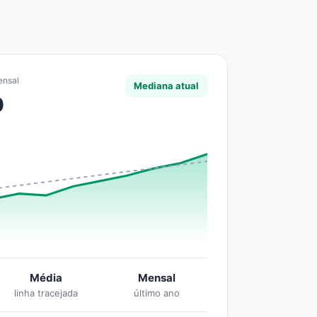
ensal
Mediana atual
0
Média
Mensal
linha tracejada
último ano