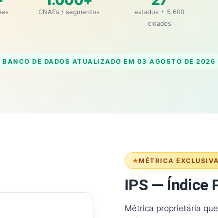
+
1.000+
27
ões
CNAEs / segmentos
estados + 5.600
cidades
BANCO DE DADOS ATUALIZADO EM
03 AGOSTO DE 2026
MÉTRICA EXCLUSIV
IPS — Índice P
Métrica proprietária qu