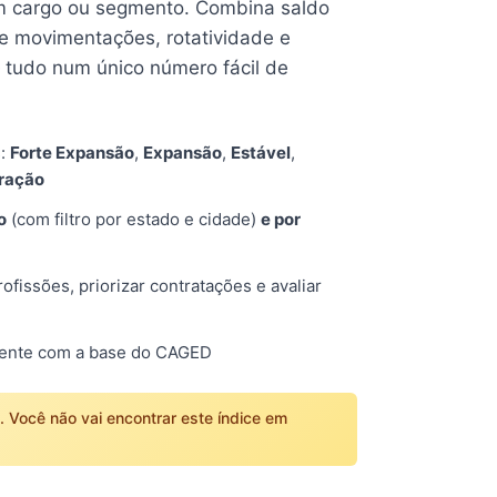
 cargo ou segmento. Combina saldo
e movimentações, rotatividade e
tudo num único número fácil de
s:
Forte Expansão
,
Expansão
,
Estável
,
tração
o
(com filtro por estado e cidade)
e por
fissões, priorizar contratações e avaliar
mente com a base do CAGED
o. Você não vai encontrar este índice em