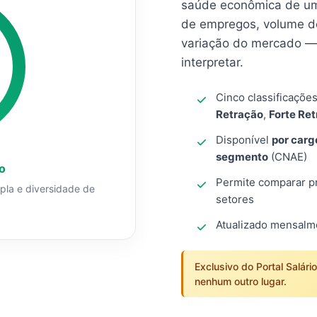
saúde econômica de um
de empregos, volume d
variação do mercado — 
interpretar.
Cinco classificaçõe
Retração
,
Forte Re
Disponível
por carg
segmento
(CNAE)
o
Permite comparar pro
mpla e diversidade de
setores
Atualizado mensal
Exclusivo do Portal Salári
nenhum outro lugar.