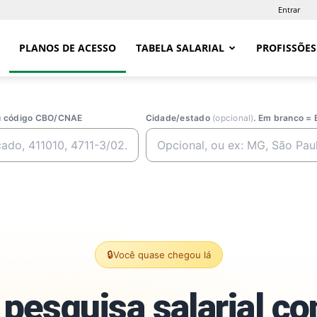
Entrar
PLANOS DE ACESSO
TABELA SALARIAL
PROFISSÕES
ou código CBO/CNAE
Cidade/estado
(opcional)
. Em branco = 
🔒
Você quase chegou lá
pesquisa salarial c