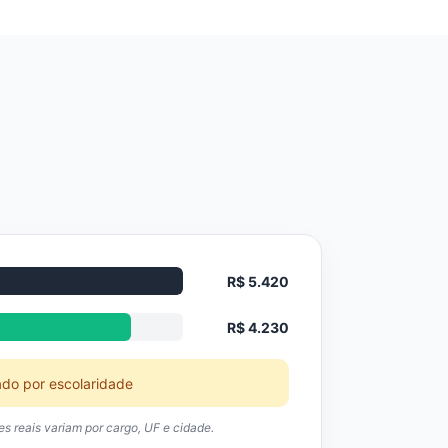
R$ 5.420
R$ 4.230
ado por escolaridade
res reais variam por cargo, UF e cidade.