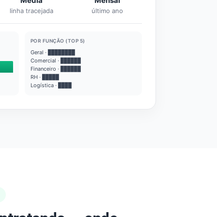
Média
Mensal
linha tracejada
último ano
POR FUNÇÃO (TOP 5)
Geral · ████████
Comercial · ██████
Financeiro · ██████
RH · █████
Logística · ████