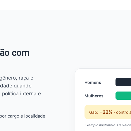
não com
 gênero, raça e
Homens
ridade quando
 política interna e
Mulheres
−22%
Gap:
· control
or cargo e localidade
Exemplo ilustrativo. Os valo