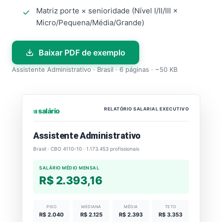
Matriz porte × senioridade (Nível I/II/III ×
Micro/Pequena/Média/Grande)
Baixar PDF de exemplo
Assistente Administrativo · Brasil · 6 páginas · ~50 KB
RELATÓRIO SALARIAL EXECUTIVO
⏐⏐⏐ salário
Assistente Administrativo
Brasil · CBO 4110-10 · 1.173.453 profissionais
SALÁRIO MÉDIO MENSAL
R$ 2.393,16
PISO
MEDIANA
MÉDIA
TETO
R$ 2.040
R$ 2.125
R$ 2.393
R$ 3.353