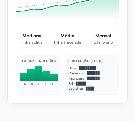
Mediana
Média
Mensal
linha sólida
linha tracejada
último ano
REGIONAL · 5 REGIÕES
POR FUNÇÃO (TOP 5)
Geral · ████████
Comercial · ██████
Financeiro · ██████
RH · █████
N · NE · SE · S · CO
Logística · ████