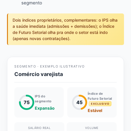
segmento
Dois índices proprietários, complementares: o IPS olha
a saúde imediata (admissões + demissões); o Índice
de Futuro Setorial olha pra onde o setor está indo
(apenas novas contratações).
SEGMENTO · EXEMPLO ILUSTRATIVO
Comércio varejista
Índice de
IPS do
Futuro Setorial
segmento
75
45
EXCLUSIVO
Expansão
Estável
SALÁRIO REAL
VOLUME