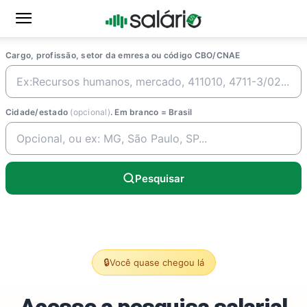
Cargo, profissão, setor da emresa ou código CBO/CNAE
Cidade/estado
(opcional)
. Em branco = Brasil
Pesquisar
🔒
Você quase chegou lá