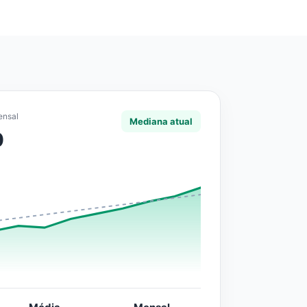
ensal
Mediana atual
0