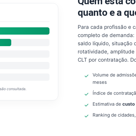
Quem está co
quanto e a qu
Para cada profissão e 
completo de demanda: 
saldo líquido, situação
rotatividade, amplitude
CLT por contratação. D
Volume de admissõ
meses
ssão consultada.
Índice de contrataçã
Estimativa de
custo
Ranking de cidades