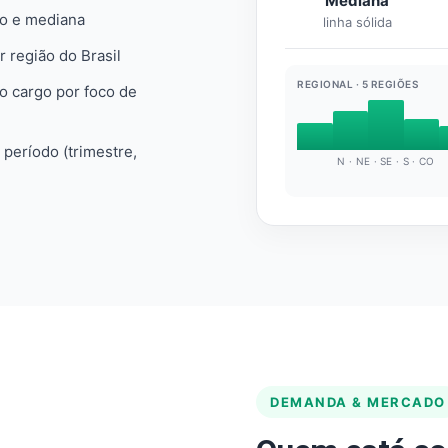
Mediana
io e mediana
linha sólida
r região do Brasil
REGIONAL · 5 REGIÕES
do cargo por foco de
e período (trimestre,
N · NE · SE · S · CO
DEMANDA & MERCADO