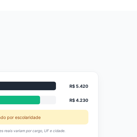
R$ 5.420
R$ 4.230
ado por escolaridade
res reais variam por cargo, UF e cidade.