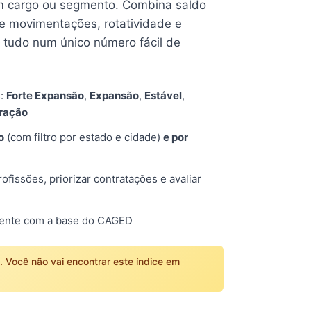
 cargo ou segmento. Combina saldo
e movimentações, rotatividade e
tudo num único número fácil de
s:
Forte Expansão
,
Expansão
,
Estável
,
tração
o
(com filtro por estado e cidade)
e por
fissões, priorizar contratações e avaliar
mente com a base do CAGED
o. Você não vai encontrar este índice em