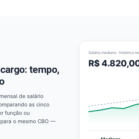
Salário mediano · histórico m
R$ 4.820,0
cargo: tempo,
o
mensal de salário
comparando as cinco
or função ou
es para o mesmo CBO —