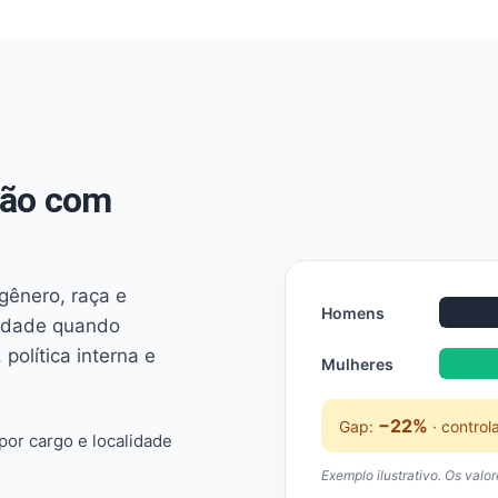
não com
 gênero, raça e
Homens
ridade quando
 política interna e
Mulheres
−22%
Gap:
· control
or cargo e localidade
Exemplo ilustrativo. Os valo