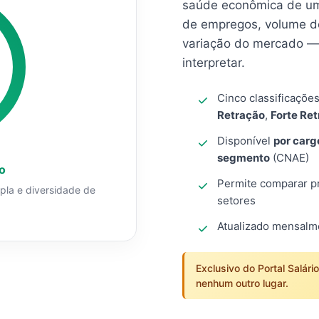
saúde econômica de um
de empregos, volume d
variação do mercado — 
interpretar.
Cinco classificaçõe
Retração
,
Forte Re
Disponível
por carg
segmento
(CNAE)
o
Permite comparar pro
mpla e diversidade de
setores
Atualizado mensal
Exclusivo do Portal Salári
nenhum outro lugar.