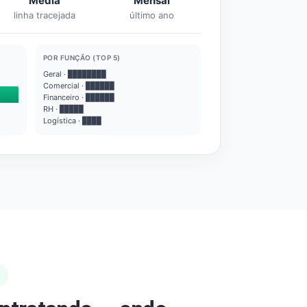
Média
Mensal
linha tracejada
último ano
POR FUNÇÃO (TOP 5)
Geral · ████████
Comercial · ██████
Financeiro · ██████
RH · █████
Logística · ████