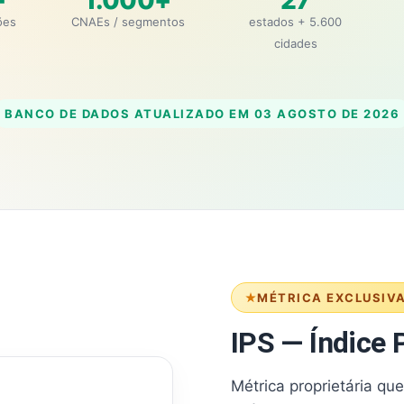
+
1.000+
27
ões
CNAEs / segmentos
estados + 5.600
cidades
BANCO DE DADOS ATUALIZADO EM
03 AGOSTO DE 2026
MÉTRICA EXCLUSIV
IPS — Índice P
Métrica proprietária qu