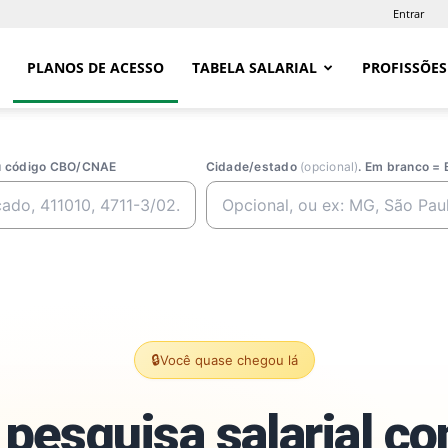
Entrar
PLANOS DE ACESSO
TABELA SALARIAL
PROFISSÕES
ou código CBO/CNAE
Cidade/estado
(opcional)
. Em branco = 
🔒
Você quase chegou lá
pesquisa salarial c