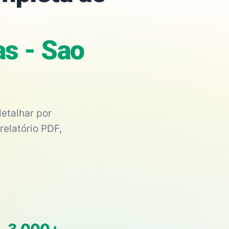
s - Sao
etalhar por
relatório PDF,