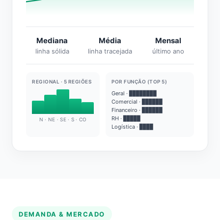
Mediana
Média
Mensal
linha sólida
linha tracejada
último ano
REGIONAL · 5 REGIÕES
POR FUNÇÃO (TOP 5)
Geral · ████████
Comercial · ██████
Financeiro · ██████
RH · █████
N · NE · SE · S · CO
Logística · ████
DEMANDA & MERCADO