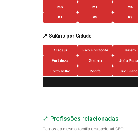
MA
MT
MS
RJ
RN
RS
📍 Salário por Cidade
Aracaju
Belo Horizonte
Belém
Fortaleza
Goiânia
João Pess
Porto Velho
Recife
Rio Branc
🔗 Profissões relacionadas
Cargos da mesma família ocupacional CBO