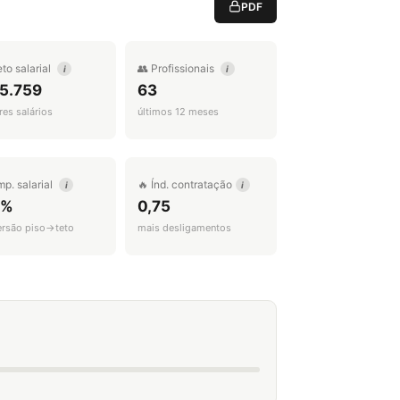
PDF
eto salarial
👥 Profissionais
i
i
 5.759
63
es salários
últimos 12 meses
mp. salarial
🔥 Índ. contratação
i
i
3%
0,75
ersão piso→teto
mais desligamentos