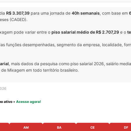
dia
R$ 3.307,39
para uma jornada de
40h semanais
, com base em
6
meses (CAGED).
xagem pode variar entre o
piso salarial médio de R$ 2.707,29
e o
t
 das funções desempenhadas, segmento da empresa, localidade, form
arial
, mais dados da pesquisa como piso salarial 2026, salário media
e Mixagem em todo território brasileiro.
2026
o ativo
•
Acesse agora!
AM
BA
CE
DF