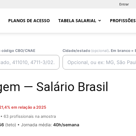
Entrar
PLANOS DE ACESSO
TABELA SALARIAL
PROFISSÕES
ou código CBO/CNAE
Cidade/estado
(opcional)
. Em branco = 
em — Salário Brasil
21,4% em relação a 2025
• 63 profissionais na amostra
56
(teto) • Jornada média:
40h/semana