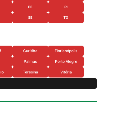
PE
PI
SE
TO
á
Curitiba
Florianópolis
Palmas
Porto Alegre
lo
Teresina
Vitória