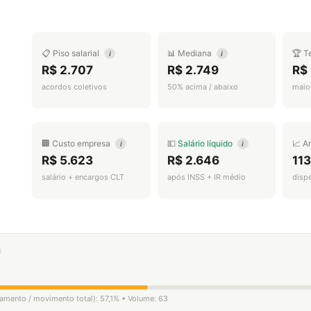
📋 Piso salarial
📊 Mediana
🏆 T
i
i
R$ 2.707
R$ 2.749
R$
acordos coletivos
50% acima / abaixo
maior
🏢 Custo empresa
💵
Salário líquido
📈 A
i
i
R$ 5.623
R$ 2.646
11
salário + encargos CLT
após INSS + IR médio
disp
igamento / movimento total): 57,1% • Volume: 63