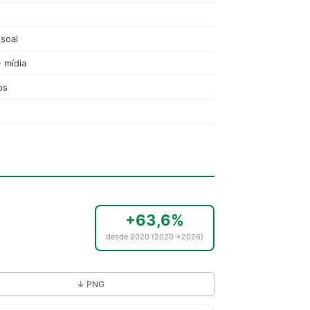
soal
- mídia
os
+63,6%
desde 2020 (2020→2026)
↓ PNG