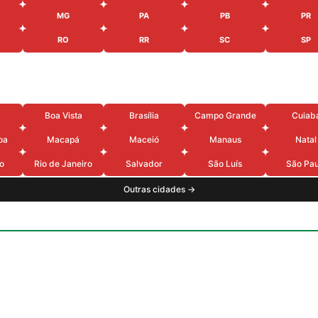
MG
PA
PB
PR
RO
RR
SC
SP
Boa Vista
Brasília
Campo Grande
Cuiab
oa
Macapá
Maceió
Manaus
Natal
o
Rio de Janeiro
Salvador
São Luís
São Pau
Outras cidades →