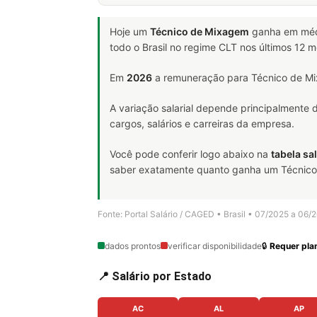
Hoje um
Técnico de Mixagem
ganha em mé
todo o Brasil no regime CLT nos últimos 12 
Em
2026
a remuneração para Técnico de Mi
A variação salarial depende principalmente
cargos, salários e carreiras da empresa.
Você pode conferir logo abaixo na
tabela sal
saber exatamente quanto ganha um Técnico d
Fonte: Portal Salário / CAGED • Brasil • 07/2025 a 06/
dados prontos
verificar disponibilidade
🔒
Requer plan
📍 Salário por Estado
AC
AL
AP