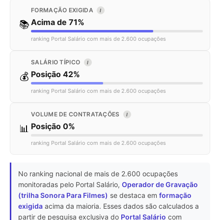
FORMAÇÃO EXIGIDA
I
Acima de 71%
📚
ranking Portal Salário com mais de 2.600 ocupações
SALÁRIO TÍPICO
I
Posição 42%
💰
ranking Portal Salário com mais de 2.600 ocupações
VOLUME DE CONTRATAÇÕES
I
Posição 0%
📊
ranking Portal Salário com mais de 2.600 ocupações
No ranking nacional de mais de 2.600 ocupações
monitoradas pelo Portal Salário,
Operador de Gravação
(trilha Sonora Para Filmes)
se destaca em
formação
exigida
acima da maioria. Esses dados são calculados a
partir de pesquisa exclusiva do
Portal Salário
com