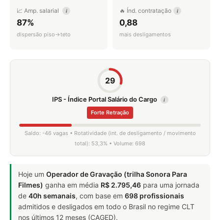
📈 Amp. salarial
🔥 Índ. contratação
i
i
87%
0,88
dispersão piso→teto
mais desligamentos
29
IPS - Índice Portal Salário do Cargo
i
Forte Retração
Saldo: -46 vagas • Rotatividade (int. de desligamento / movimento
total): 53,3% • Volume: 698
Hoje um
Operador de Gravação (trilha Sonora Para
Filmes)
ganha em média
R$ 2.795,46
para uma jornada
de
40h semanais
, com base em
698 profissionais
admitidos e desligados em todo o Brasil no regime CLT
nos últimos 12 meses (CAGED).