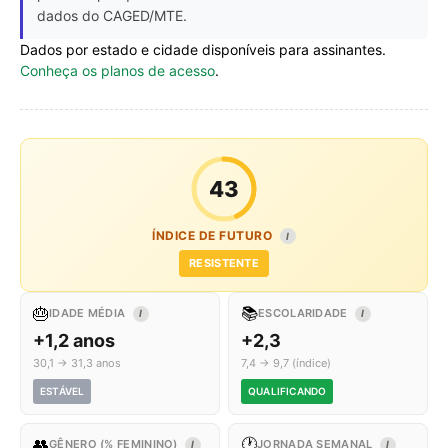
dados do CAGED/MTE.
Dados por estado e cidade disponíveis para assinantes.
Conheça os planos de acesso
.
43
ÍNDICE DE FUTURO
I
RESISTENTE
🎂
📚
IDADE MÉDIA
ESCOLARIDADE
I
I
+1,2 anos
+2,3
30,1 → 31,3 anos
7,4 → 9,7 (índice)
ESTÁVEL
QUALIFICANDO
👥
🕐
GÊNERO (% FEMININO)
JORNADA SEMANAL
I
I