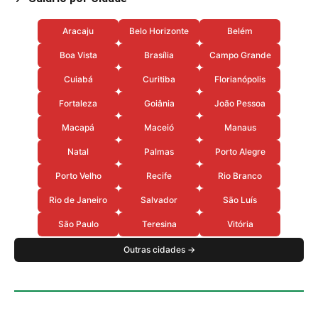
Aracaju
Belo Horizonte
Belém
Boa Vista
Brasília
Campo Grande
Cuiabá
Curitiba
Florianópolis
Fortaleza
Goiânia
João Pessoa
Macapá
Maceió
Manaus
Natal
Palmas
Porto Alegre
Porto Velho
Recife
Rio Branco
Rio de Janeiro
Salvador
São Luís
São Paulo
Teresina
Vitória
Outras cidades →