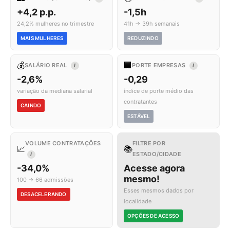
+4,2 p.p.
-1,5h
24,2% mulheres no trimestre
41h → 39h semanais
MAIS MULHERES
REDUZINDO
💰
🏢
SALÁRIO REAL
PORTE EMPRESAS
I
I
-2,6%
-0,29
variação da mediana salarial
índice de porte médio das
contratantes
CAINDO
ESTÁVEL
VOLUME CONTRATAÇÕES
FILTRE POR
📈
📚
ESTADO/CIDADE
I
-34,0%
Acesse agora
mesmo!
100 → 66 admissões
Esses mesmos dados por
DESACELERANDO
localidade
OPÇÕES DE ACESSO