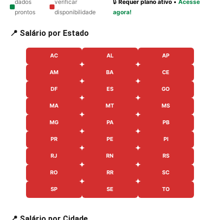
dados
verificar
🔒
Requer plano ativo
•
Acesse
prontos
disponibilidade
agora!
📍 Salário por Estado
AC
AL
AP
AM
BA
CE
DF
ES
GO
MA
MT
MS
MG
PA
PB
PR
PE
PI
RJ
RN
RS
RO
RR
SC
SP
SE
TO
📍 Salário por Cidade