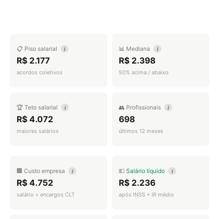
📋 Piso salarial
📊 Mediana
i
i
R$ 2.177
R$ 2.398
acordos coletivos
50% acima / abaixo
🏆 Teto salarial
👥 Profissionais
i
i
R$ 4.072
698
maiores salários
últimos 12 meses
🏢 Custo empresa
💵
Salário líquido
i
i
R$ 4.752
R$ 2.236
salário + encargos CLT
após INSS + IR médio