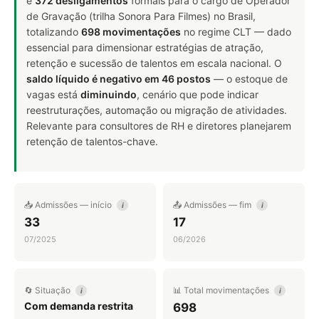
e
372 desligamentos
formais para o cargo de Operador
de Gravação (trilha Sonora Para Filmes) no Brasil,
totalizando
698 movimentações
no regime CLT — dado
essencial para dimensionar estratégias de atração,
retenção e sucessão de talentos em escala nacional. O
saldo líquido é negativo em 46 postos
— o estoque de
vagas está
diminuindo
, cenário que pode indicar
reestruturações, automação ou migração de atividades.
Relevante para consultores de RH e diretores planejarem
retenção de talentos-chave.
📥 Admissões — início
📤 Admissões — fim
i
i
33
17
07/2025
06/2026
🔄 Situação
📊 Total movimentações
i
i
Com demanda restrita
698