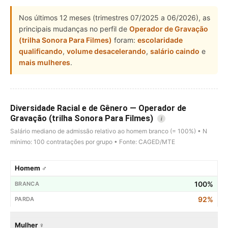
Nos últimos 12 meses (trimestres 07/2025 a 06/2026), as
principais mudanças no perfil de
Operador de Gravação
(trilha Sonora Para Filmes)
foram:
escolaridade
qualificando
,
volume desacelerando
,
salário caindo
e
mais mulheres
.
Diversidade Racial e de Gênero — Operador de
Gravação (trilha Sonora Para Filmes)
i
Salário mediano de admissão relativo ao homem branco (= 100%) • N
mínimo: 100 contratações por grupo • Fonte: CAGED/MTE
Homem ♂
100%
92%
Mulher ♀