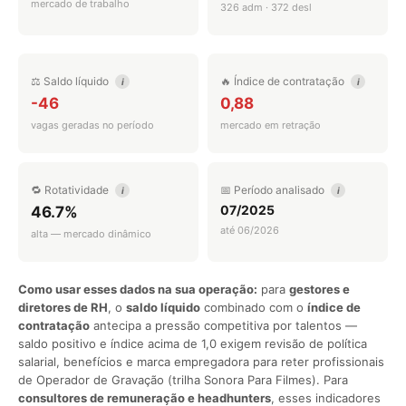
mercado de trabalho
326 adm · 372 desl
⚖️ Saldo líquido
🔥 Índice de contratação
i
i
-46
0,88
vagas geradas no período
mercado em retração
🔁 Rotatividade
📅 Período analisado
i
i
07/2025
46.7%
até 06/2026
alta — mercado dinâmico
Como usar esses dados na sua operação:
para
gestores e
diretores de RH
, o
saldo líquido
combinado com o
índice de
contratação
antecipa a pressão competitiva por talentos —
saldo positivo e índice acima de 1,0 exigem revisão de política
salarial, benefícios e marca empregadora para reter profissionais
de Operador de Gravação (trilha Sonora Para Filmes). Para
consultores de remuneração e headhunters
, esses indicadores