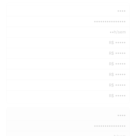
••••
•••••••••••••••
••h/sem
R$ •••••
R$ •••••
R$ •••••
R$ •••••
R$ •••••
R$ •••••
••••
•••••••••••••••