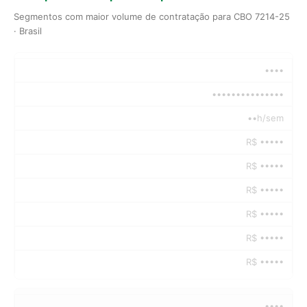
Segmentos com maior volume de contratação para CBO 7214-25
· Brasil
••••
•••••••••••••••
••h/sem
R$ •••••
R$ •••••
R$ •••••
R$ •••••
R$ •••••
R$ •••••
••••