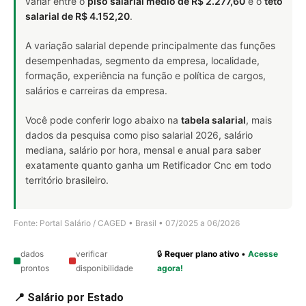
variar entre o
piso salarial médio de R$ 2.277,60
e o
teto
salarial de R$ 4.152,20
.
A variação salarial depende principalmente das funções
desempenhadas, segmento da empresa, localidade,
formação, experiência na função e política de cargos,
salários e carreiras da empresa.
Você pode conferir logo abaixo na
tabela salarial
, mais
dados da pesquisa como piso salarial 2026, salário
mediana, salário por hora, mensal e anual para saber
exatamente quanto ganha um Retificador Cnc em todo
território brasileiro.
Fonte: Portal Salário / CAGED • Brasil • 07/2025 a 06/2026
dados
verificar
🔒
Requer plano ativo
•
Acesse
prontos
disponibilidade
agora!
📍 Salário por Estado