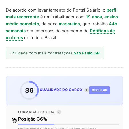
De acordo com levantamento do Portal Salário, o
perfil
mais recorrente
é um trabalhador com
19 anos
,
ensino
médio completo
, do sexo
masculino
, que trabalha
44h
semanais
em empresas do segmento de
Retíficas de
motores
de todo o Brasil.
Cidade com mais contratações:
São Paulo, SP
36
QUALIDADE DO CARGO
REGULAR
I
FORMAÇÃO EXIGIDA
I
Posição 36%
📚
ranking Portal Salário com mais de 2.600 ocupações