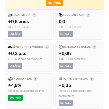
ESTÁVEL
🎂
📚
IDADE MÉDIA
ESCOLARIDADE
I
I
+0,5 anos
0,0
31,2 → 31,7 anos
6,8 → 6,8 (índice)
ESTÁVEL
ESTÁVEL
👥
🕐
GÊNERO (% FEMININO)
JORNADA SEMANAL
I
I
+0,2 p.p.
+0,0h
2,1% mulheres no trimestre
44h → 44h semanais
ESTÁVEL
ESTÁVEL
💰
🏢
SALÁRIO REAL
PORTE EMPRESAS
I
I
+4,8%
+0,35
variação da mediana salarial
índice de porte médio das
contratantes
SUBINDO
ESTÁVEL