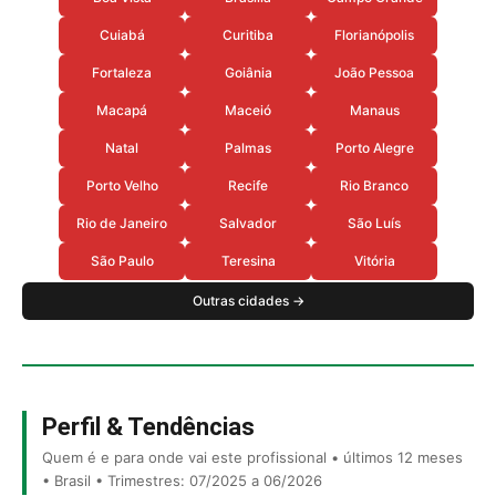
Cuiabá
Curitiba
Florianópolis
Fortaleza
Goiânia
João Pessoa
Macapá
Maceió
Manaus
Natal
Palmas
Porto Alegre
Porto Velho
Recife
Rio Branco
Rio de Janeiro
Salvador
São Luís
São Paulo
Teresina
Vitória
Outras cidades →
Perfil & Tendências
Quem é e para onde vai este profissional • últimos 12 meses
• Brasil • Trimestres: 07/2025 a 06/2026