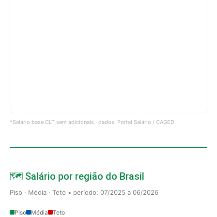
*Salário base CLT sem adicionais · dados: Portal Salário / CAGED
🗺️ Salário por região do Brasil
Piso · Média · Teto • período: 07/2025 a 06/2026
Piso
Média
Teto