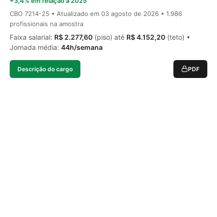
+3,4% em relação a 2025
CBO 7214-25 • Atualizado em
03 agosto de 2026
• 1.986
profissionais na amostra
Faixa salarial:
R$ 2.277,60
(piso) até
R$ 4.152,20
(teto) •
Jornada média:
44h/semana
Descrição do cargo
PDF