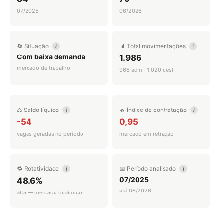
07/2025
06/2026
🔄 Situação
📊 Total movimentações
i
i
Com baixa demanda
1.986
mercado de trabalho
966 adm · 1.020 desl
⚖️ Saldo líquido
🔥 Índice de contratação
i
i
-54
0,95
vagas geradas no período
mercado em retração
🔁 Rotatividade
📅 Período analisado
i
i
07/2025
48.6%
até 06/2026
alta — mercado dinâmico