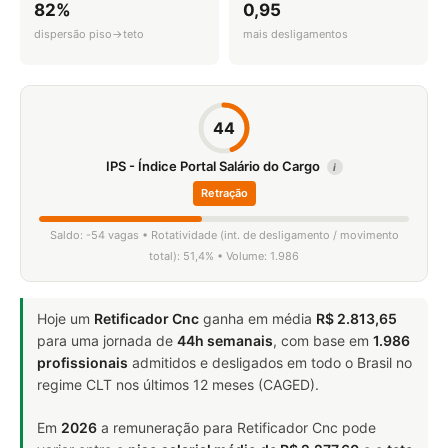
82%
0,95
dispersão piso→teto
mais desligamentos
44
IPS - Índice Portal Salário do Cargo
i
Retração
Saldo: -54 vagas • Rotatividade (int. de desligamento / movimento
total): 51,4% • Volume: 1.986
Hoje um
Retificador Cnc
ganha em média
R$ 2.813,65
para uma jornada de
44h semanais
, com base em
1.986
profissionais
admitidos e desligados em todo o Brasil no
regime CLT nos últimos 12 meses (CAGED).
Em
2026
a remuneração para Retificador Cnc pode