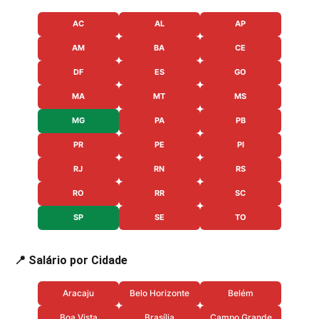
AC
AL
AP
AM
BA
CE
DF
ES
GO
MA
MT
MS
MG
PA
PB
PR
PE
PI
RJ
RN
RS
RO
RR
SC
SP
SE
TO
📍 Salário por Cidade
Aracaju
Belo Horizonte
Belém
Boa Vista
Brasília
Campo Grande