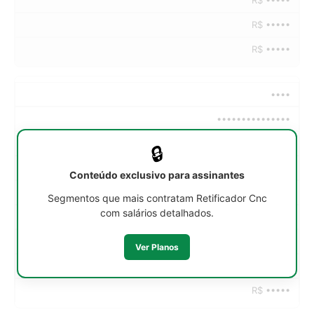
R$ •••••
R$ •••••
••••
•••••••••••••••
••h/sem
🔒
R$ •••••
Conteúdo exclusivo para assinantes
R$ •••••
Segmentos que mais contratam Retificador Cnc
com salários detalhados.
R$ •••••
R$ •••••
Ver Planos
R$ •••••
R$ •••••