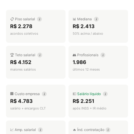
📋 Piso salarial
📊 Mediana
i
i
R$ 2.278
R$ 2.413
acordos coletivos
50% acima / abaixo
🏆 Teto salarial
👥 Profissionais
i
i
R$ 4.152
1.986
maiores salários
últimos 12 meses
🏢 Custo empresa
💵
Salário líquido
i
i
R$ 4.783
R$ 2.251
salário + encargos CLT
após INSS + IR médio
📈 Amp. salarial
🔥 Índ. contratação
i
i