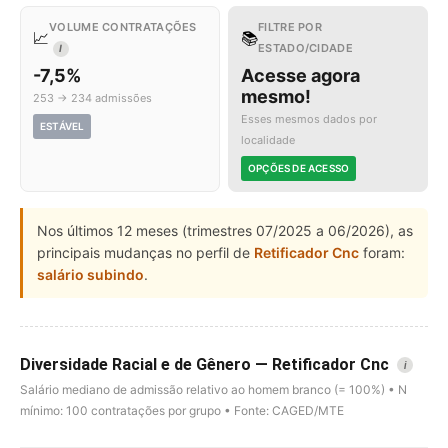
VOLUME CONTRATAÇÕES
FILTRE POR
📈
📚
ESTADO/CIDADE
I
-7,5%
Acesse agora
mesmo!
253 → 234 admissões
Esses mesmos dados por
ESTÁVEL
localidade
OPÇÕES DE ACESSO
Nos últimos 12 meses (trimestres 07/2025 a 06/2026), as
principais mudanças no perfil de
Retificador Cnc
foram:
salário subindo
.
Diversidade Racial e de Gênero — Retificador Cnc
i
Salário mediano de admissão relativo ao homem branco (= 100%) • N
mínimo: 100 contratações por grupo • Fonte: CAGED/MTE