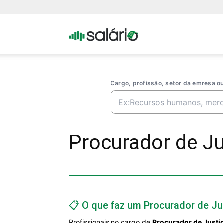
Portal
Salario
Cargo, profissão, setor da emresa 
Procurador de Jus
📋 O que faz um Procurador de Jus
Profissionais no cargo de
Procurador de Justiç