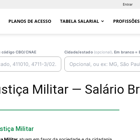
Entrar
PLANOS DE ACESSO
TABELA SALARIAL
PROFISSÕES
ou código CBO/CNAE
Cidade/estado
(opcional)
. Em branco = 
tiça Militar — Salário Br
tiça Militar
a Militar
atuam em favor da sociedade e da cidadania,