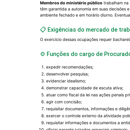
Membros do ministério público
trabalham na 
têm garantida a autonomia em suas decisões e
ambiente fechado e em horário diurno. Eventua
📋 Exigências do mercado de traba
O exercício dessas ocupações requer bacharela
⚙️ Funções do cargo de Procurador
expedir recomendações;
desenvolver pesquisa;
evidenciar idealismo;
demonstrar capacidade de escuta ativa;
atuar como fiscal da lei nas ações penais pr
agir com concisão;
requisitar documentos, informações e diligê
exercer o controle externo da atividade polic
requisitar informações e documentos a enti
oficiar perante juizados especiais criminais;