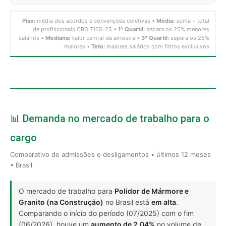
Piso:
média dos acordos e convenções coletivas •
Média:
soma ÷ total
de profissionais CBO 7165-25 •
1º Quartil:
separa os 25% menores
salários •
Mediana:
valor central da amostra •
3º Quartil:
separa os 25%
maiores •
Teto:
maiores salários com filtros exclusivos
📊 Demanda no mercado de trabalho para o
cargo
Comparativo de admissões e desligamentos • últimos 12 meses
• Brasil
O mercado de trabalho para
Polidor de Mármore e
Granito (na Construção)
no Brasil está
em alta
.
Comparando o início do período (07/2025) com o fim
(06/2026), houve um
aumento de 2.04%
no volume de