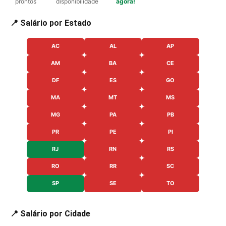
prontos
disponibilidade
agora!
📍 Salário por Estado
AC
AL
AP
AM
BA
CE
DF
ES
GO
MA
MT
MS
MG
PA
PB
PR
PE
PI
RJ
RN
RS
RO
RR
SC
SP
SE
TO
📍 Salário por Cidade