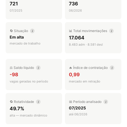
721
736
07/2025
06/2026
🔄 Situação
📊 Total movimentações
i
i
Em alta
17.064
mercado de trabalho
8.483 adm · 8.581 desl
⚖️ Saldo líquido
🔥 Índice de contratação
i
i
-98
0,99
vagas geradas no período
mercado em retração
🔁 Rotatividade
📅 Período analisado
i
i
07/2025
49.7%
até 06/2026
alta — mercado dinâmico