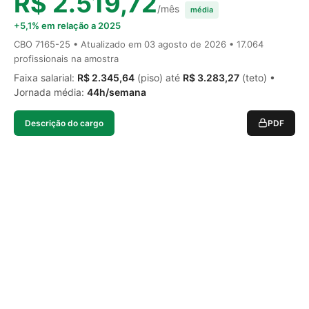
R$ 2.519,72
/mês
média
+5,1% em relação a 2025
CBO 7165-25 • Atualizado em
03 agosto de 2026
• 17.064
profissionais na amostra
Faixa salarial:
R$ 2.345,64
(piso) até
R$ 3.283,27
(teto) •
Jornada média:
44h/semana
Descrição do cargo
PDF