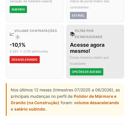
variação da mediana salarial
índice de porte médio das
contratantes
SUBINDO
ESTÁVEL
VOLUME CONTRATAÇÕES
FILTRE POR
📈
📚
ESTADO/CIDADE
I
-10,1%
Acesse agora
mesmo!
2.347 → 2.110 admissões
Esses mesmos dados por
DESACELERANDO
localidade
OPÇÕES DE ACESSO
Nos últimos 12 meses (trimestres 07/2025 a 06/2026), as
principais mudanças no perfil de
Polidor de Mármore e
Granito (na Construção)
foram:
volume desacelerando
e
salário subindo
.