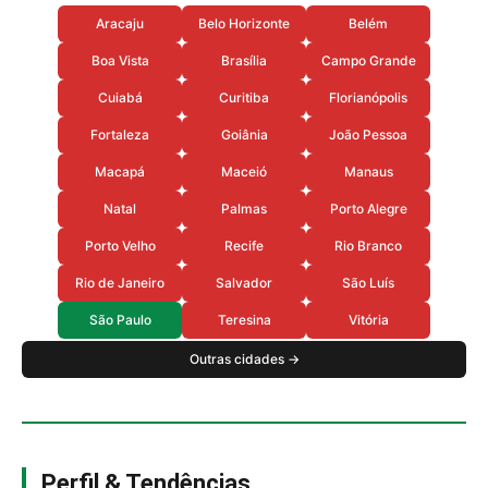
Aracaju
Belo Horizonte
Belém
Boa Vista
Brasília
Campo Grande
Cuiabá
Curitiba
Florianópolis
Fortaleza
Goiânia
João Pessoa
Macapá
Maceió
Manaus
Natal
Palmas
Porto Alegre
Porto Velho
Recife
Rio Branco
Rio de Janeiro
Salvador
São Luís
São Paulo
Teresina
Vitória
Outras cidades →
Perfil & Tendências