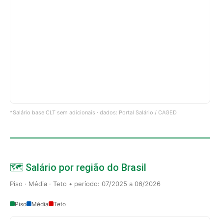
*Salário base CLT sem adicionais · dados: Portal Salário / CAGED
🗺️ Salário por região do Brasil
Piso · Média · Teto • período: 07/2025 a 06/2026
Piso
Média
Teto