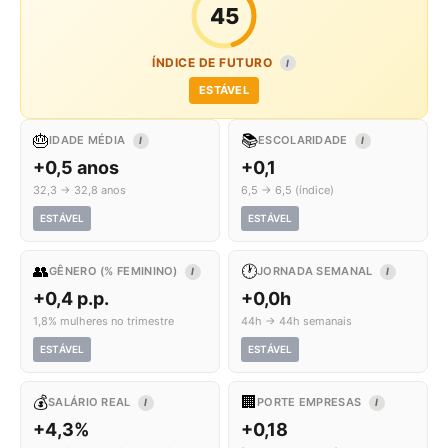
45
ÍNDICE DE FUTURO
I
ESTÁVEL
🎂
📚
IDADE MÉDIA
ESCOLARIDADE
I
I
+0,5 anos
+0,1
32,3 → 32,8 anos
6,5 → 6,5 (índice)
ESTÁVEL
ESTÁVEL
👥
🕐
GÊNERO (% FEMININO)
JORNADA SEMANAL
I
I
+0,4 p.p.
+0,0h
1,8% mulheres no trimestre
44h → 44h semanais
ESTÁVEL
ESTÁVEL
💰
🏢
SALÁRIO REAL
PORTE EMPRESAS
I
I
+4,3%
+0,18