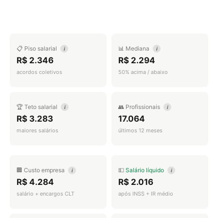
📋 Piso salarial
📊 Mediana
i
i
R$ 2.346
R$ 2.294
acordos coletivos
50% acima / abaixo
🏆 Teto salarial
👥 Profissionais
i
i
R$ 3.283
17.064
maiores salários
últimos 12 meses
🏢 Custo empresa
💵
Salário líquido
i
i
R$ 4.284
R$ 2.016
salário + encargos CLT
após INSS + IR médio