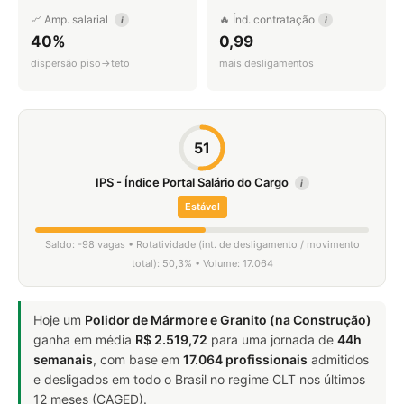
📈 Amp. salarial
🔥 Índ. contratação
i
i
40%
0,99
dispersão piso→teto
mais desligamentos
51
IPS - Índice Portal Salário do Cargo
i
Estável
Saldo: -98 vagas • Rotatividade (int. de desligamento / movimento
total): 50,3% • Volume: 17.064
Hoje um
Polidor de Mármore e Granito (na Construção)
ganha em média
R$ 2.519,72
para uma jornada de
44h
semanais
, com base em
17.064 profissionais
admitidos
e desligados em todo o Brasil no regime CLT nos últimos
12 meses (CAGED).