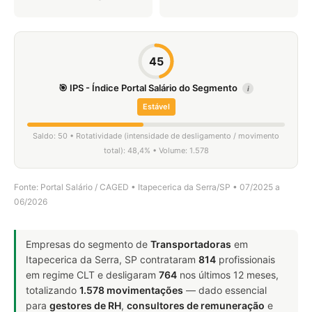
45
🎯 IPS - Índice Portal Salário do Segmento
i
Estável
Saldo: 50 • Rotatividade (intensidade de desligamento / movimento
total): 48,4% • Volume: 1.578
Fonte: Portal Salário / CAGED • Itapecerica da Serra/SP • 07/2025 a
06/2026
Empresas do segmento de
Transportadoras
em
Itapecerica da Serra, SP contrataram
814
profissionais
em regime CLT e desligaram
764
nos últimos 12 meses,
totalizando
1.578 movimentações
— dado essencial
para
gestores de RH
,
consultores de remuneração
e