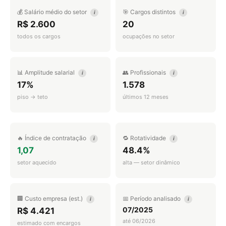
💰 Salário médio do setor
🎯 Cargos distintos
i
i
R$ 2.600
20
todos os cargos
ocupações no setor
📊 Amplitude salarial
👥 Profissionais
i
i
17%
1.578
piso → teto
últimos 12 meses
🔥 Índice de contratação
🔁 Rotatividade
i
i
1,07
48.4%
setor aquecido
alta — setor dinâmico
🏢 Custo empresa (est.)
📅 Período analisado
i
i
07/2025
R$ 4.421
até 06/2026
estimado com encargos