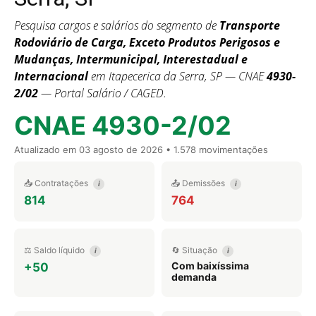
Pesquisa cargos e salários do segmento de
Transporte
Rodoviário de Carga, Exceto Produtos Perigosos e
Mudanças, Intermunicipal, Interestadual e
Internacional
em Itapecerica da Serra, SP — CNAE
4930-
2/02
— Portal Salário / CAGED.
CNAE 4930-2/02
Atualizado em
03 agosto de 2026
• 1.578 movimentações
📥 Contratações
📤 Demissões
i
i
814
764
⚖️ Saldo líquido
🔄 Situação
i
i
Com baixíssima
+50
demanda