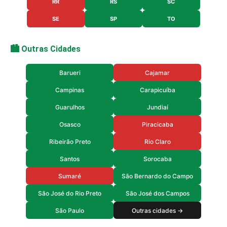
RR
RS
SC
SE
SP
TO
🏙️ Outras Cidades
Barueri
Cajamar
Campinas
Carapicuíba
Guarulhos
Jundiaí
Osasco
Piracicaba
Ribeirão Preto
Rio Claro
Santos
Sorocaba
Sumaré
São Bernardo do Campo
São José do Rio Preto
São José dos Campos
São Paulo
Outras cidades →