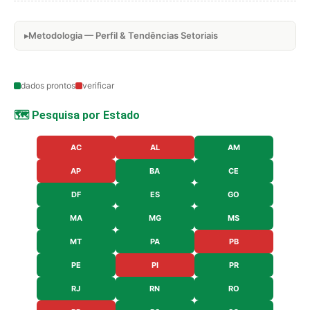
Metodologia — Perfil & Tendências Setoriais
dados prontos
verificar
🗺️ Pesquisa por Estado
AC
AL
AM
AP
BA
CE
DF
ES
GO
MA
MG
MS
MT
PA
PB
PE
PI
PR
RJ
RN
RO