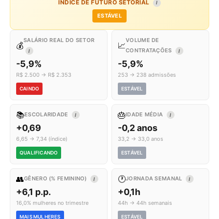
ÍNDICE DE FUTURO SETORIAL
I
ESTÁVEL
SALÁRIO REAL DO SETOR
VOLUME DE
💰
📈
CONTRATAÇÕES
I
I
-5,9%
-5,9%
R$ 2.500 → R$ 2.353
253 → 238 admissões
CAINDO
ESTÁVEL
📚
🎂
ESCOLARIDADE
IDADE MÉDIA
I
I
+0,69
-0,2 anos
6,65 → 7,34 (índice)
33,2 → 33,0 anos
QUALIFICANDO
ESTÁVEL
👥
🕐
GÊNERO (% FEMININO)
JORNADA SEMANAL
I
I
+6,1 p.p.
+0,1h
16,0% mulheres no trimestre
44h → 44h semanais
MAIS MULHERES
ESTÁVEL