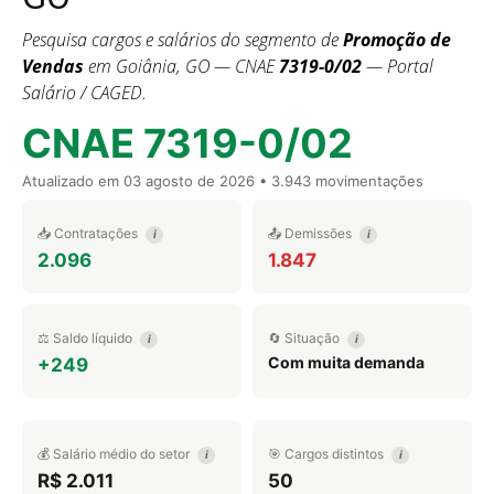
Pesquisa cargos e salários do segmento de
Promoção de
Vendas
em Goiânia, GO — CNAE
7319-0/02
— Portal
Salário / CAGED.
CNAE 7319-0/02
Atualizado em
03 agosto de 2026
• 3.943 movimentações
📥 Contratações
📤 Demissões
i
i
2.096
1.847
⚖️ Saldo líquido
🔄 Situação
i
i
Com muita demanda
+249
💰 Salário médio do setor
🎯 Cargos distintos
i
i
R$ 2.011
50