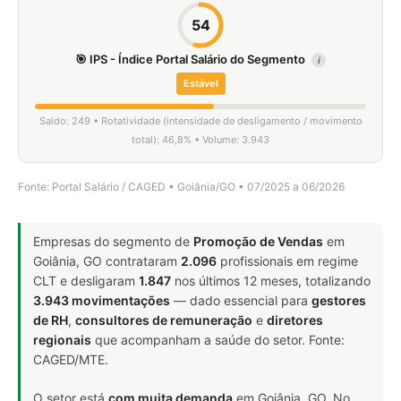
54
🎯 IPS - Índice Portal Salário do Segmento
i
Estável
Saldo: 249 • Rotatividade (intensidade de desligamento / movimento
total): 46,8% • Volume: 3.943
Fonte: Portal Salário / CAGED • Goiânia/GO • 07/2025 a 06/2026
Empresas do segmento de
Promoção de Vendas
em
Goiânia, GO contrataram
2.096
profissionais em regime
CLT e desligaram
1.847
nos últimos 12 meses, totalizando
3.943 movimentações
— dado essencial para
gestores
de RH
,
consultores de remuneração
e
diretores
regionais
que acompanham a saúde do setor. Fonte:
CAGED/MTE.
O setor está
com muita demanda
em Goiânia, GO. No