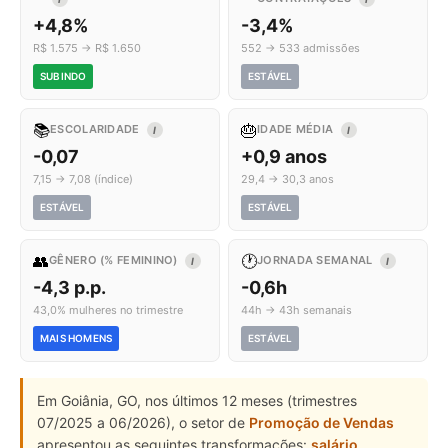
+4,8%
-3,4%
R$ 1.575 → R$ 1.650
552 → 533 admissões
SUBINDO
ESTÁVEL
📚
🎂
ESCOLARIDADE
IDADE MÉDIA
I
I
-0,07
+0,9 anos
7,15 → 7,08 (índice)
29,4 → 30,3 anos
ESTÁVEL
ESTÁVEL
👥
🕐
GÊNERO (% FEMININO)
JORNADA SEMANAL
I
I
-4,3 p.p.
-0,6h
43,0% mulheres no trimestre
44h → 43h semanais
MAIS HOMENS
ESTÁVEL
Em Goiânia, GO, nos últimos 12 meses (trimestres
07/2025 a 06/2026), o setor de
Promoção de Vendas
apresentou as seguintes transformações:
salário