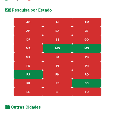
🗺️ Pesquisa por Estado
AC
AL
AM
AP
BA
CE
DF
ES
GO
MA
MG
MS
MT
PA
PB
PE
PI
PR
RJ
RN
RO
RR
RS
SC
SE
SP
TO
🏙️ Outras Cidades