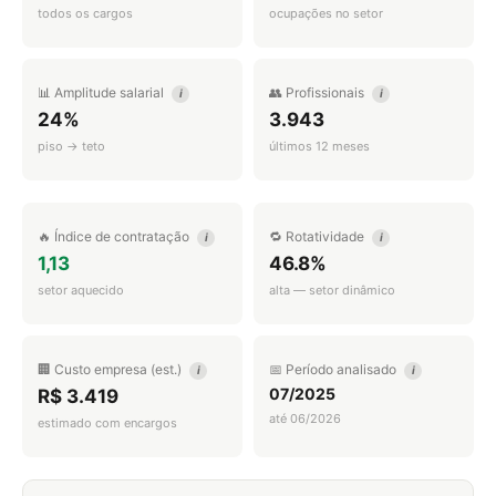
todos os cargos
ocupações no setor
📊 Amplitude salarial
👥 Profissionais
i
i
24%
3.943
piso → teto
últimos 12 meses
🔥 Índice de contratação
🔁 Rotatividade
i
i
1,13
46.8%
setor aquecido
alta — setor dinâmico
🏢 Custo empresa (est.)
📅 Período analisado
i
i
07/2025
R$ 3.419
até 06/2026
estimado com encargos