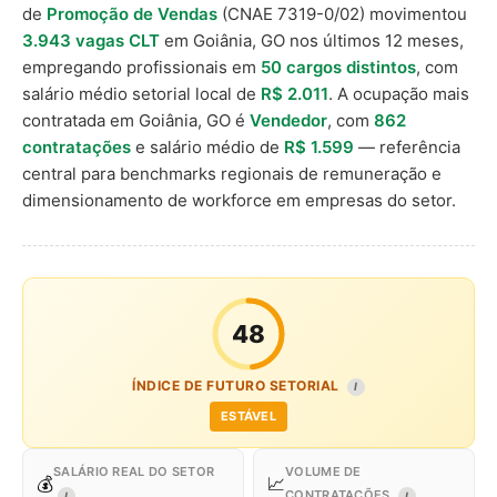
de
Promoção de Vendas
(CNAE 7319-0/02) movimentou
3.943 vagas CLT
em Goiânia, GO nos últimos 12 meses,
empregando profissionais em
50 cargos distintos
, com
salário médio setorial local de
R$ 2.011
. A ocupação mais
contratada em Goiânia, GO é
Vendedor
, com
862
contratações
e salário médio de
R$ 1.599
— referência
central para benchmarks regionais de remuneração e
dimensionamento de workforce em empresas do setor.
48
ÍNDICE DE FUTURO SETORIAL
I
ESTÁVEL
SALÁRIO REAL DO SETOR
VOLUME DE
💰
📈
CONTRATAÇÕES
I
I