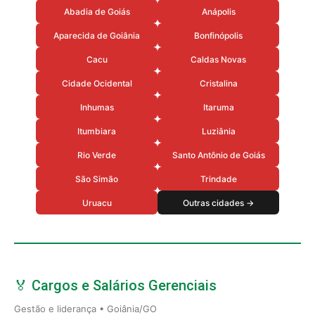
Abadia de Goiás
Anápolis
Aparecida de Goiânia
Bonfinópolis
Cacu
Caldas Novas
Cidade Ocidental
Cristalina
Inhumas
Itaruma
Itumbiara
Luziânia
Rio Verde
Santo Antônio de Goiás
São Simão
Trindade
Uruacu
Outras cidades →
🏅 Cargos e Salários Gerenciais
Gestão e liderança • Goiânia/GO