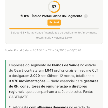
57
🎯 IPS - Índice Portal Salário do Segmento
i
Estável
Saldo: -88 • Rotatividade (intensidade de desligamento / movimento
total): 51,1% • Volume: 3.970
Fonte: Portal Salário / CAGED • CE • 07/2025 a 06/2026
Empresas do segmento de
Planos de Saúde
no estado
do Ceará contrataram
1.941
profissionais em regime CLT
e desligaram
2.029
nos últimos 12 meses, totalizando
3.970 movimentações
— dado essencial para
gestores
de RH
,
consultores de remuneração
e
diretores
regionais
que acompanham a saúde do setor. Fonte:
CAGED/MTE.
O setor está
com altíssima demanda
no estado do