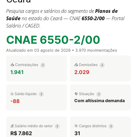
Pesquisa cargos e salários do segmento de
Planos de
Saúde
no estado do Ceará — CNAE
6550-2/00
— Portal
Salário / CAGED.
CNAE 6550-2/00
Atualizado em
03 agosto de 2026
• 3.970 movimentações
📥 Contratações
📤 Demissões
i
i
1.941
2.029
⚖️ Saldo líquido
🔄 Situação
i
i
Com altíssima demanda
-88
💰 Salário médio do setor
🎯 Cargos distintos
i
i
R$ 7.862
31