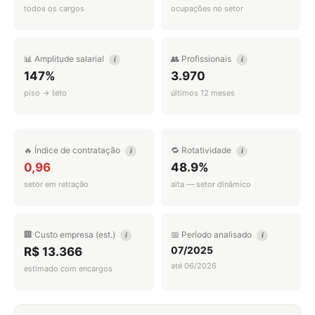
todos os cargos
ocupações no setor
📊 Amplitude salarial
👥 Profissionais
i
i
147%
3.970
piso → teto
últimos 12 meses
🔥 Índice de contratação
🔁 Rotatividade
i
i
0,96
48.9%
setor em retração
alta — setor dinâmico
🏢 Custo empresa (est.)
📅 Período analisado
i
i
07/2025
R$ 13.366
até 06/2026
estimado com encargos