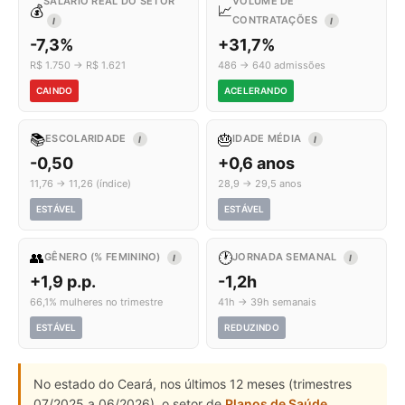
SALÁRIO REAL DO SETOR
VOLUME DE
💰
📈
CONTRATAÇÕES
I
I
-7,3%
+31,7%
R$ 1.750 → R$ 1.621
486 → 640 admissões
CAINDO
ACELERANDO
📚
🎂
ESCOLARIDADE
IDADE MÉDIA
I
I
-0,50
+0,6 anos
11,76 → 11,26 (índice)
28,9 → 29,5 anos
ESTÁVEL
ESTÁVEL
👥
🕐
GÊNERO (% FEMININO)
JORNADA SEMANAL
I
I
+1,9 p.p.
-1,2h
66,1% mulheres no trimestre
41h → 39h semanais
ESTÁVEL
REDUZINDO
No estado do Ceará, nos últimos 12 meses (trimestres
07/2025 a 06/2026), o setor de
Planos de Saúde