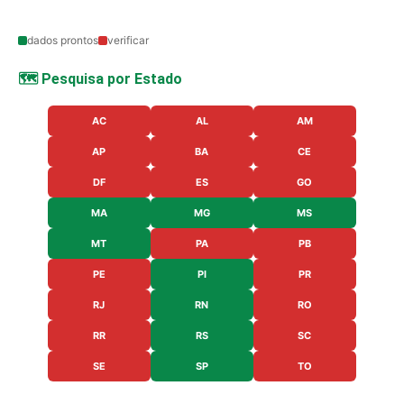
dados prontos
verificar
🗺️ Pesquisa por Estado
AC
AL
AM
AP
BA
CE
DF
ES
GO
MA
MG
MS
MT
PA
PB
PE
PI
PR
RJ
RN
RO
RR
RS
SC
SE
SP
TO