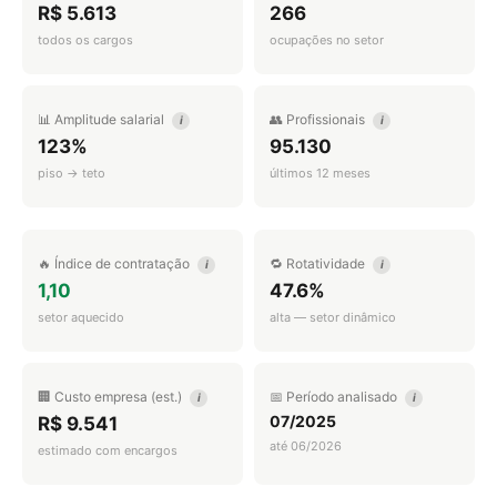
R$ 5.613
266
todos os cargos
ocupações no setor
📊 Amplitude salarial
👥 Profissionais
i
i
123%
95.130
piso → teto
últimos 12 meses
🔥 Índice de contratação
🔁 Rotatividade
i
i
1,10
47.6%
setor aquecido
alta — setor dinâmico
🏢 Custo empresa (est.)
📅 Período analisado
i
i
07/2025
R$ 9.541
até 06/2026
estimado com encargos