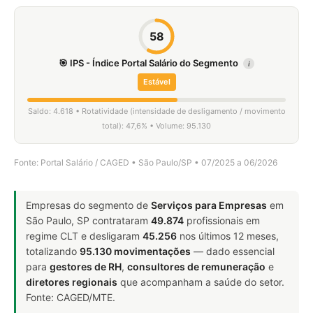
58
🎯 IPS - Índice Portal Salário do Segmento
i
Estável
Saldo: 4.618 • Rotatividade (intensidade de desligamento / movimento
total): 47,6% • Volume: 95.130
Fonte: Portal Salário / CAGED • São Paulo/SP • 07/2025 a 06/2026
Empresas do segmento de
Serviços para Empresas
em
São Paulo, SP contrataram
49.874
profissionais em
regime CLT e desligaram
45.256
nos últimos 12 meses,
totalizando
95.130 movimentações
— dado essencial
para
gestores de RH
,
consultores de remuneração
e
diretores regionais
que acompanham a saúde do setor.
Fonte: CAGED/MTE.