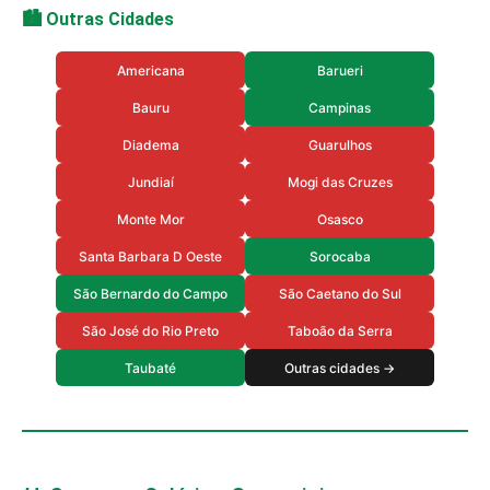
🏙️ Outras Cidades
Americana
Barueri
Bauru
Campinas
Diadema
Guarulhos
Jundiaí
Mogi das Cruzes
Monte Mor
Osasco
Santa Barbara D Oeste
Sorocaba
São Bernardo do Campo
São Caetano do Sul
São José do Rio Preto
Taboão da Serra
Taubaté
Outras cidades →