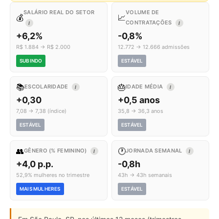
SALÁRIO REAL DO SETOR
VOLUME DE
💰
📈
CONTRATAÇÕES
I
I
+6,2%
-0,8%
R$ 1.884 → R$ 2.000
12.772 → 12.666 admissões
SUBINDO
ESTÁVEL
📚
🎂
ESCOLARIDADE
IDADE MÉDIA
I
I
+0,30
+0,5 anos
7,08 → 7,38 (índice)
35,8 → 36,3 anos
ESTÁVEL
ESTÁVEL
👥
🕐
GÊNERO (% FEMININO)
JORNADA SEMANAL
I
I
+4,0 p.p.
-0,8h
52,9% mulheres no trimestre
43h → 43h semanais
MAIS MULHERES
ESTÁVEL