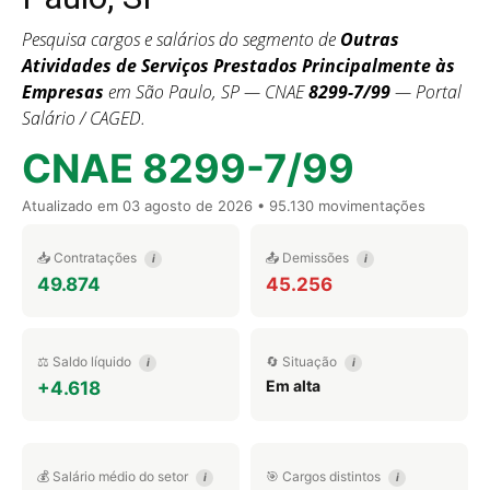
Pesquisa cargos e salários do segmento de
Outras
Atividades de Serviços Prestados Principalmente às
Empresas
em São Paulo, SP — CNAE
8299-7/99
— Portal
Salário / CAGED.
CNAE 8299-7/99
Atualizado em
03 agosto de 2026
• 95.130 movimentações
📥 Contratações
📤 Demissões
i
i
49.874
45.256
⚖️ Saldo líquido
🔄 Situação
i
i
Em alta
+4.618
💰 Salário médio do setor
🎯 Cargos distintos
i
i