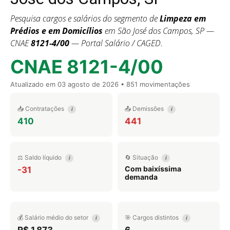
Pesquisa cargos e salários do segmento de
Limpeza em
Prédios e em Domicílios
em São José dos Campos, SP —
CNAE
8121-4/00
— Portal Salário / CAGED.
CNAE 8121-4/00
Atualizado em
03 agosto de 2026
• 851 movimentações
📥 Contratações
📤 Demissões
i
i
410
441
⚖️ Saldo líquido
🔄 Situação
i
i
Com baixíssima
-31
demanda
💰 Salário médio do setor
🎯 Cargos distintos
i
i