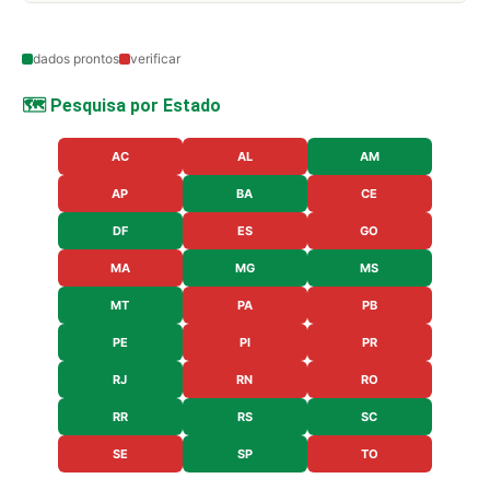
dados prontos
verificar
🗺️ Pesquisa por Estado
AC
AL
AM
AP
BA
CE
DF
ES
GO
MA
MG
MS
MT
PA
PB
PE
PI
PR
RJ
RN
RO
RR
RS
SC
SE
SP
TO