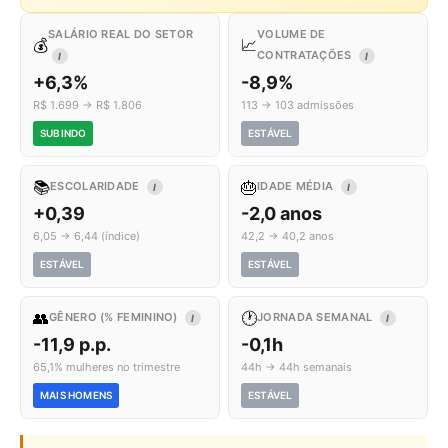
SALÁRIO REAL DO SETOR
VOLUME DE
💰
📈
CONTRATAÇÕES
I
I
+6,3%
-8,9%
R$ 1.699 → R$ 1.806
113 → 103 admissões
SUBINDO
ESTÁVEL
📚
🎂
ESCOLARIDADE
IDADE MÉDIA
I
I
+0,39
-2,0 anos
6,05 → 6,44 (índice)
42,2 → 40,2 anos
ESTÁVEL
ESTÁVEL
👥
🕐
GÊNERO (% FEMININO)
JORNADA SEMANAL
I
I
-11,9 p.p.
-0,1h
65,1% mulheres no trimestre
44h → 44h semanais
MAIS HOMENS
ESTÁVEL