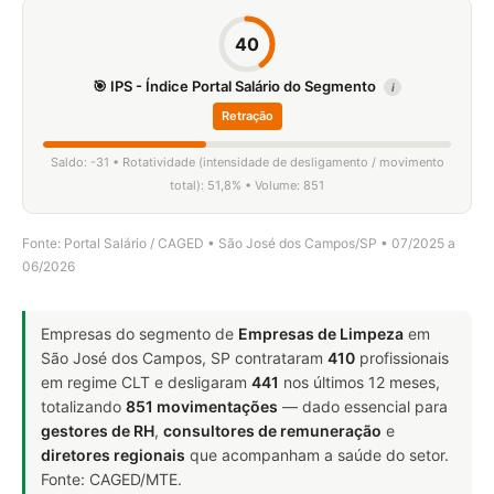
40
🎯 IPS - Índice Portal Salário do Segmento
i
Retração
Saldo: -31 • Rotatividade (intensidade de desligamento / movimento
total): 51,8% • Volume: 851
Fonte: Portal Salário / CAGED • São José dos Campos/SP • 07/2025 a
06/2026
Empresas do segmento de
Empresas de Limpeza
em
São José dos Campos, SP contrataram
410
profissionais
em regime CLT e desligaram
441
nos últimos 12 meses,
totalizando
851 movimentações
— dado essencial para
gestores de RH
,
consultores de remuneração
e
diretores regionais
que acompanham a saúde do setor.
Fonte: CAGED/MTE.