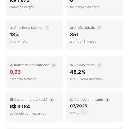
R$ 1.873
6
todos os cargos
ocupações no setor
📊 Amplitude salarial
👥 Profissionais
i
i
13%
851
piso → teto
últimos 12 meses
🔥 Índice de contratação
🔁 Rotatividade
i
i
0,93
48.2%
setor em retração
alta — setor dinâmico
🏢 Custo empresa (est.)
📅 Período analisado
i
i
07/2025
R$ 3.184
até 06/2026
estimado com encargos