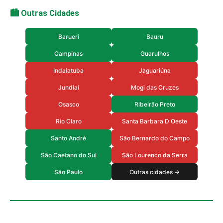
🏙️ Outras Cidades
Barueri
Bauru
Campinas
Guarulhos
Indaiatuba
Jaguariúna
Jundiaí
Mogi das Cruzes
Osasco
Ribeirão Preto
Rio Claro
Santa Barbara D Oeste
Santo André
São Bernardo do Campo
São Caetano do Sul
São Lourenco da Serra
São Paulo
Outras cidades →