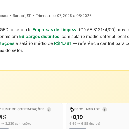
ses • Barueri/SP • Trimestres: 07/2025 a 06/2026
AGED, o setor de
Empresas de Limpeza
(CNAE 8121-4/00) movi
ionais em
59 cargos distintos
, com salário médio setorial local
atações
e salário médio de
R$ 1.781
— referência central para 
s do setor.
📚
OLUME DE CONTRATAÇÕES
ESCOLARIDADE
I
I
,4%
+0,19
4 → 3.239 admissões
6,69 → 6,88 (índice)