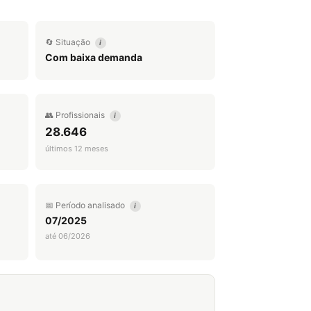
🔄 Situação
i
Com baixa demanda
👥 Profissionais
i
28.646
últimos 12 meses
📅 Período analisado
i
07/2025
até 06/2026