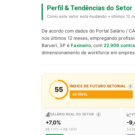
Perfil & Tendências do Setor
Como este setor está mudando • últimos 12 me
De acordo com dados do Portal Salário / C
nos últimos 12 meses, empregando profiss
Barueri, SP é
Faxineiro
, com
22.906 contr
dimensionamento de workforce em empresa
ÍNDICE DE FUTURO SETORIAL
I
55
ESTÁVEL
💰
📈
SALÁRIO REAL DO SETOR
V
I
+7,0%
-9
R$ 1.717 → R$ 1.837
3.57