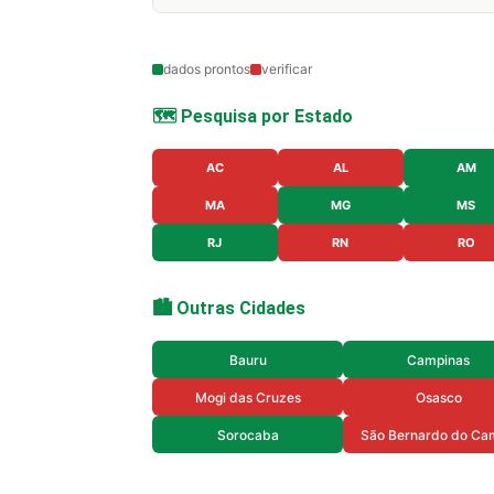
dados prontos
verificar
🗺️ Pesquisa por Estado
AC
AL
AM
MA
MG
MS
RJ
RN
RO
🏙️ Outras Cidades
Bauru
Campinas
Mogi das Cruzes
Osasco
Sorocaba
São Bernardo do Ca