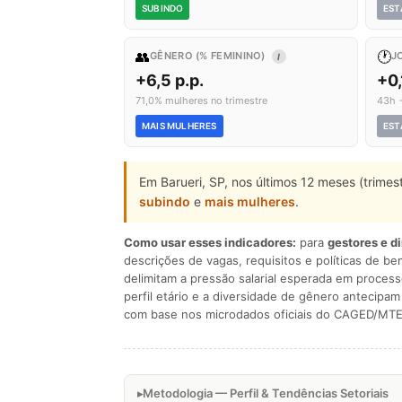
SUBINDO
EST
👥
🕐
GÊNERO (% FEMININO)
J
I
+6,5 p.p.
+0,
71,0% mulheres no trimestre
43h 
MAIS MULHERES
EST
Em Barueri, SP, nos últimos 12 meses (trime
subindo
e
mais mulheres
.
Como usar esses indicadores:
para
gestores e d
descrições de vagas, requisitos e políticas de be
delimitam a pressão salarial esperada em process
perfil etário e a diversidade de gênero antecip
com base nos microdados oficiais do CAGED/MTE
Metodologia — Perfil & Tendências Setoriais