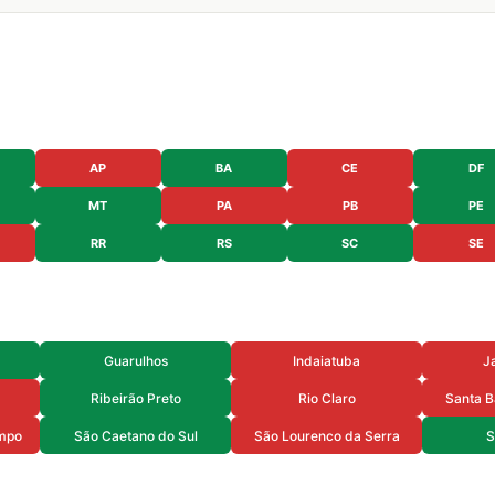
AP
BA
CE
DF
MT
PA
PB
PE
RR
RS
SC
SE
Guarulhos
Indaiatuba
J
Ribeirão Preto
Rio Claro
Santa B
mpo
São Caetano do Sul
São Lourenco da Serra
S