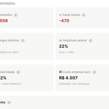
mentações
emissões
⚖️ Saldo líquido
i
i
.558
-470
argos distintos
📊 Amplitude salarial
i
i
22%
ações no setor
piso → teto
otatividade
🏢 Custo empresa (est.)
i
i
.2%
R$ 4.507
 — setor dinâmico
estimado com encargos
mento
i