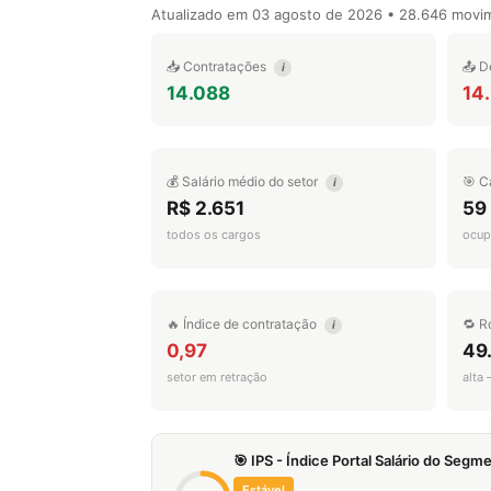
Atualizado em
03 agosto de 2026
• 28.646 movi
📥 Contratações
📤 D
i
14.088
14
💰 Salário médio do setor
🎯 C
i
R$ 2.651
59
todos os cargos
ocup
🔥 Índice de contratação
🔁 R
i
0,97
49
setor em retração
alta
🎯 IPS - Índice Portal Salário do Seg
Estável