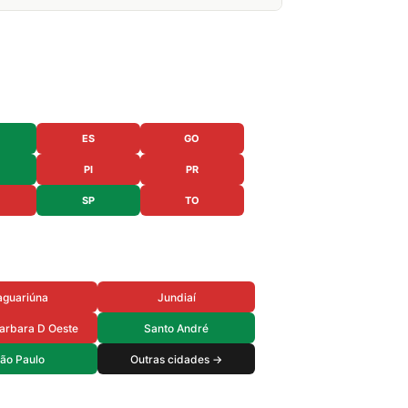
ES
GO
PI
PR
SP
TO
aguariúna
Jundiaí
arbara D Oeste
Santo André
ão Paulo
Outras cidades →