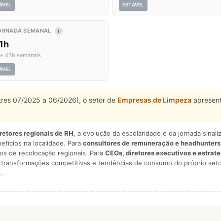
ÁVEL
ESTÁVEL
ORNADA SEMANAL
I
1h
→ 43h semanais
ÁVEL
stres 07/2025 a 06/2026), o setor de
Empresas de Limpeza
apresent
iretores regionais de RH
, a evolução da escolaridade e da jornada sina
nefícios na localidade. Para
consultores de remuneração e headhunters
os de recolocação regionais. Para
CEOs, diretores executivos e estrat
am transformações competitivas e tendências de consumo do próprio seto
.