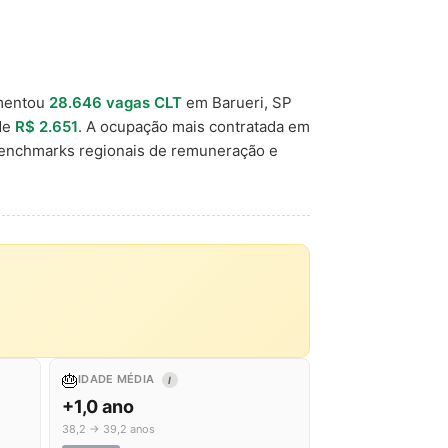
mentou
28.646 vagas CLT
em Barueri, SP
 de
R$ 2.651
. A ocupação mais contratada em
benchmarks regionais de remuneração e
🎂
IDADE MÉDIA
I
+1,0 ano
38,2 → 39,2 anos