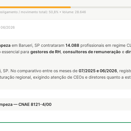
desligamento / movimento total): 50,8% • Volume: 28.646
a 06/2026
mpeza
em Barueri, SP contrataram
14.088
profissionais em regime C
essencial para
gestores de RH
,
consultores de remuneração
e
di
, SP. No comparativo entre os meses de
07/2025 e 06/2026
, regis
uturação regional, exigindo atenção de CEOs e diretores quanto a est
Limpeza — CNAE 8121-4/00