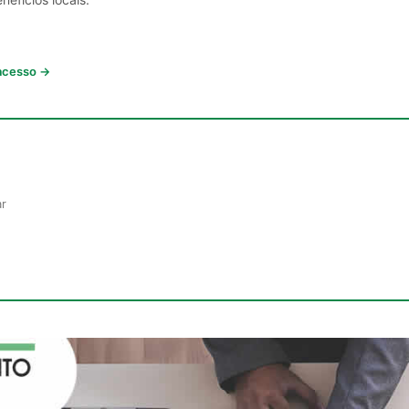
 acesso →
ar