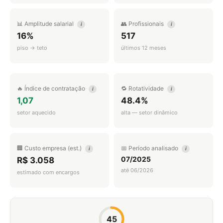
📊 Amplitude salarial
👥 Profissionais
i
i
16%
517
piso → teto
últimos 12 meses
🔥 Índice de contratação
🔁 Rotatividade
i
i
1,07
48.4%
setor aquecido
alta — setor dinâmico
🏢 Custo empresa (est.)
📅 Período analisado
i
i
07/2025
R$ 3.058
até 06/2026
estimado com encargos
45