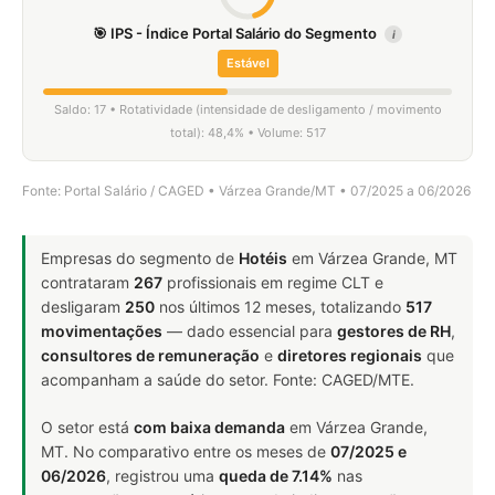
🎯 IPS - Índice Portal Salário do Segmento
i
Estável
Saldo: 17 • Rotatividade (intensidade de desligamento / movimento
total): 48,4% • Volume: 517
Fonte: Portal Salário / CAGED • Várzea Grande/MT • 07/2025 a 06/2026
Empresas do segmento de
Hotéis
em Várzea Grande, MT
contrataram
267
profissionais em regime CLT e
desligaram
250
nos últimos 12 meses, totalizando
517
movimentações
— dado essencial para
gestores de RH
,
consultores de remuneração
e
diretores regionais
que
acompanham a saúde do setor. Fonte: CAGED/MTE.
O setor está
com baixa demanda
em Várzea Grande,
MT. No comparativo entre os meses de
07/2025 e
06/2026
, registrou uma
queda de 7.14%
nas