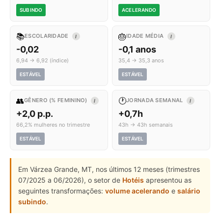
SUBINDO
ACELERANDO
📚
🎂
ESCOLARIDADE
IDADE MÉDIA
I
I
-0,02
-0,1 anos
6,94 → 6,92 (índice)
35,4 → 35,3 anos
ESTÁVEL
ESTÁVEL
👥
🕐
GÊNERO (% FEMININO)
JORNADA SEMANAL
I
I
+2,0 p.p.
+0,7h
66,2% mulheres no trimestre
43h → 43h semanais
ESTÁVEL
ESTÁVEL
Em Várzea Grande, MT, nos últimos 12 meses (trimestres
07/2025 a 06/2026), o setor de
Hotéis
apresentou as
seguintes transformações:
volume acelerando
e
salário
subindo
.