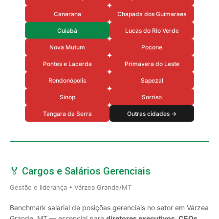
Canarana
Chapada dos Guimaraes
Cuiabá
Lucas do Rio Verde
Nova Mutum
Pocone
Pontes e Lacerda
Primavera do Leste
Rondonópolis
Sapezal
Sinop
Sorriso
Tangara da Serra
Outras cidades →
🏅 Cargos e Salários Gerenciais
Gestão e liderança • Várzea Grande/MT
Benchmark salarial de posições gerenciais no setor em Várzea
Grande, MT — essencial para
diretores executivos, CEOs