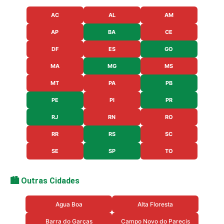
AC
AL
AM
AP
BA
CE
DF
ES
GO
MA
MG
MS
MT
PA
PB
PE
PI
PR
RJ
RN
RO
RR
RS
SC
SE
SP
TO
🏙️ Outras Cidades
Agua Boa
Alta Floresta
Barra do Garças
Campo Novo do Parecis