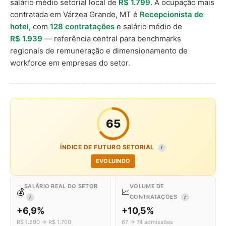
salário médio setorial local de
R$ 1.799
. A ocupação mais
contratada em Várzea Grande, MT é
Recepcionista de
hotel
, com
128 contratações
e salário médio de
R$ 1.939
— referência central para benchmarks
regionais de remuneração e dimensionamento de
workforce em empresas do setor.
65
ÍNDICE DE FUTURO SETORIAL
I
EVOLUINDO
SALÁRIO REAL DO SETOR
VOLUME DE
💰
📈
CONTRATAÇÕES
I
I
+6,9%
+10,5%
R$ 1.590 → R$ 1.700
67 → 74 admissões