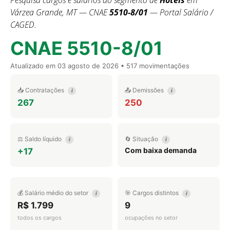
Pesquisa cargos e salários do segmento de
Hotéis
em
Várzea Grande, MT — CNAE
5510-8/01
— Portal Salário /
CAGED.
CNAE 5510-8/01
Atualizado em
03 agosto de 2026
• 517 movimentações
📥 Contratações
📤 Demissões
i
i
267
250
⚖️ Saldo líquido
🔄 Situação
i
i
Com baixa demanda
+17
💰 Salário médio do setor
🎯 Cargos distintos
i
i
R$ 1.799
9
todos os cargos
ocupações no setor