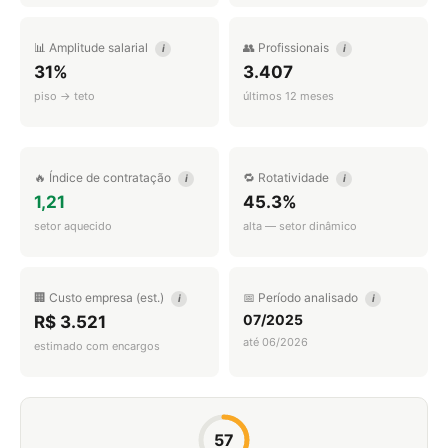
📊 Amplitude salarial
👥 Profissionais
i
i
31%
3.407
piso → teto
últimos 12 meses
🔥 Índice de contratação
🔁 Rotatividade
i
i
1,21
45.3%
setor aquecido
alta — setor dinâmico
🏢 Custo empresa (est.)
📅 Período analisado
i
i
07/2025
R$ 3.521
até 06/2026
estimado com encargos
57