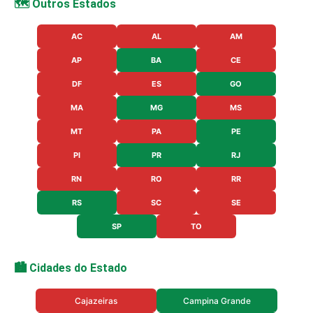
🗺️ Outros Estados
AC
AL
AM
AP
BA
CE
DF
ES
GO
MA
MG
MS
MT
PA
PE
PI
PR
RJ
RN
RO
RR
RS
SC
SE
SP
TO
🏙️ Cidades do Estado
Cajazeiras
Campina Grande