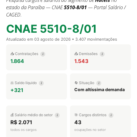
Pesquisa cargos e salários do segmento de
Hotéis
no
estado da Paraíba — CNAE
5510-8/01
— Portal Salário /
CAGED.
CNAE 5510-8/01
Atualizado em
03 agosto de 2026
• 3.407 movimentações
📥 Contratações
📤 Demissões
i
i
1.864
1.543
⚖️ Saldo líquido
🔄 Situação
i
i
Com altíssima demanda
+321
💰 Salário médio do setor
🎯 Cargos distintos
i
i
R$ 2.071
43
todos os cargos
ocupações no setor