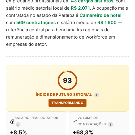
empregando profissionais em
43 cargos distintos
, com
salário médio setorial local de
R$ 2.071
. A ocupação mais
contratada no estado da Paraíba é
Camareiro de hotel
,
com
569 contratações
e salário médio de
R$ 1.600
—
referência central para benchmarks regionais de
remuneração e dimensionamento de workforce em
empresas do setor.
93
ÍNDICE DE FUTURO SETORIAL
I
TRANSFORMANDO
SALÁRIO REAL DO SETOR
VOLUME DE
💰
📈
CONTRATAÇÕES
I
I
+8,5%
+68,3%