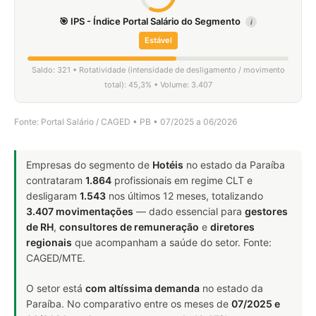
🎯 IPS - Índice Portal Salário do Segmento
i
Estável
Saldo: 321 • Rotatividade (intensidade de desligamento / movimento
total): 45,3% • Volume: 3.407
Fonte: Portal Salário / CAGED • PB • 07/2025 a 06/2026
Empresas do segmento de
Hotéis
no estado da Paraíba
contrataram
1.864
profissionais em regime CLT e
desligaram
1.543
nos últimos 12 meses, totalizando
3.407 movimentações
— dado essencial para
gestores
de RH
,
consultores de remuneração
e
diretores
regionais
que acompanham a saúde do setor. Fonte:
CAGED/MTE.
O setor está
com altíssima demanda
no estado da
Paraíba. No comparativo entre os meses de
07/2025 e