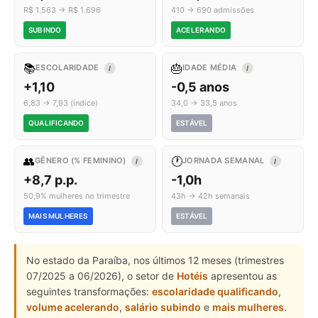
R$ 1.563 → R$ 1.696
410 → 690 admissões
SUBINDO
ACELERANDO
📚
🎂
ESCOLARIDADE
IDADE MÉDIA
I
I
+1,10
-0,5 anos
6,83 → 7,93 (índice)
34,0 → 33,5 anos
QUALIFICANDO
ESTÁVEL
👥
🕐
GÊNERO (% FEMININO)
JORNADA SEMANAL
I
I
+8,7 p.p.
-1,0h
50,9% mulheres no trimestre
43h → 42h semanais
MAIS MULHERES
ESTÁVEL
No estado da Paraíba, nos últimos 12 meses (trimestres
07/2025 a 06/2026), o setor de
Hotéis
apresentou as
seguintes transformações:
escolaridade qualificando
,
volume acelerando
,
salário subindo
e
mais mulheres
.