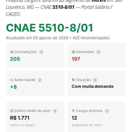
Pesquisa cargos e salários do segmento de
Hotéis
em São
Lourenco, MG — CNAE
5510-8/01
— Portal Salário /
CAGED.
CNAE 5510-8/01
Atualizado em
03 agosto de 2026
• 402 movimentações
📥 Contratações
📤 Demissões
i
i
205
197
⚖️ Saldo líquido
🔄 Situação
i
i
Com muita demanda
+8
💰 Salário médio do setor
🎯 Cargos distintos
i
i
R$ 1.771
12
todos os cargos
ocupações no setor