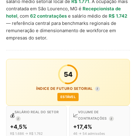
salário médio setorial local de
R$ 1.771
. A ocupação mais
contratada em São Lourenco, MG é
Recepcionista de
hotel
, com
62 contratações
e salário médio de
R$ 1.742
— referência central para benchmarks regionais de
remuneração e dimensionamento de workforce em
empresas do setor.
54
ÍNDICE DE FUTURO SETORIAL
I
ESTÁVEL
SALÁRIO REAL DO SETOR
VOLUME DE
💰
📈
CONTRATAÇÕES
I
I
+4,5%
+17,4%
R$ 1.686 → R$ 1.762
46 → 54 admissões