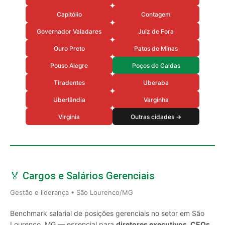
Capitólio
Contagem
Governador Valadares
Juiz de Fora
Ouro Preto
Patos de Minas
Pouso Alegre
Poços de Caldas
Tiradentes
Uberaba
Uberlândia
Varginha
Virginia
Outras cidades →
🏅 Cargos e Salários Gerenciais
Gestão e liderança • São Lourenco/MG
Benchmark salarial de posições gerenciais no setor em São
Lourenco, MG — essencial para
diretores executivos, CEOs