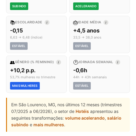
SUBINDO
ACELERANDO
📚
🎂
ESCOLARIDADE
IDADE MÉDIA
I
I
-0,15
+4,5 anos
6,63 → 6,48 (índice)
33,5 → 38,0 anos
ESTÁVEL
ESTÁVEL
👥
🕐
GÊNERO (% FEMININO)
JORNADA SEMANAL
I
I
+10,2 p.p.
-0,6h
53,7% mulheres no trimestre
44h → 43h semanais
MAIS MULHERES
ESTÁVEL
Em São Lourenco, MG, nos últimos 12 meses (trimestres
07/2025 a 06/2026), o setor de
Hotéis
apresentou as
seguintes transformações:
volume acelerando
,
salário
subindo
e
mais mulheres
.