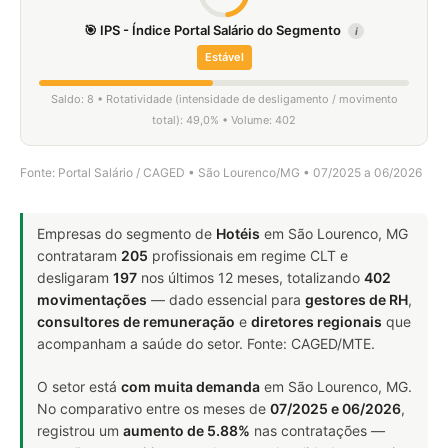
🎯 IPS - Índice Portal Salário do Segmento
i
Estável
Saldo: 8 • Rotatividade (intensidade de desligamento / movimento
total): 49,0% • Volume: 402
Fonte: Portal Salário / CAGED • São Lourenco/MG • 07/2025 a 06/2026
Empresas do segmento de
Hotéis
em São Lourenco, MG
contrataram
205
profissionais em regime CLT e
desligaram
197
nos últimos 12 meses, totalizando
402
movimentações
— dado essencial para
gestores de RH
,
consultores de remuneração
e
diretores regionais
que
acompanham a saúde do setor. Fonte: CAGED/MTE.
O setor está
com muita demanda
em São Lourenco, MG.
No comparativo entre os meses de
07/2025 e 06/2026
,
registrou um
aumento de 5.88%
nas contratações —