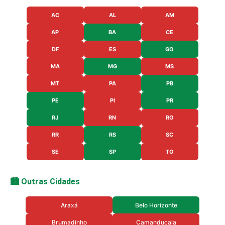
AC
AL
AM
AP
BA
CE
DF
ES
GO
MA
MG
MS
MT
PA
PB
PE
PI
PR
RJ
RN
RO
RR
RS
SC
SE
SP
TO
🏙️ Outras Cidades
Araxá
Belo Horizonte
Brumadinho
Camanducaia