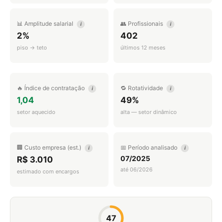
📊 Amplitude salarial
👥 Profissionais
i
i
2%
402
piso → teto
últimos 12 meses
🔥 Índice de contratação
🔁 Rotatividade
i
i
1,04
49%
setor aquecido
alta — setor dinâmico
🏢 Custo empresa (est.)
📅 Período analisado
i
i
07/2025
R$ 3.010
até 06/2026
estimado com encargos
47