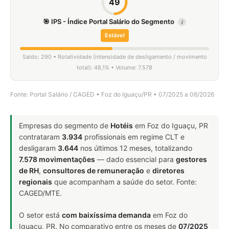
49
🎯 IPS - Índice Portal Salário do Segmento
i
Estável
Saldo: 290 • Rotatividade (intensidade de desligamento / movimento
total): 48,1% • Volume: 7.578
Fonte: Portal Salário / CAGED • Foz do Iguaçu/PR • 07/2025 a 06/2026
Empresas do segmento de
Hotéis
em Foz do Iguaçu, PR
contrataram
3.934
profissionais em regime CLT e
desligaram
3.644
nos últimos 12 meses, totalizando
7.578 movimentações
— dado essencial para
gestores
de RH
,
consultores de remuneração
e
diretores
regionais
que acompanham a saúde do setor. Fonte:
CAGED/MTE.
O setor está
com baixíssima demanda
em Foz do
Iguaçu, PR. No comparativo entre os meses de
07/2025