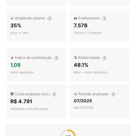
📊 Amplitude salarial
👥 Profissionais
i
i
35%
7.578
piso → teto
últimos 12 meses
🔥 Índice de contratação
🔁 Rotatividade
i
i
1,08
48.1%
setor aquecido
alta — setor dinâmico
🏢 Custo empresa (est.)
📅 Período analisado
i
i
07/2025
R$ 4.791
até 06/2026
estimado com encargos