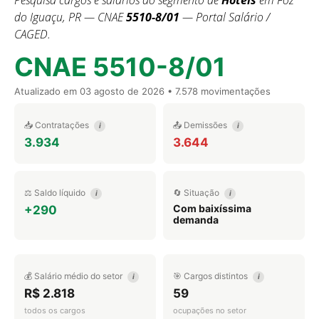
Pesquisa cargos e salários do segmento de
Hotéis
em Foz
do Iguaçu, PR — CNAE
5510-8/01
— Portal Salário /
CAGED.
CNAE 5510-8/01
Atualizado em
03 agosto de 2026
• 7.578 movimentações
📥 Contratações
📤 Demissões
i
i
3.934
3.644
⚖️ Saldo líquido
🔄 Situação
i
i
Com baixíssima
+290
demanda
💰 Salário médio do setor
🎯 Cargos distintos
i
i
R$ 2.818
59
todos os cargos
ocupações no setor