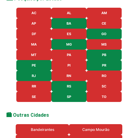
AC
AL
AM
AP
BA
CE
DF
ES
GO
MA
MG
MS
MT
PA
PB
PE
PI
PR
RJ
RN
RO
RR
RS
SC
SE
SP
TO
🏙️ Outras Cidades
Bandeirantes
Campo Mourão