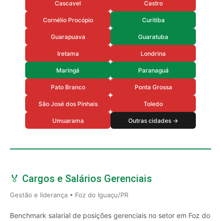
Cascavel
Castro
Cornélio Procópio
Curitiba
Guarapuava
Guaratuba
Iretama
Londrina
Maringá
Paranaguá
Pato Branco
Ponta Grossa
São José dos Pinhais
Toledo
Umuarama
Outras cidades →
🏅 Cargos e Salários Gerenciais
Gestão e liderança • Foz do Iguaçu/PR
Benchmark salarial de posições gerenciais no setor em Foz do