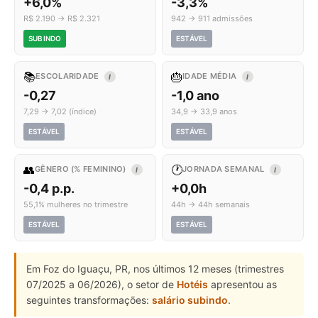
+6,0%
-3,3%
R$ 2.190 → R$ 2.321
942 → 911 admissões
SUBINDO
ESTÁVEL
📚
🎂
ESCOLARIDADE
IDADE MÉDIA
I
I
-0,27
-1,0 ano
7,29 → 7,02 (índice)
34,9 → 33,9 anos
ESTÁVEL
ESTÁVEL
👥
🕐
GÊNERO (% FEMININO)
JORNADA SEMANAL
I
I
-0,4 p.p.
+0,0h
55,1% mulheres no trimestre
44h → 44h semanais
ESTÁVEL
ESTÁVEL
Em Foz do Iguaçu, PR, nos últimos 12 meses (trimestres
07/2025 a 06/2026), o setor de
Hotéis
apresentou as
seguintes transformações:
salário subindo
.